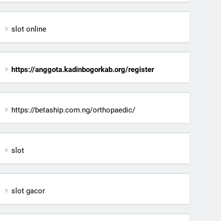
slot online
https://anggota.kadinbogorkab.org/register
https://betaship.com.ng/orthopaedic/
slot
slot gacor