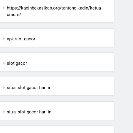
https://kadinbekasikab.org/tentang-kadin/ketua-
umum/
apk slot gacor
slot gacor
situs slot gacor hari ini
situs slot gacor hari ini