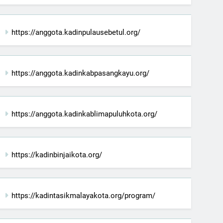
https://anggota.kadinpulausebetul.org/
https://anggota.kadinkabpasangkayu.org/
https://anggota.kadinkablimapuluhkota.org/
https://kadinbinjaikota.org/
https://kadintasikmalayakota.org/program/