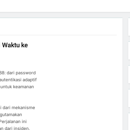
i Waktu ke
88: dari password
tentikasi adaptif
n untuk keamanan
i dari mekanisme
ngutamakan
rjalanan ini
n dari insiden,