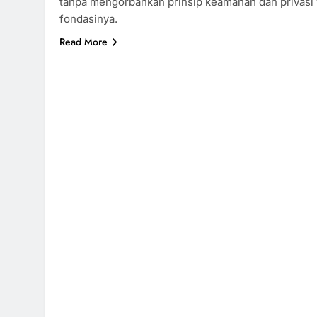
tanpa mengorbankan prinsip keamanan dan privasi
fondasinya.
Read More