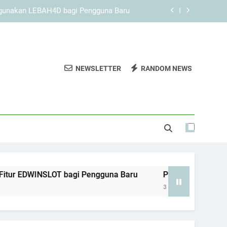
unakan LEBAH4D bagi Pengguna Baru
i Fitur EDWINSLOT bagi Pengguna Baru
ahi Fitur LEBAH4D bagi Pengguna Baru
NEWSLETTER
RANDOM NEWS
akan EDWINSLOT bagi Pengguna Baru
unakan LEBAH4D bagi Pengguna Baru
 Ulasan Dan Panduan Untuk Kualitas Suara Terbaik.
i Fitur EDWINSLOT bagi Pengguna Baru
ahi Fitur LEBAH4D bagi Pengguna Baru
NSLOT bagi Pengguna Baru
Panduan Menjelajahi Fitur 
3 Weeks Ago