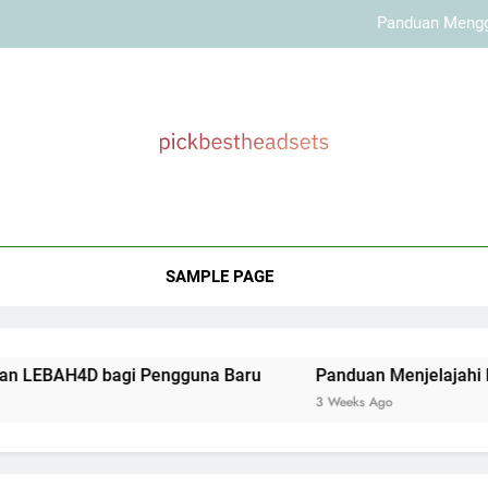
Panduan Mengg
Panduan Menjelajah
Panduan Menjelaj
Panduan Menggun
k Best Headsets
Panduan Mengg
Headset Terbaik Dengan Rekomendasi Dari Pick Best Headsets.
Panduan Menjelajah
SAMPLE PAGE
Panduan Menjelaj
 bagi Pengguna Baru
Panduan Menjelajahi Fitur EDWI
3 Weeks Ago