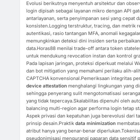
Evolusi berikutnya menyentuh arsitektur dan obser
login dipisah sebagai layanan mikro dengan API g
antarlayanan, serta penyimpanan sesi yang cepat d
konsisten.Logging terstruktur, tracing, dan metrik 
autentikasi, rasio tantangan MFA, anomali kegagal
memungkinkan deteksi dini insiden serta perbaikan
data.Horas88 menilai trade-off antara token statel
untuk mendukung revocation instan dan kontrol gra
Pada lapisan jaringan, proteksi diperkuat melalui 
dan bot mitigation yang memahami perilaku alih-ali
CAPTCHA konvensional.Pemeriksaan integritas per
device attestation
menghalangi lingkungan yang dim
sehingga penyerang sulit mengotomatisasi seranga
yang tidak tepercaya.Skalabilitas dipenuhi oleh aut
balancing multi-region agar performa login tetap st
Aspek privasi dan kepatuhan juga berevolusi dari 
prinsip desain.Praktik
data minimization
membatasi
atribut hanya yang benar-benar diperlukan.Tokenis
pseudonimisasi mengurangi paparan data sensitif p