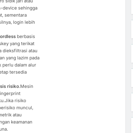
i sidik jari atau
n-device sehingga
at, sementara
lnya, login lebih
ordless
berbasis
ey yang terikat
dieksfiltrasi atau
gan yang lazim pada
 perlu dalam alur
etap tersedia
sis risiko
.Mesin
fingerprint
u.Jika risiko
berisiko muncul,
metrik atau
angan keamanan
una.