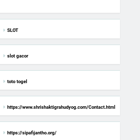
SLOT
slot gacor
toto togel
https://www.shrishaktigrahudyog.com/Contact.html
https://sipafijantho.org/