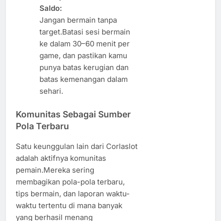
Saldo:
Jangan bermain tanpa
target.Batasi sesi bermain
ke dalam 30–60 menit per
game, dan pastikan kamu
punya batas kerugian dan
batas kemenangan dalam
sehari.
Komunitas Sebagai Sumber
Pola Terbaru
Satu keunggulan lain dari Corlaslot
adalah aktifnya komunitas
pemain.Mereka sering
membagikan pola-pola terbaru,
tips bermain, dan laporan waktu-
waktu tertentu di mana banyak
yang berhasil menang