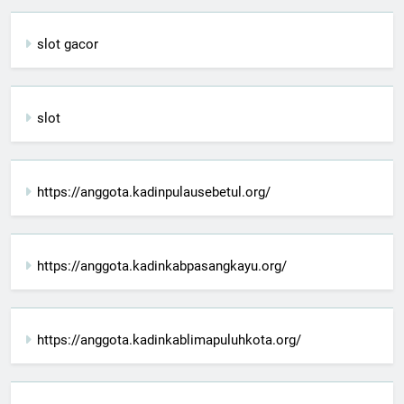
slot gacor
slot
https://anggota.kadinpulausebetul.org/
https://anggota.kadinkabpasangkayu.org/
https://anggota.kadinkablimapuluhkota.org/