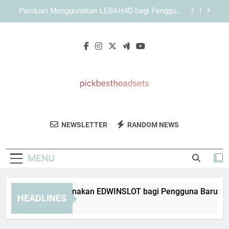
Skip
Panduan Menjelajahi Fitur EDWINSLOT bagi
to
Pengguna Baru
content
Panduan Menjelajahi Fitur LEBAH4D bagi
Pengguna Baru
Panduan Menggunakan EDWINSLOT bagi
Pengguna Baru
Panduan Menggunakan LEBAH4D bagi Pengguna
Baru
Panduan Menjelajahi Fitur EDWINSLOT bagi
Pengguna Baru
Pick Best
Dapatkan Headset Terbaik Dengan
Panduan Menjelajahi Fitur LEBAH4D bagi
NEWSLETTER
RANDOM NEWS
Headsets
Pengguna Baru
Rekomendasi Dari Pick Best Headsets.
Ulasan Dan Panduan Untuk Kualitas Suara
MENU
Terbaik.
Panduan Menggunakan EDWINSLOT bagi Pengguna Baru
HEADLINES
 Weeks Ago