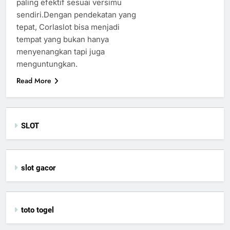
paling efektif sesuai versimu
sendiri.Dengan pendekatan yang
tepat, Corlaslot bisa menjadi
tempat yang bukan hanya
menyenangkan tapi juga
menguntungkan.
Read More
SLOT
slot gacor
toto togel