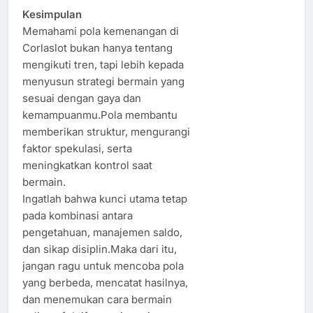
Kesimpulan
Memahami pola kemenangan di
Corlaslot bukan hanya tentang
mengikuti tren, tapi lebih kepada
menyusun strategi bermain yang
sesuai dengan gaya dan
kemampuanmu.Pola membantu
memberikan struktur, mengurangi
faktor spekulasi, serta
meningkatkan kontrol saat
bermain.
Ingatlah bahwa kunci utama tetap
pada kombinasi antara
pengetahuan, manajemen saldo,
dan sikap disiplin.Maka dari itu,
jangan ragu untuk mencoba pola
yang berbeda, mencatat hasilnya,
dan menemukan cara bermain