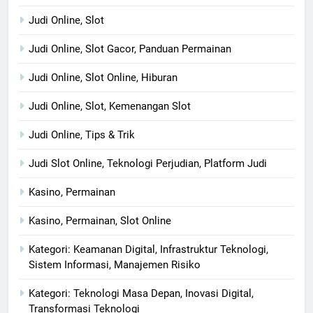
Judi Online, Slot
Judi Online, Slot Gacor, Panduan Permainan
Judi Online, Slot Online, Hiburan
Judi Online, Slot, Kemenangan Slot
Judi Online, Tips & Trik
Judi Slot Online, Teknologi Perjudian, Platform Judi
Kasino, Permainan
Kasino, Permainan, Slot Online
Kategori: Keamanan Digital, Infrastruktur Teknologi,
Sistem Informasi, Manajemen Risiko
Kategori: Teknologi Masa Depan, Inovasi Digital,
Transformasi Teknologi