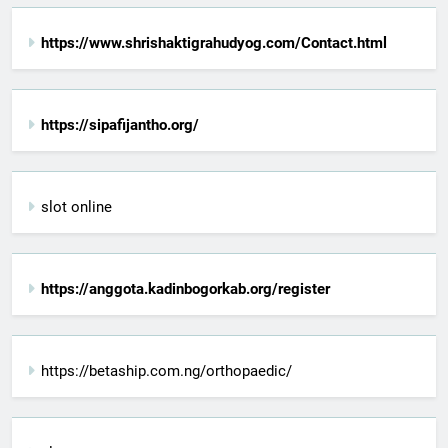
https://www.shrishaktigrahudyog.com/Contact.html
https://sipafijantho.org/
slot online
https://anggota.kadinbogorkab.org/register
https://betaship.com.ng/orthopaedic/