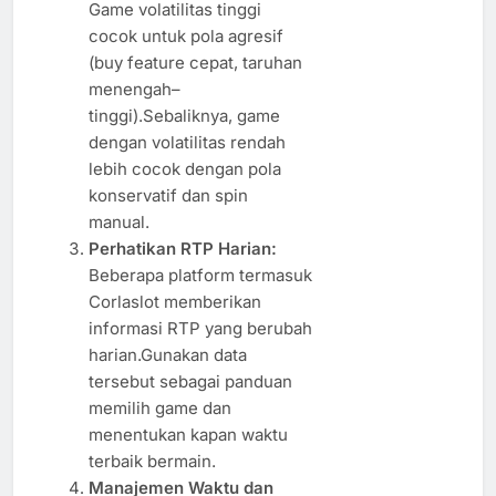
Game volatilitas tinggi
cocok untuk pola agresif
(buy feature cepat, taruhan
menengah–
tinggi).Sebaliknya, game
dengan volatilitas rendah
lebih cocok dengan pola
konservatif dan spin
manual.
Perhatikan RTP Harian:
Beberapa platform termasuk
Corlaslot memberikan
informasi RTP yang berubah
harian.Gunakan data
tersebut sebagai panduan
memilih game dan
menentukan kapan waktu
terbaik bermain.
Manajemen Waktu dan