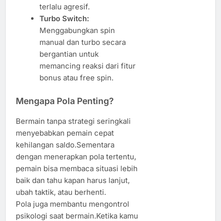
terlalu agresif.
Turbo Switch:
Menggabungkan spin
manual dan turbo secara
bergantian untuk
memancing reaksi dari fitur
bonus atau free spin.
Mengapa Pola Penting?
Bermain tanpa strategi seringkali
menyebabkan pemain cepat
kehilangan saldo.Sementara
dengan menerapkan pola tertentu,
pemain bisa membaca situasi lebih
baik dan tahu kapan harus lanjut,
ubah taktik, atau berhenti.
Pola juga membantu mengontrol
psikologi saat bermain.Ketika kamu