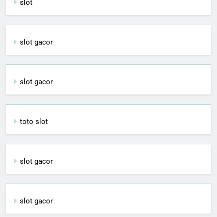
slot
slot gacor
slot gacor
toto slot
slot gacor
slot gacor