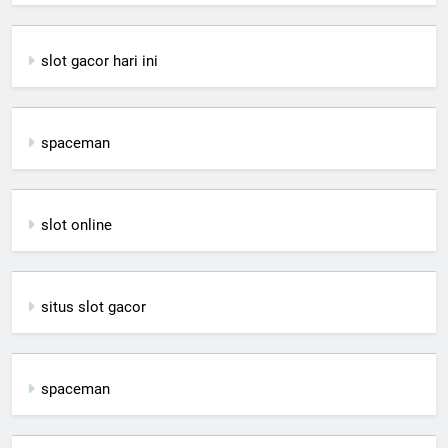
slot gacor hari ini
spaceman
slot online
situs slot gacor
spaceman