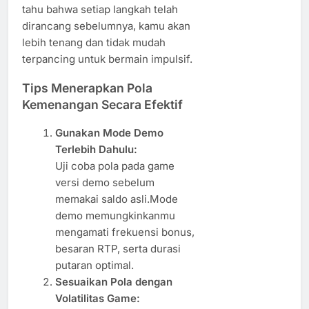
tahu bahwa setiap langkah telah
dirancang sebelumnya, kamu akan
lebih tenang dan tidak mudah
terpancing untuk bermain impulsif.
Tips Menerapkan Pola
Kemenangan Secara Efektif
Gunakan Mode Demo
Terlebih Dahulu:
Uji coba pola pada game
versi demo sebelum
memakai saldo asli.Mode
demo memungkinkanmu
mengamati frekuensi bonus,
besaran RTP, serta durasi
putaran optimal.
Sesuaikan Pola dengan
Volatilitas Game: