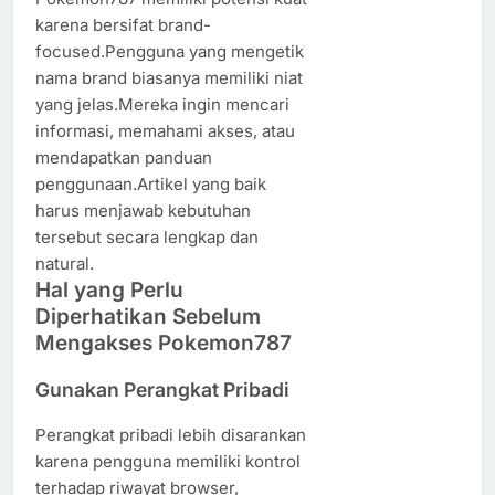
karena bersifat brand-
focused.Pengguna yang mengetik
nama brand biasanya memiliki niat
yang jelas.Mereka ingin mencari
informasi, memahami akses, atau
mendapatkan panduan
penggunaan.Artikel yang baik
harus menjawab kebutuhan
tersebut secara lengkap dan
natural.
Hal yang Perlu
Diperhatikan Sebelum
Mengakses Pokemon787
Gunakan Perangkat Pribadi
Perangkat pribadi lebih disarankan
karena pengguna memiliki kontrol
terhadap riwayat browser,