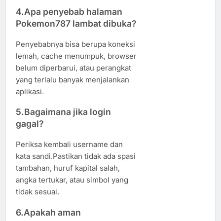
4.Apa penyebab halaman
Pokemon787 lambat dibuka?
Penyebabnya bisa berupa koneksi
lemah, cache menumpuk, browser
belum diperbarui, atau perangkat
yang terlalu banyak menjalankan
aplikasi.
5.Bagaimana jika login
gagal?
Periksa kembali username dan
kata sandi.Pastikan tidak ada spasi
tambahan, huruf kapital salah,
angka tertukar, atau simbol yang
tidak sesuai.
6.Apakah aman