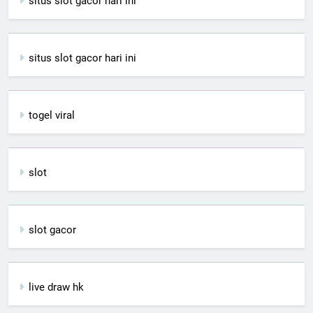
situs slot gacor hari ini
situs slot gacor hari ini
togel viral
slot
slot gacor
live draw hk