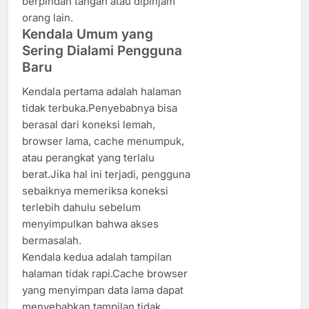
berpindah tangan atau dipinjam
orang lain.
Kendala Umum yang
Sering Dialami Pengguna
Baru
Kendala pertama adalah halaman
tidak terbuka.Penyebabnya bisa
berasal dari koneksi lemah,
browser lama, cache menumpuk,
atau perangkat yang terlalu
berat.Jika hal ini terjadi, pengguna
sebaiknya memeriksa koneksi
terlebih dahulu sebelum
menyimpulkan bahwa akses
bermasalah.
Kendala kedua adalah tampilan
halaman tidak rapi.Cache browser
yang menyimpan data lama dapat
menyebabkan tampilan tidak