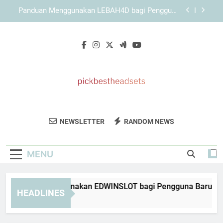
Skip
Panduan Menjelajahi Fitur EDWINSLOT bagi
to
Pengguna Baru
content
Panduan Menjelajahi Fitur LEBAH4D bagi
Pengguna Baru
Panduan Menggunakan EDWINSLOT bagi
Pengguna Baru
Panduan Menggunakan LEBAH4D bagi Pengguna
Baru
Panduan Menjelajahi Fitur EDWINSLOT bagi
Pengguna Baru
Pick Best
Dapatkan Headset Terbaik Dengan
Panduan Menjelajahi Fitur LEBAH4D bagi
NEWSLETTER
RANDOM NEWS
Headsets
Pengguna Baru
Rekomendasi Dari Pick Best Headsets.
Ulasan Dan Panduan Untuk Kualitas Suara
MENU
Terbaik.
anduan Menggunakan EDWINSLOT bagi Pengguna Baru
HEADLINES
Week Ago