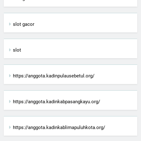
slot gacor
slot
https://anggota.kadinpulausebetul.org/
https://anggota.kadinkabpasangkayu.org/
https://anggota.kadinkablimapuluhkota.org/