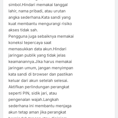
simbol.Hindari memakai tanggal
lahir, nama pribadi, atau urutan
angka sederhana.Kata sandi yang
kuat membantu mengurangi risiko
akses tidak sah.
Pengguna juga sebaiknya memakai
koneksi tepercaya saat
memasukkan data akun.Hindari
jaringan publik yang tidak jelas
keamanannya.Jika harus memakai
jaringan umum, jangan menyimpan
kata sandi di browser dan pastikan
keluar dari akun setelah selesai.
Aktifkan perlindungan perangkat
seperti PIN, sidik jari, atau
pengenalan wajah.Langkah
sederhana ini membantu menjaga
akun tetap aman jika perangkat