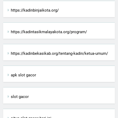
https://kadinbinjaikota.org/
https://kadintasikmalayakota.org/program/
https://kadinbekasikab.org/tentang-kadin/ketua-umum/
apk slot gacor
slot gacor