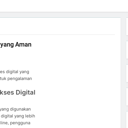
l yang Aman
 digital yang
untuk pengalaman
ses Digital
 yang digunakan
igital yang lebih
nline, pengguna