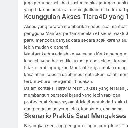
juga perlu berhati-hati saat memakai jaringan publi
yang tidak aman dapat meningkatkan risiko terhada
Keunggulan Akses Tiara4D yang 
Akses yang terarah memberikan beberapa manfaat 
pengguna.Manfaat pertama adalah efisiensi waktu.
perlu mencoba banyak cara secara acak karena al
lebih mudah dipahami.
Manfaat kedua adalah kenyamanan.Ketika penggu
langkah yang harus dilakukan, proses akses terasa 
tidak membingungkan.Manfaat ketiga adalah mengur
kesalahan, seperti salah input data akun, salah mem
terburu-buru mengambil tindakan.
Dalam konteks Tiara4D resmi, akses yang terarah
membangun persepsi brand yang lebih rapi dan
profesional.Kepercayaan tidak dibentuk dari klaim b
dari pengalaman yang jelas, konsisten, dan aman.
Skenario Praktis Saat Mengakses
Bayangkan seorang pengguna ingin mengakses Tia