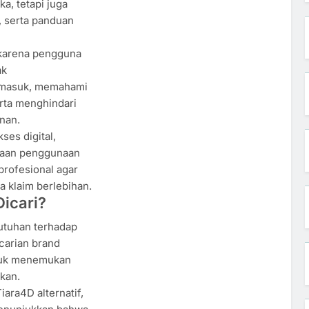
a, tetapi juga
, serta panduan
 karena pengguna
ak
 masuk, memahami
rta menghindari
nan.
ses digital,
saan penggunaan
profesional agar
 klaim berlebihan.
icari?
utuhan terhadap
carian brand
tuk menemukan
kan.
iara4D alternatif,