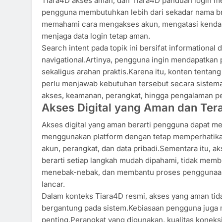
Tiara4D akses aman, dan Tiara4D panduan login 
pengguna membutuhkan lebih dari sekadar nama b
memahami cara mengakses akun, mengatasi kendala
menjaga data login tetap aman.
Search intent pada topik ini bersifat informational 
navigational.Artinya, pengguna ingin mendapatkan 
sekaligus arahan praktis.Karena itu, konten tentan
perlu menjawab kebutuhan tersebut secara sistemat
akses, keamanan, perangkat, hingga pengalaman 
Akses Digital yang Aman dan Ter
Akses digital yang aman berarti pengguna dapat 
menggunakan platform dengan tetap memperhatika
akun, perangkat, dan data pribadi.Sementara itu, a
berarti setiap langkah mudah dipahami, tidak mem
menebak-nebak, dan membantu proses penggunaan 
lancar.
Dalam konteks Tiara4D resmi, akses yang aman tid
bergantung pada sistem.Kebiasaan pengguna juga 
penting.Perangkat yang digunakan, kualitas koneksi 