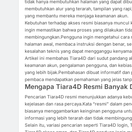
tidak hanya membutuhkan halaman yang dapat dibuk
membutuhkan alur yang terarah, tampilan yang rapi
yang membantu mereka menjaga keamanan akun.
Kebutuhan terhadap akses resmi biasanya muncul
ingin memastikan bahwa proses yang dilakukan tid
membingungkan.Pengguna ingin mengetahui cara
halaman awal, membaca instruksi dengan benar, se
kesalahan teknis yang dapat mengganggu kenyama
Artikel ini membahas Tiara4D dari sudut pandang ak
keamanan akun, pengalaman pengguna, dan kebia
yang lebih bijak.Pembahasan dibuat informatif dan 
pembaca mendapatkan pemahaman yang jelas tanpa
Mengapa Tiara4D Resmi Banyak D
Pencarian Tiara4D resmi menunjukkan adanya keb
kejelasan dan rasa percaya.Kata “resmi” dalam pen
biasanya menggambarkan keinginan pengguna un
informasi yang lebih terarah dan tidak membingung
Selain itu, variasi pencarian seperti Tiara4D login, T