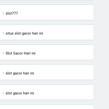
slot777
situs slot gacor hari ini
Slot Gacor Hari ini
slot gacor hari ini
slot gacor hari ini