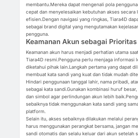
membantu.Mereka dapat mengenali pola pengguna
cepat dan menyelesaikan kebutuhan akses secara 
efisien.Dengan navigasi yang ringkas, Tiara4D dap
sebagai brand digital yang mengutamakan kejelas
pengguna.
Keamanan Akun sebagai Priorita
Keamanan akun harus menjadi perhatian utama sa
Tiara4D resmi.Pengguna perlu menjaga informasi lo
diketahui pihak lain.Langkah pertama yang dapat di
membuat kata sandi yang kuat dan tidak mudah dite
Hindari penggunaan tanggal lahir, nama pribadi, at
sebagai kata sandi.Gunakan kombinasi huruf besar, 
dan simbol agar perlindungan akun lebih baik.Peng
sebaiknya tidak menggunakan kata sandi yang sama
platform.
Selain itu, akses sebaiknya dilakukan melalui peran
harus menggunakan perangkat bersama, jangan me
sandi otomatis dan selalu keluar dari akun setelah