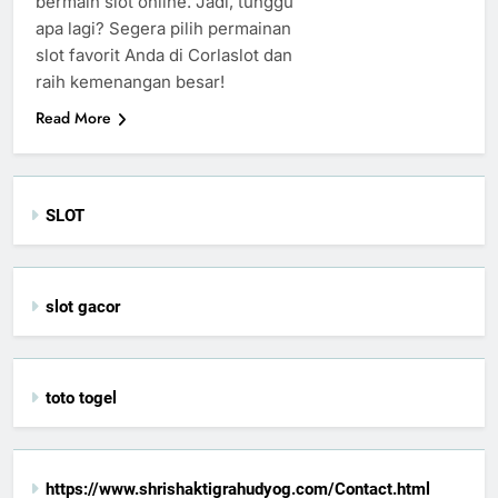
bermain slot online. Jadi, tunggu
apa lagi? Segera pilih permainan
slot favorit Anda di Corlaslot dan
raih kemenangan besar!
Read More
SLOT
slot gacor
toto togel
https://www.shrishaktigrahudyog.com/Contact.html