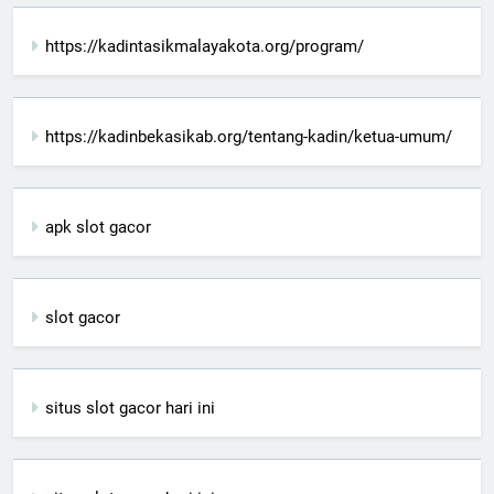
https://kadintasikmalayakota.org/program/
https://kadinbekasikab.org/tentang-kadin/ketua-umum/
apk slot gacor
slot gacor
situs slot gacor hari ini