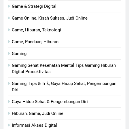
Game & Strategi Digital
Game Online, Kisah Sukses, Judi Online
Game, Hiburan, Teknologi
Game, Panduan, Hiburan
Gaming
Gaming Sehat Kesehatan Mental Tips Gaming Hiburan
Digital Produktivitas
Gaming, Tips & Trik, Gaya Hidup Sehat, Pengembangan
Diri
Gaya Hidup Sehat & Pengembangan Diri
Hiburan, Game, Judi Online
Informasi Akses Digital