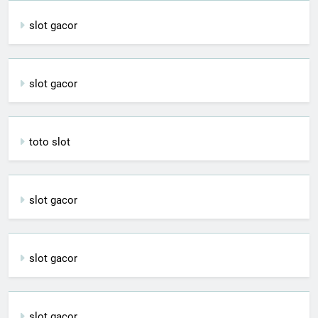
slot gacor
slot gacor
toto slot
slot gacor
slot gacor
slot gacor