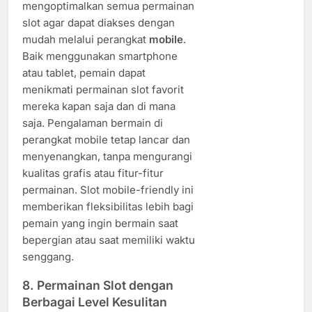
mengoptimalkan semua permainan
slot agar dapat diakses dengan
mudah melalui perangkat
mobile
.
Baik menggunakan smartphone
atau tablet, pemain dapat
menikmati permainan slot favorit
mereka kapan saja dan di mana
saja. Pengalaman bermain di
perangkat mobile tetap lancar dan
menyenangkan, tanpa mengurangi
kualitas grafis atau fitur-fitur
permainan. Slot mobile-friendly ini
memberikan fleksibilitas lebih bagi
pemain yang ingin bermain saat
bepergian atau saat memiliki waktu
senggang.
8. Permainan Slot dengan
Berbagai Level Kesulitan