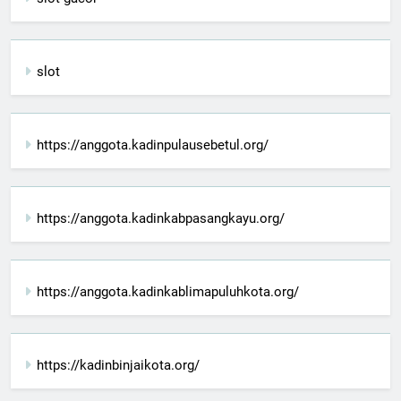
slot
https://anggota.kadinpulausebetul.org/
https://anggota.kadinkabpasangkayu.org/
https://anggota.kadinkablimapuluhkota.org/
https://kadinbinjaikota.org/