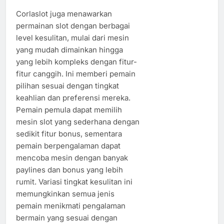
Corlaslot juga menawarkan
permainan slot dengan berbagai
level kesulitan, mulai dari mesin
yang mudah dimainkan hingga
yang lebih kompleks dengan fitur-
fitur canggih. Ini memberi pemain
pilihan sesuai dengan tingkat
keahlian dan preferensi mereka.
Pemain pemula dapat memilih
mesin slot yang sederhana dengan
sedikit fitur bonus, sementara
pemain berpengalaman dapat
mencoba mesin dengan banyak
paylines dan bonus yang lebih
rumit. Variasi tingkat kesulitan ini
memungkinkan semua jenis
pemain menikmati pengalaman
bermain yang sesuai dengan