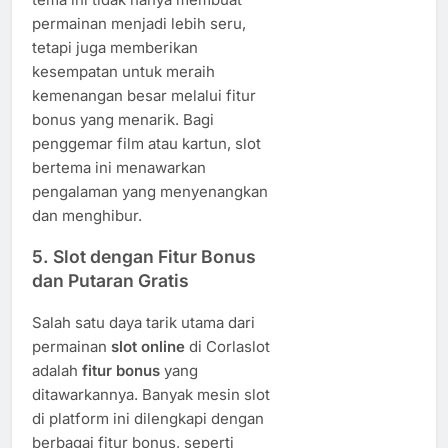
permainan menjadi lebih seru,
tetapi juga memberikan
kesempatan untuk meraih
kemenangan besar melalui fitur
bonus yang menarik. Bagi
penggemar film atau kartun, slot
bertema ini menawarkan
pengalaman yang menyenangkan
dan menghibur.
5. Slot dengan Fitur Bonus
dan Putaran Gratis
Salah satu daya tarik utama dari
permainan
slot online
di Corlaslot
adalah
fitur bonus
yang
ditawarkannya. Banyak mesin slot
di platform ini dilengkapi dengan
berbagai fitur bonus, seperti