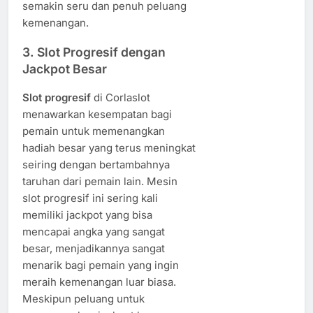
semakin seru dan penuh peluang
kemenangan.
3. Slot Progresif dengan
Jackpot Besar
Slot progresif
di Corlaslot
menawarkan kesempatan bagi
pemain untuk memenangkan
hadiah besar yang terus meningkat
seiring dengan bertambahnya
taruhan dari pemain lain. Mesin
slot progresif ini sering kali
memiliki jackpot yang bisa
mencapai angka yang sangat
besar, menjadikannya sangat
menarik bagi pemain yang ingin
meraih kemenangan luar biasa.
Meskipun peluang untuk