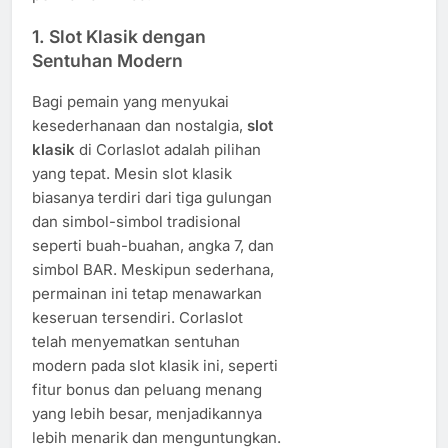
1. Slot Klasik dengan
Sentuhan Modern
Bagi pemain yang menyukai
kesederhanaan dan nostalgia,
slot
klasik
di Corlaslot adalah pilihan
yang tepat. Mesin slot klasik
biasanya terdiri dari tiga gulungan
dan simbol-simbol tradisional
seperti buah-buahan, angka 7, dan
simbol BAR. Meskipun sederhana,
permainan ini tetap menawarkan
keseruan tersendiri. Corlaslot
telah menyematkan sentuhan
modern pada slot klasik ini, seperti
fitur bonus dan peluang menang
yang lebih besar, menjadikannya
lebih menarik dan menguntungkan.