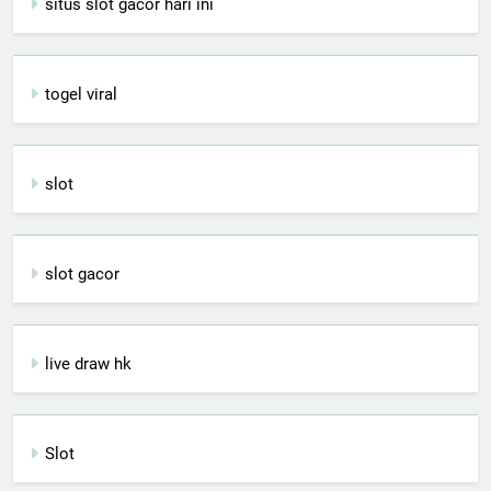
situs slot gacor hari ini
togel viral
slot
slot gacor
live draw hk
Slot