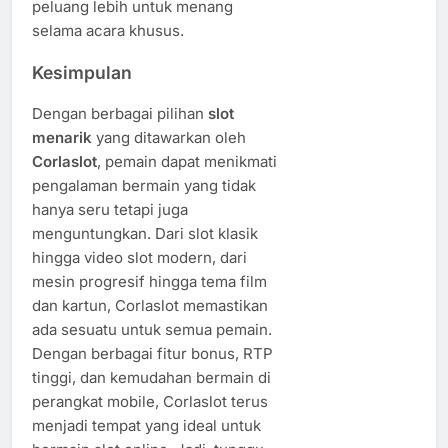
peluang lebih untuk menang
selama acara khusus.
Kesimpulan
Dengan berbagai pilihan
slot
menarik
yang ditawarkan oleh
Corlaslot
, pemain dapat menikmati
pengalaman bermain yang tidak
hanya seru tetapi juga
menguntungkan. Dari slot klasik
hingga video slot modern, dari
mesin progresif hingga tema film
dan kartun, Corlaslot memastikan
ada sesuatu untuk semua pemain.
Dengan berbagai fitur bonus, RTP
tinggi, dan kemudahan bermain di
perangkat mobile, Corlaslot terus
menjadi tempat yang ideal untuk