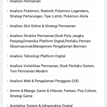
Analisis Permainan
Analisis Pokémon, Statistik Pokémon Legendaris,
Strategi Pertarungan, Tipe Listrik, Pokémon Alola
Analisis Slot Online & Strategi Permainan
Analisis Struktur Permainan,Studi Pola Jangka
Panjang,Dinamika Platform Digital,Perilaku Pemain
Observasional,Manajemen Pengalaman Bermain
Analisis Teknologi Platform Digital
Analisis Volatilitas Permainan, Studi Perilaku Sistem,
Tren Permainan Modern
Analisis Web & Pengalaman Pengguna (UX)
Anime & Manga, Game & Hiburan, Fantasi, Pop Culture,
Strategi Game
Arsitektur Sistem & Infrastruktur Digital