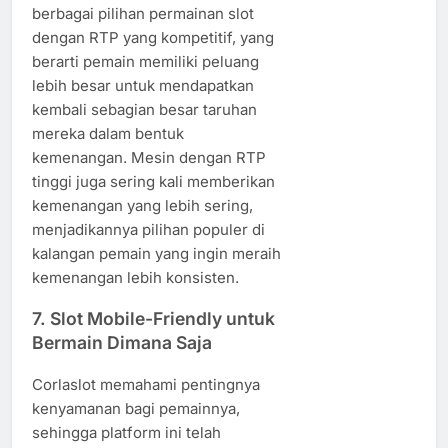
berbagai pilihan permainan slot
dengan RTP yang kompetitif, yang
berarti pemain memiliki peluang
lebih besar untuk mendapatkan
kembali sebagian besar taruhan
mereka dalam bentuk
kemenangan. Mesin dengan RTP
tinggi juga sering kali memberikan
kemenangan yang lebih sering,
menjadikannya pilihan populer di
kalangan pemain yang ingin meraih
kemenangan lebih konsisten.
7. Slot Mobile-Friendly untuk
Bermain Dimana Saja
Corlaslot memahami pentingnya
kenyamanan bagi pemainnya,
sehingga platform ini telah