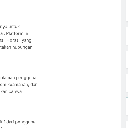
nya untuk
. Platform ini
ma “Horas” yang
iptakan hubungan
galaman pengguna.
tem keamanan, dan
ikan bahwa
tif dari pengguna.