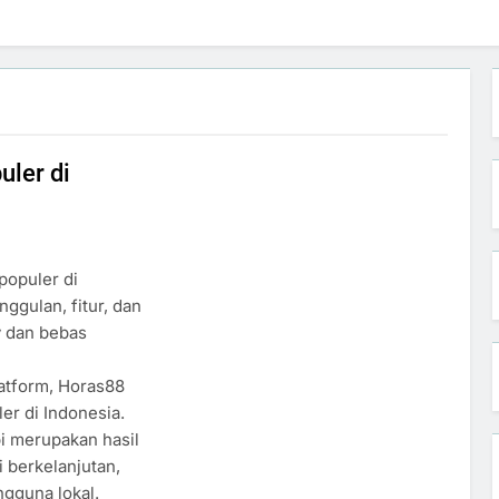
uler di
populer di
nggulan, fitur, dan
y dan bebas
latform, Horas88
er di Indonesia.
pi merupakan hasil
 berkelanjutan,
gguna lokal.