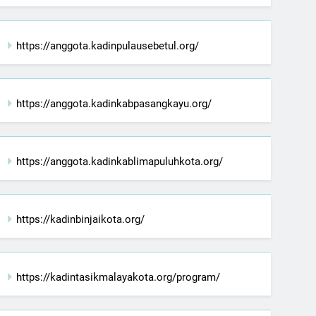
https://anggota.kadinpulausebetul.org/
https://anggota.kadinkabpasangkayu.org/
https://anggota.kadinkablimapuluhkota.org/
https://kadinbinjaikota.org/
https://kadintasikmalayakota.org/program/