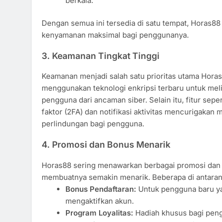
berkala.
Dengan semua ini tersedia di satu tempat, Horas8
kenyamanan maksimal bagi penggunanya.
3. Keamanan Tingkat Tinggi
Keamanan menjadi salah satu prioritas utama Horas8
menggunakan teknologi enkripsi terbaru untuk mel
pengguna dari ancaman siber. Selain itu, fitur seper
faktor (2FA) dan notifikasi aktivitas mencurigakan
perlindungan bagi pengguna.
4. Promosi dan Bonus Menarik
Horas88 sering menawarkan berbagai promosi dan
membuatnya semakin menarik. Beberapa di antarany
Bonus Pendaftaran:
Untuk pengguna baru y
mengaktifkan akun.
Program Loyalitas:
Hadiah khusus bagi peng