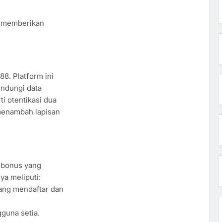
8 memberikan
8. Platform ini
indungi data
ti otentikasi dua
 menambah lapisan
 bonus yang
a meliputi:
ang mendaftar dan
guna setia.