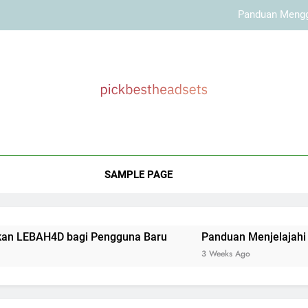
Panduan Mengg
Panduan Menjelajah
Panduan Menjelaj
Panduan Menggun
k Best Headsets
Panduan Mengg
Headset Terbaik Dengan Rekomendasi Dari Pick Best Headsets.
Panduan Menjelajah
SAMPLE PAGE
Panduan Menjelaj
 bagi Pengguna Baru
Panduan Menjelajahi Fitur EDWI
3 Weeks Ago