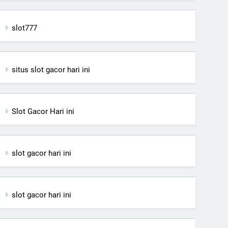
slot777
situs slot gacor hari ini
Slot Gacor Hari ini
slot gacor hari ini
slot gacor hari ini