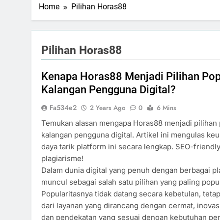
Home
Pilihan Horas88
Pilihan Horas88
Kenapa Horas88 Menjadi Pilihan Pop
Kalangan Pengguna Digital?
Fa534e2
2 Years Ago
0
6 Mins
Temukan alasan mengapa Horas88 menjadi pilihan 
kalangan pengguna digital. Artikel ini mengulas keu
daya tarik platform ini secara lengkap. SEO-friendl
plagiarisme!
Dalam dunia digital yang penuh dengan berbagai p
muncul sebagai salah satu pilihan yang paling popul
Popularitasnya tidak datang secara kebetulan, teta
dari layanan yang dirancang dengan cermat, inovasi
dan pendekatan yang sesuai dengan kebutuhan pen