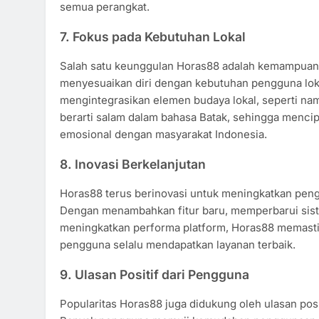
semua perangkat.
7. Fokus pada Kebutuhan Lokal
Salah satu keunggulan Horas88 adalah kemampuan
menyesuaikan diri dengan kebutuhan pengguna lokal
mengintegrasikan elemen budaya lokal, seperti na
berarti salam dalam bahasa Batak, sehingga menc
emosional dengan masyarakat Indonesia.
8. Inovasi Berkelanjutan
Horas88 terus berinovasi untuk meningkatkan pen
Dengan menambahkan fitur baru, memperbarui sis
meningkatkan performa platform, Horas88 memast
pengguna selalu mendapatkan layanan terbaik.
9. Ulasan Positif dari Pengguna
Popularitas Horas88 juga didukung oleh ulasan posi