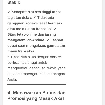
Stabil:
✔
Kecepatan akses tinggi tanpa
lag atau delay.
✔
Tidak ada
gangguan koneksi saat bermain
atau melakukan transaksi.
✔
Situs tetap online dan jarang
mengalami downtime.
✔
Respon
cepat saat mengakses game atau
menu transaksi.
?
Tips:
Pilih situs dengan
server
berkualitas tinggi
untuk
menghindari gangguan teknis yang
dapat mempengaruhi kemenangan
Anda.
4. Menawarkan Bonus dan
Promosi yang Masuk Akal