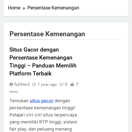
Home
Persentase Kemenangan
Persentase Kemenangan
Situs Gacor dengan
Persentase Kemenangan
Tinggi – Panduan Memilih
Platform Terbaik
fa534e2
1 year ago
0
7
mins
Temukan
situs gacor
dengan
persentase kemenangan tinggi!
Pelajari ciri-ciri situs terpercaya
yang memiliki RTP tinggi, sistem
fair play, dan peluang menang