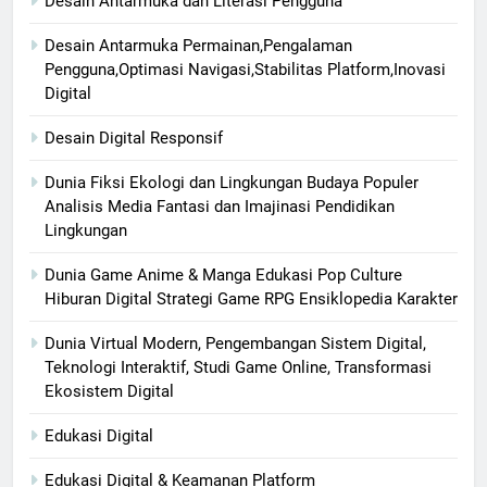
Desain Antarmuka dan Literasi Pengguna
Desain Antarmuka Permainan,Pengalaman
Pengguna,Optimasi Navigasi,Stabilitas Platform,Inovasi
Digital
Desain Digital Responsif
Dunia Fiksi Ekologi dan Lingkungan Budaya Populer
Analisis Media Fantasi dan Imajinasi Pendidikan
Lingkungan
Dunia Game Anime & Manga Edukasi Pop Culture
Hiburan Digital Strategi Game RPG Ensiklopedia Karakter
Dunia Virtual Modern, Pengembangan Sistem Digital,
Teknologi Interaktif, Studi Game Online, Transformasi
Ekosistem Digital
Edukasi Digital
Edukasi Digital & Keamanan Platform