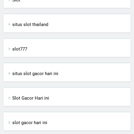
situs slot thailand
slot777
situs slot gacor hari ini
Slot Gacor Hari ini
slot gacor hari ini