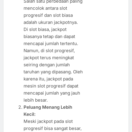
Salah satu perbedaan paling
mencolok antara slot
progresif dan slot biasa
adalah ukuran jackpotnya.
Di slot biasa, jackpot
biasanya tetap dan dapat
mencapai jumlah tertentu.
Namun, di slot progresif,
jackpot terus meningkat
seiring dengan jumlah
taruhan yang dipasang. Oleh
karena itu, jackpot pada
mesin slot progresif dapat
mencapai jumlah yang jauh
lebih besar.
Peluang Menang Lebih
Kecil:
Meski jackpot pada slot
progresif bisa sangat besar,