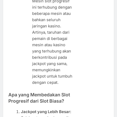
Mesin slot progresif
ini terhubung dengan
beberapa mesin atau
bahkan seluruh
jaringan kasino.
Artinya, taruhan dari
pemain di berbagai
mesin atau kasino
yang terhubung akan
berkontribusi pada
jackpot yang sama,
memungkinkan
jackpot untuk tumbuh
dengan cepat.
Apa yang Membedakan Slot
Progresif dari Slot Biasa?
Jackpot yang Lebih Besar: