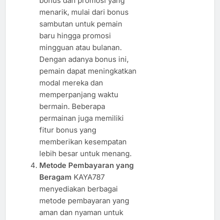
bonus dan promosi yang
menarik, mulai dari bonus
sambutan untuk pemain
baru hingga promosi
mingguan atau bulanan.
Dengan adanya bonus ini,
pemain dapat meningkatkan
modal mereka dan
memperpanjang waktu
bermain. Beberapa
permainan juga memiliki
fitur bonus yang
memberikan kesempatan
lebih besar untuk menang.
Metode Pembayaran yang
Beragam
KAYA787
menyediakan berbagai
metode pembayaran yang
aman dan nyaman untuk