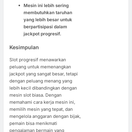
Mesin ini lebih sering
membutuhkan taruhan
yang lebih besar untuk
berpartisipasi dalam
jackpot progresif.
Kesimpulan
Slot progresif menawarkan
peluang untuk memenangkan
jackpot yang sangat besar, tetapi
dengan peluang menang yang
lebih kecil dibandingkan dengan
mesin slot biasa. Dengan
memahami cara kerja mesin ini,
memilih mesin yang tepat, dan
mengelola anggaran dengan bijak,
pemain bisa menikmati
pengalaman bermain yang