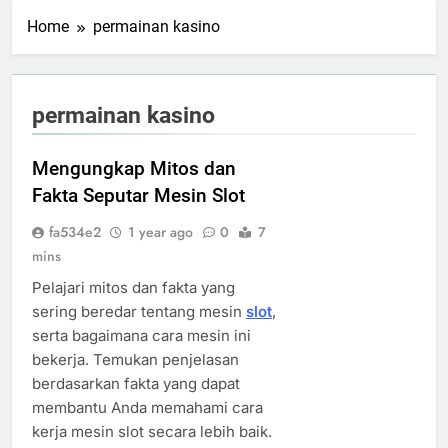
Home
permainan kasino
permainan kasino
Mengungkap Mitos dan
Fakta Seputar Mesin Slot
fa534e2
1 year ago
0
7
mins
Pelajari mitos dan fakta yang
sering beredar tentang mesin
slot
,
serta bagaimana cara mesin ini
bekerja. Temukan penjelasan
berdasarkan fakta yang dapat
membantu Anda memahami cara
kerja mesin slot secara lebih baik.