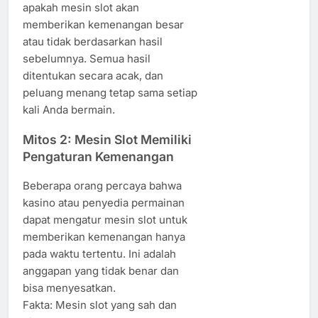
apakah mesin slot akan
memberikan kemenangan besar
atau tidak berdasarkan hasil
sebelumnya. Semua hasil
ditentukan secara acak, dan
peluang menang tetap sama setiap
kali Anda bermain.
Mitos 2: Mesin Slot Memiliki
Pengaturan Kemenangan
Beberapa orang percaya bahwa
kasino atau penyedia permainan
dapat mengatur mesin slot untuk
memberikan kemenangan hanya
pada waktu tertentu. Ini adalah
anggapan yang tidak benar dan
bisa menyesatkan.
Fakta: Mesin slot yang sah dan