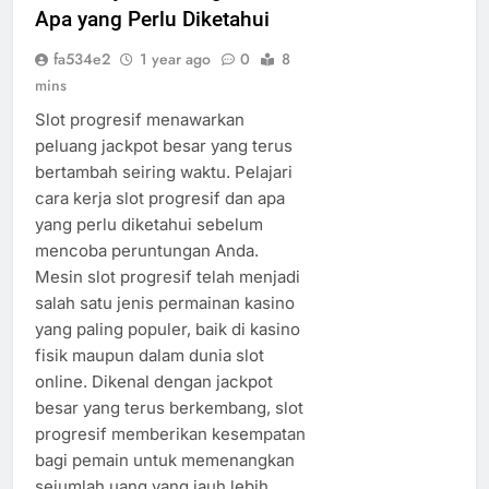
Apa yang Perlu Diketahui
fa534e2
1 year ago
0
8
mins
Slot progresif menawarkan
peluang jackpot besar yang terus
bertambah seiring waktu. Pelajari
cara kerja slot progresif dan apa
yang perlu diketahui sebelum
mencoba peruntungan Anda.
Mesin slot progresif telah menjadi
salah satu jenis permainan kasino
yang paling populer, baik di kasino
fisik maupun dalam dunia slot
online. Dikenal dengan jackpot
besar yang terus berkembang, slot
progresif memberikan kesempatan
bagi pemain untuk memenangkan
sejumlah uang yang jauh lebih