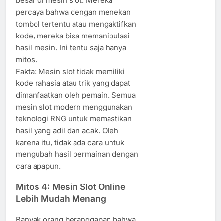
besar di mesin slot. Mereka
percaya bahwa dengan menekan
tombol tertentu atau mengaktifkan
kode, mereka bisa memanipulasi
hasil mesin. Ini tentu saja hanya
mitos.
Fakta: Mesin slot tidak memiliki
kode rahasia atau trik yang dapat
dimanfaatkan oleh pemain. Semua
mesin slot modern menggunakan
teknologi RNG untuk memastikan
hasil yang adil dan acak. Oleh
karena itu, tidak ada cara untuk
mengubah hasil permainan dengan
cara apapun.
Mitos 4: Mesin Slot Online
Lebih Mudah Menang
Banyak orang beranggapan bahwa