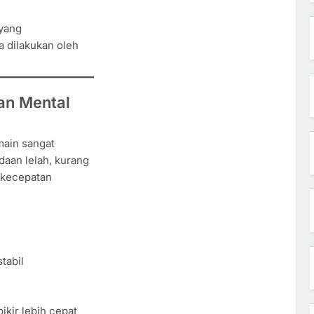
 yang
a dilakukan oleh
dan Mental
main sangat
daan lelah, kurang
 kecepatan
tabil
kir lebih cepat