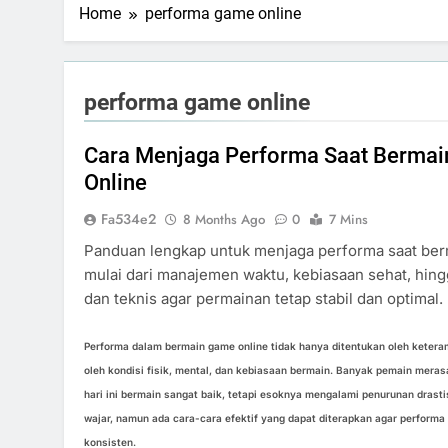
Home
performa game online
performa game online
Cara Menjaga Performa Saat Berma
Online
Fa534e2
8 Months Ago
0
7 Mins
Panduan lengkap untuk menjaga performa saat ber
mulai dari manajemen waktu, kebiasaan sehat, hing
dan teknis agar permainan tetap stabil dan optimal.
Performa dalam bermain game online tidak hanya ditentukan oleh keteramp
oleh kondisi fisik, mental, dan kebiasaan bermain. Banyak pemain mera
hari ini bermain sangat baik, tetapi esoknya mengalami penurunan drastis
wajar, namun ada cara-cara efektif yang dapat diterapkan agar performa 
konsisten.