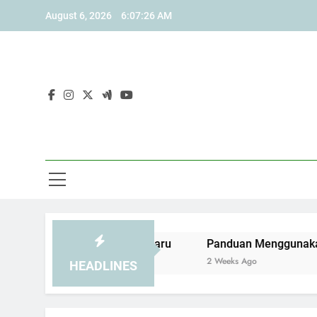
Skip
August 6, 2026
6:07:27 AM
to
content
Pic
Dapatkan 
OT bagi Pengguna Baru
Panduan Menggunakan LEBAH
2 Weeks Ago
HEADLINES