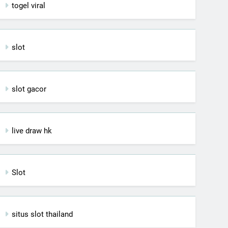
togel viral
slot
slot gacor
live draw hk
Slot
situs slot thailand