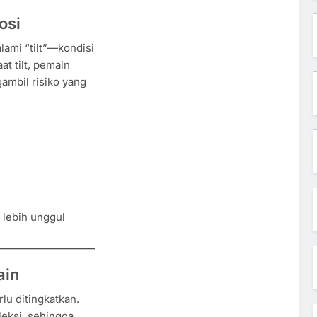
osi
ami “tilt”—kondisi
t tilt, pemain
gambil risiko yang
lebih unggul
ain
u ditingkatkan.
eksi, sehingga