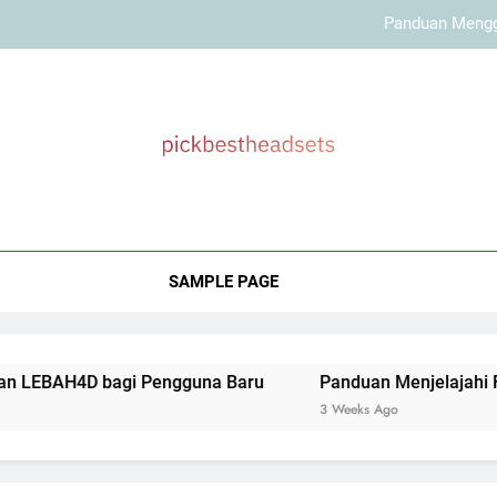
Panduan Mengg
Panduan Menjelajah
Panduan Menjelaj
Panduan Menggun
k Best Headsets
Panduan Mengg
Headset Terbaik Dengan Rekomendasi Dari Pick Best Headsets.
Panduan Menjelajah
SAMPLE PAGE
Panduan Menjelaj
4D bagi Pengguna Baru
Panduan Menjelajahi Fitur ED
3 Weeks Ago