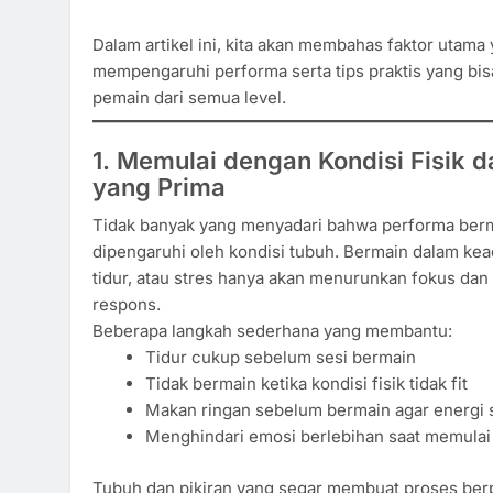
Dalam artikel ini, kita akan membahas faktor utama
mempengaruhi performa serta tips praktis yang bis
pemain dari semua level.
1. Memulai dengan Kondisi Fisik 
yang Prima
Tidak banyak yang menyadari bahwa performa ber
dipengaruhi oleh kondisi tubuh. Bermain dalam kea
tidur, atau stres hanya akan menurunkan fokus dan
respons.
Beberapa langkah sederhana yang membantu:
Tidur cukup sebelum sesi bermain
Tidak bermain ketika kondisi fisik tidak fit
Makan ringan sebelum bermain agar energi s
Menghindari emosi berlebihan saat memulai
Tubuh dan pikiran yang segar membuat proses berpi