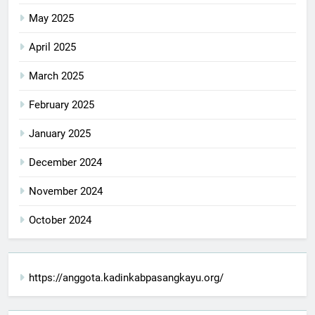
May 2025
April 2025
March 2025
February 2025
January 2025
December 2024
November 2024
October 2024
https://anggota.kadinkabpasangkayu.org/