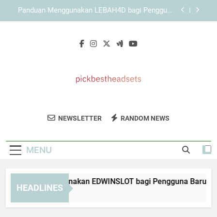
Skip
Panduan Menjelajahi Fitur EDWINSLOT bagi
to
Pengguna Baru
content
Panduan Menjelajahi Fitur LEBAH4D bagi
Pengguna Baru
Panduan Menggunakan EDWINSLOT bagi
Pengguna Baru
Panduan Menggunakan LEBAH4D bagi Pengguna
Baru
Panduan Menjelajahi Fitur EDWINSLOT bagi
Pengguna Baru
Pick Best
Dapatkan Headset Terbaik Dengan
Panduan Menjelajahi Fitur LEBAH4D bagi
NEWSLETTER
RANDOM NEWS
Headsets
Pengguna Baru
Rekomendasi Dari Pick Best Headsets.
Ulasan Dan Panduan Untuk Kualitas Suara
MENU
Terbaik.
anduan Menggunakan EDWINSLOT bagi Pengguna Baru
HEADLINES
Week Ago