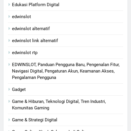
Edukasi Platform Digital
edwinslot
edwinslot alternatif
edwinslot link alternatif
edwinslot rtp
EDWINSLOT, Panduan Pengguna Baru, Pengenalan Fitur,
Navigasi Digital, Pengaturan Akun, Keamanan Akses,
Pengalaman Pengguna
Gadget
Game & Hiburan, Teknologi Digital, Tren Industri,
Komunitas Gaming
Game & Strategi Digital