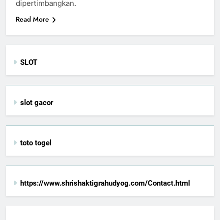
dipertimbangkan.
Read More
SLOT
slot gacor
toto togel
https://www.shrishaktigrahudyog.com/Contact.html