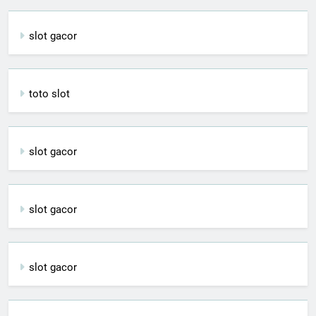
slot gacor
toto slot
slot gacor
slot gacor
slot gacor