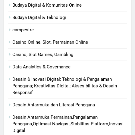
Budaya Digital & Komunitas Online
Budaya Digital & Teknologi
campestre
Casino Online, Slot, Permainan Online
Casino, Slot Games, Gambling
Data Analytics & Governance
Desain & Inovasi Digital; Teknologi & Pengalaman
Pengguna; Kreativitas Digital; Aksesibilitas & Desain
Responsif
Desain Antarmuka dan Literasi Pengguna
Desain Antarmuka Permainan,Pengalaman
Pengguna,Optimasi Navigasi,Stabilitas Platform,Inovasi
Digital