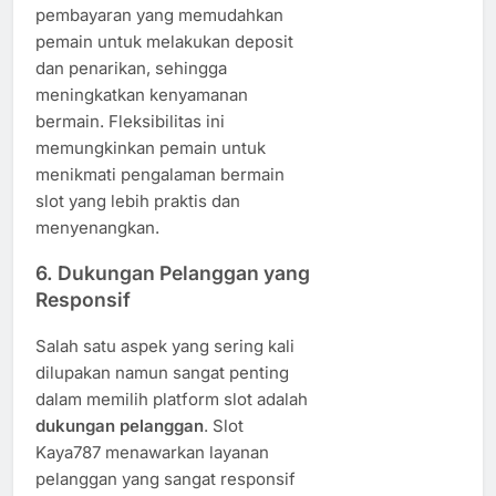
pembayaran yang memudahkan
pemain untuk melakukan deposit
dan penarikan, sehingga
meningkatkan kenyamanan
bermain. Fleksibilitas ini
memungkinkan pemain untuk
menikmati pengalaman bermain
slot yang lebih praktis dan
menyenangkan.
6.
Dukungan Pelanggan yang
Responsif
Salah satu aspek yang sering kali
dilupakan namun sangat penting
dalam memilih platform slot adalah
dukungan pelanggan
. Slot
Kaya787 menawarkan layanan
pelanggan yang sangat responsif