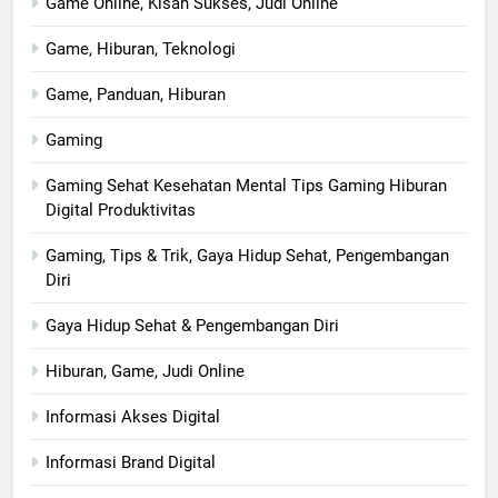
Game Online, Kisah Sukses, Judi Online
Game, Hiburan, Teknologi
Game, Panduan, Hiburan
Gaming
Gaming Sehat Kesehatan Mental Tips Gaming Hiburan
Digital Produktivitas
Gaming, Tips & Trik, Gaya Hidup Sehat, Pengembangan
Diri
Gaya Hidup Sehat & Pengembangan Diri
Hiburan, Game, Judi Online
Informasi Akses Digital
Informasi Brand Digital