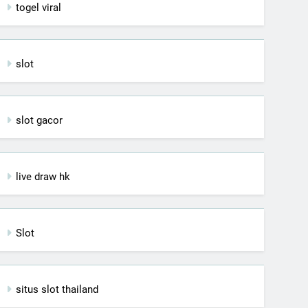
togel viral
slot
slot gacor
live draw hk
Slot
situs slot thailand