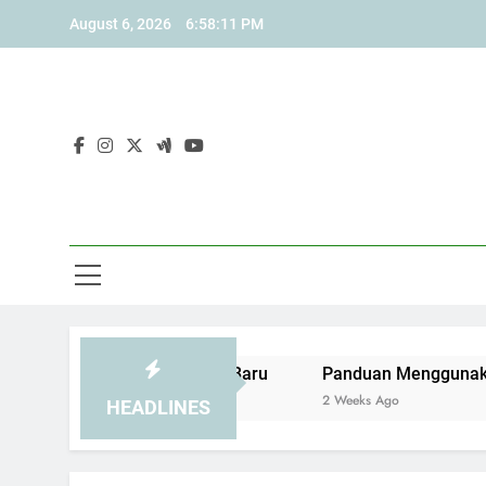
Skip
August 6, 2026
6:58:12 PM
to
content
Pic
Dapatkan 
 bagi Pengguna Baru
Panduan Menggunakan LEBAH4D
2 Weeks Ago
HEADLINES