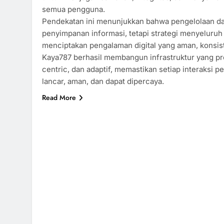
semua pengguna.
Pendekatan ini menunjukkan bahwa pengelolaan da
penyimpanan informasi, tetapi strategi menyeluruh
menciptakan pengalaman digital yang aman, konsist
Kaya787 berhasil membangun infrastruktur yang pro
centric, dan adaptif, memastikan setiap interaksi p
lancar, aman, dan dapat dipercaya.
Read More