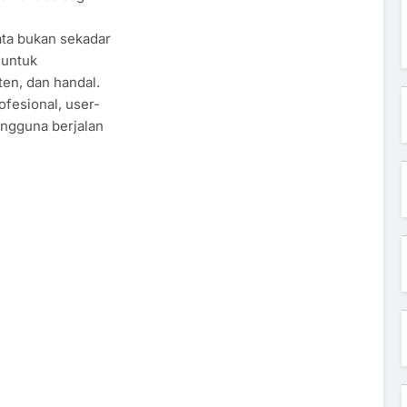
ta bukan sekadar
 untuk
en, dan handal.
fesional, user-
engguna berjalan