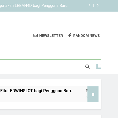
unakan LEBAH4D bagi Pengguna Baru
i Fitur EDWINSLOT bagi Pengguna Baru
ahi Fitur LEBAH4D bagi Pengguna Baru
NEWSLETTER
RANDOM NEWS
akan EDWINSLOT bagi Pengguna Baru
unakan LEBAH4D bagi Pengguna Baru
 Ulasan Dan Panduan Untuk Kualitas Suara Terbaik.
i Fitur EDWINSLOT bagi Pengguna Baru
ahi Fitur LEBAH4D bagi Pengguna Baru
NSLOT bagi Pengguna Baru
Panduan Menjelajahi Fitur 
3 Weeks Ago