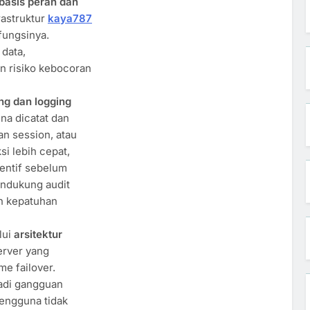
rbasis peran dan
rastruktur
kaya787
fungsinya.
data,
n risiko kebocoran
ng dan logging
na dicatat dan
han session, atau
i lebih cepat,
entif sebelum
endukung audit
an kepatuhan
lui
arsitektur
erver yang
e failover.
adi gangguan
pengguna tidak