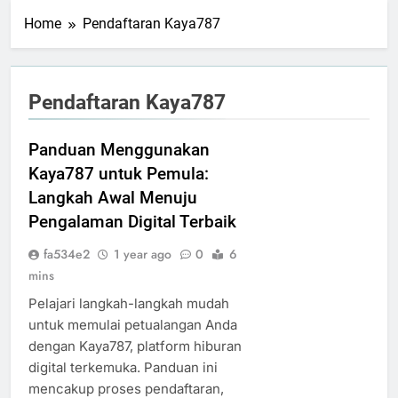
Home
Pendaftaran Kaya787
Pendaftaran Kaya787
Panduan Menggunakan
Kaya787 untuk Pemula:
Langkah Awal Menuju
Pengalaman Digital Terbaik
fa534e2
1 year ago
0
6
mins
Pelajari langkah-langkah mudah
untuk memulai petualangan Anda
dengan Kaya787, platform hiburan
digital terkemuka. Panduan ini
mencakup proses pendaftaran,