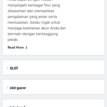
menjelajahi berbagai fitur yang
ditawarkan dan memastikan
pengalaman yang aman serta
memuaskan. Selalu ingat untuk
menjaga keamanan akun Anda dan
bermain dengan bertanggung
jawab.
Read More
SLOT
slot gacor