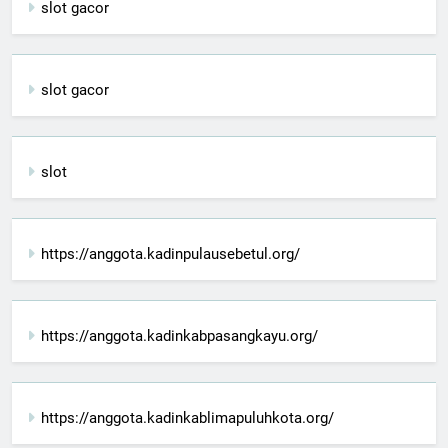
slot gacor
slot gacor
slot
https://anggota.kadinpulausebetul.org/
https://anggota.kadinkabpasangkayu.org/
https://anggota.kadinkablimapuluhkota.org/