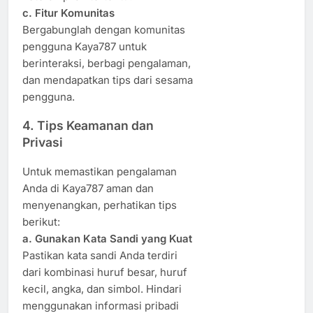
c. Fitur Komunitas
Bergabunglah dengan komunitas
pengguna Kaya787 untuk
berinteraksi, berbagi pengalaman,
dan mendapatkan tips dari sesama
pengguna.​
4. Tips Keamanan dan
Privasi
Untuk memastikan pengalaman
Anda di Kaya787 aman dan
menyenangkan, perhatikan tips
berikut:
a. Gunakan Kata Sandi yang Kuat
Pastikan kata sandi Anda terdiri
dari kombinasi huruf besar, huruf
kecil, angka, dan simbol. Hindari
menggunakan informasi pribadi