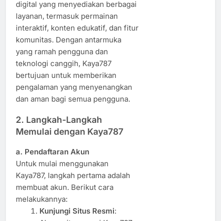
digital yang menyediakan berbagai
layanan, termasuk permainan
interaktif, konten edukatif, dan fitur
komunitas. Dengan antarmuka
yang ramah pengguna dan
teknologi canggih, Kaya787
bertujuan untuk memberikan
pengalaman yang menyenangkan
dan aman bagi semua pengguna.​
2. Langkah-Langkah
Memulai dengan Kaya787
a. Pendaftaran Akun
Untuk mulai menggunakan
Kaya787, langkah pertama adalah
membuat akun. Berikut cara
melakukannya:
Kunjungi Situs Resmi
: