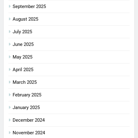
September 2025
August 2025
July 2025
June 2025
May 2025
April 2025
March 2025
February 2025
January 2025
December 2024
November 2024