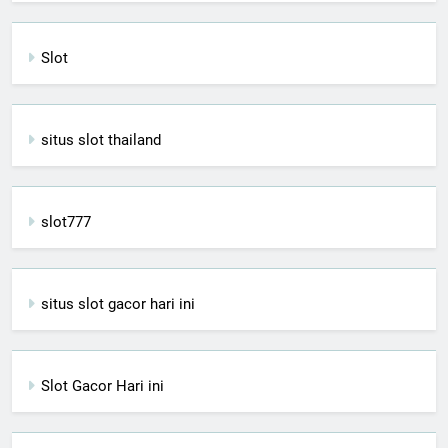
Slot
situs slot thailand
slot777
situs slot gacor hari ini
Slot Gacor Hari ini