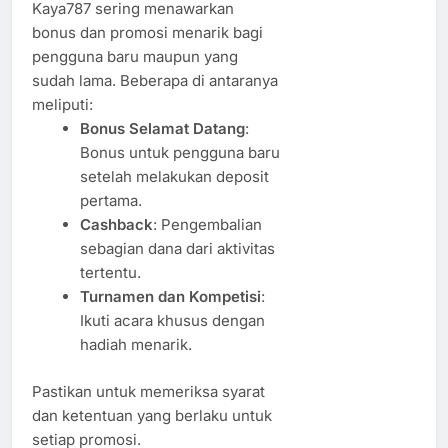
Kaya787 sering menawarkan
bonus dan promosi menarik bagi
pengguna baru maupun yang
sudah lama. Beberapa di antaranya
meliputi:​
Bonus Selamat Datang
:
Bonus untuk pengguna baru
setelah melakukan deposit
pertama.​
Cashback
: Pengembalian
sebagian dana dari aktivitas
tertentu.​
Turnamen dan Kompetisi
:
Ikuti acara khusus dengan
hadiah menarik.​
Pastikan untuk memeriksa syarat
dan ketentuan yang berlaku untuk
setiap promosi.​