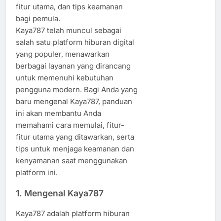
fitur utama, dan tips keamanan
bagi pemula.
Kaya787 telah muncul sebagai
salah satu platform hiburan digital
yang populer, menawarkan
berbagai layanan yang dirancang
untuk memenuhi kebutuhan
pengguna modern. Bagi Anda yang
baru mengenal Kaya787, panduan
ini akan membantu Anda
memahami cara memulai, fitur-
fitur utama yang ditawarkan, serta
tips untuk menjaga keamanan dan
kenyamanan saat menggunakan
platform ini.​
1. Mengenal Kaya787
Kaya787 adalah platform hiburan