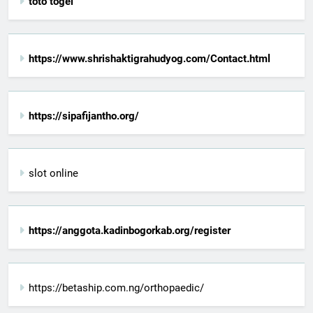
toto togel
https://www.shrishaktigrahudyog.com/Contact.html
https://sipafijantho.org/
slot online
https://anggota.kadinbogorkab.org/register
https://betaship.com.ng/orthopaedic/