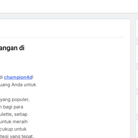
angan di
di
champion4d
!
luang Anda untuk
 yang populer,
 bagi para
lette, setiap
untuk meraih
cukup untuk
egi yang tepat,