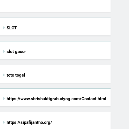
SLOT
slot gacor
toto togel
https://www.shrishaktigrahudyog.com/Contact.html
https://sipafijantho.org/