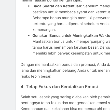
memanfaatkan bonus dengan bijak:
Baca Syarat dan Ketentuan
: Sebelum mengk
pastikan untuk membaca syarat dan ketentua
Beberapa bonus mungkin memiliki persyarat
tertentu yang harus dipenuhi sebelum Anda 
kemenangan.
Gunakan Bonus untuk Meningkatkan Waktu
Manfaatkan bonus untuk memperpanjang wa
tanpa harus menambah taruhan besar. Deng
memiliki lebih banyak kesempatan untuk me
Dengan memanfaatkan bonus dan promosi, Anda da
lama dan meningkatkan peluang Anda untuk menan
risiko lebih besar.
4.
Tetap Fokus dan Kendalikan Emosi
Salah satu aspek yang sering diabaikan oleh pemai
pentingnya tetap fokus dan mengendalikan emosi 
Kemenangan dan kekalahan bisa memengaruhi emo