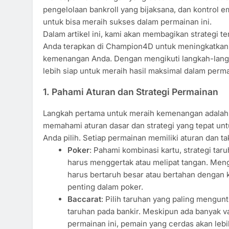
pengelolaan bankroll yang bijaksana, dan kontrol e
untuk bisa meraih sukses dalam permainan ini.
Dalam artikel ini, kami akan membagikan strategi te
Anda terapkan di Champion4D untuk meningkatkan
kemenangan Anda. Dengan mengikuti langkah-langk
lebih siap untuk meraih hasil maksimal dalam perma
1.
Pahami Aturan dan Strategi Permainan
Langkah pertama untuk meraih kemenangan adala
memahami aturan dasar dan strategi yang tepat un
Anda pilih. Setiap permainan memiliki aturan dan ta
Poker
: Pahami kombinasi kartu, strategi tar
harus menggertak atau melipat tangan. Men
harus bertaruh besar atau bertahan dengan k
penting dalam poker.
Baccarat
: Pilih taruhan yang paling mengun
taruhan pada bankir. Meskipun ada banyak va
permainan ini, pemain yang cerdas akan lebi