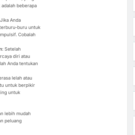
t adalah beberapa
 Jika Anda
 terburu-buru untuk
mpulsif. Cobalah
n
: Setelah
caya diri atau
elah Anda tentukan
erasa lelah atau
tu untuk berpikir
ing untuk
an lebih mudah
an peluang