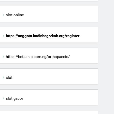
slot online
https://anggota.kadinbogorkab.org/register
https://betaship.com.ng/orthopaedic/
slot
slot gacor