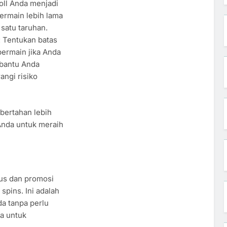
roll Anda menjadi
bermain lebih lama
satu taruhan.
: Tentukan batas
ermain jika Anda
mbantu Anda
ngi risiko
bertahan lebih
Anda untuk meraih
us dan promosi
spins. Ini adalah
a tanpa perlu
a untuk