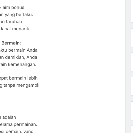
laim bonus,
n yang berlaku.
an taruhan
dapat menarik
 Bermain
:
ktu bermain Anda
an demikian, Anda
raih kemenangan.
pat bermain lebih
g tanpa mengambil
n adalah
selama permainan.
si pemain, yang