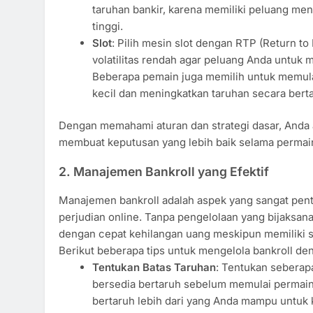
taruhan bankir, karena memiliki peluang men
tinggi.
Slot
: Pilih mesin slot dengan RTP (Return to 
volatilitas rendah agar peluang Anda untuk 
Beberapa pemain juga memilih untuk memul
kecil dan meningkatkan taruhan secara bert
Dengan memahami aturan dan strategi dasar, Anda 
membuat keputusan yang lebih baik selama permai
2.
Manajemen Bankroll yang Efektif
Manajemen bankroll adalah aspek yang sangat pen
perjudian online. Tanpa pengelolaan yang bijaksan
dengan cepat kehilangan uang meskipun memiliki st
Berikut beberapa tips untuk mengelola bankroll den
Tentukan Batas Taruhan
: Tentukan seberap
bersedia bertaruh sebelum memulai permai
bertaruh lebih dari yang Anda mampu untuk 