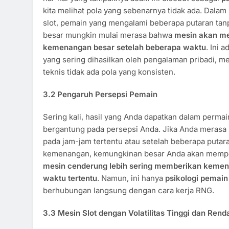
kita melihat pola yang sebenarnya tidak ada. Dala
slot, pemain yang mengalami beberapa putaran ta
besar mungkin mulai merasa bahwa
mesin akan m
kemenangan besar setelah beberapa waktu
. Ini 
yang sering dihasilkan oleh pengalaman pribadi, m
teknis tidak ada pola yang konsisten.
3.2
Pengaruh Persepsi Pemain
Sering kali, hasil yang Anda dapatkan dalam permai
bergantung pada persepsi Anda. Jika Anda merasa 
pada jam-jam tertentu atau setelah beberapa putar
kemenangan, kemungkinan besar Anda akan memp
mesin cenderung lebih sering memberikan keme
waktu tertentu
. Namun, ini hanya
psikologi pemain
berhubungan langsung dengan cara kerja RNG.
3.3
Mesin Slot dengan Volatilitas Tinggi dan Rend