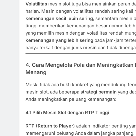
Volatilitas
mesin slot juga bisa memainkan peran da
harian. Mesin dengan volatilitas rendah sering kal
kemenangan kecil lebih sering
, sementara mesin d
tinggi memberikan kemenangan besar namun lebih 
yang memilih mesin dengan volatilitas rendah mun
kemenangan yang lebih sering
pada jam-jam tertent
hanya terkait dengan
jenis mesin
dan tidak dipenga
4.
Cara Mengelola Pola dan Meningkatkan
Menang
Meski tidak ada bukti konkret yang mendukung teo
mesin slot, ada beberapa
strategi bermain
yang da
Anda meningkatkan peluang kemenangan:
4.1
Pilih Mesin Slot dengan RTP Tinggi
RTP (Return to Player)
adalah indikator penting ya
memengaruhi peluang Anda dalam jangka panjang.