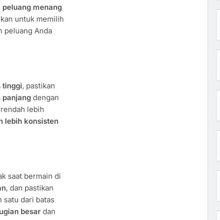
n
peluang menang
ikan untuk memilih
n peluang Anda
s tinggi
, pastikan
h panjang
dengan
 rendah lebih
 lebih konsisten
k saat bermain di
an
, dan pastikan
 satu dari batas
ugian besar
dan