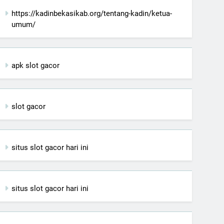
https://kadinbekasikab.org/tentang-kadin/ketua-
umum/
apk slot gacor
slot gacor
situs slot gacor hari ini
situs slot gacor hari ini