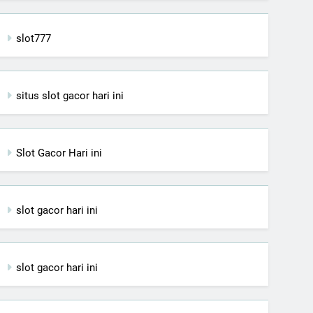
slot777
situs slot gacor hari ini
Slot Gacor Hari ini
slot gacor hari ini
slot gacor hari ini