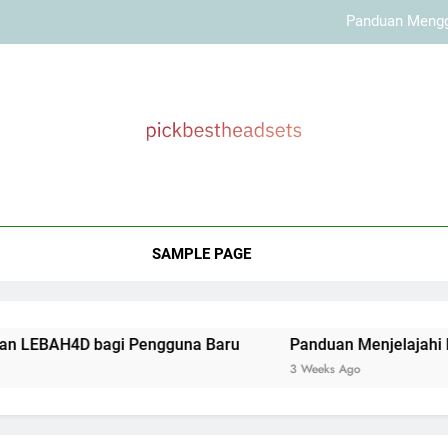
Panduan Mengg
Panduan Menjelajah
Panduan Menjelaj
Panduan Menggun
k Best Headsets
Panduan Mengg
Headset Terbaik Dengan Rekomendasi Dari Pick Best Headsets.
Panduan Menjelajah
SAMPLE PAGE
Panduan Menjelaj
bagi Pengguna Baru
Panduan Menjelajahi Fitur EDWI
3 Weeks Ago