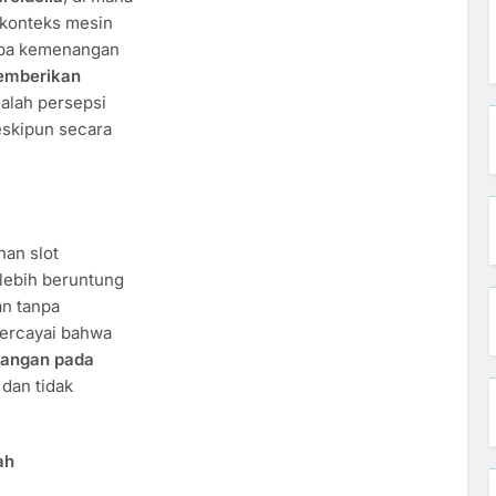
m konteks mesin
npa kemenangan
emberikan
adalah persepsi
eskipun secara
nan slot
lebih beruntung
an tanpa
ercayai bahwa
nangan pada
dan tidak
ah