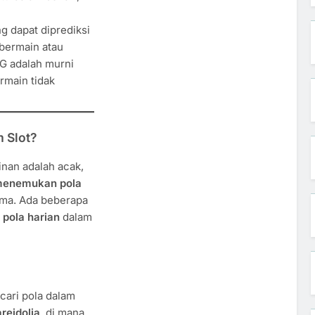
g dapat diprediksi
bermain atau
NG adalah murni
rmain tidak
m Slot?
nan adalah acak,
enemukan pola
ama. Ada beberapa
a
pola harian
dalam
ari pola dalam
reidolia
, di mana