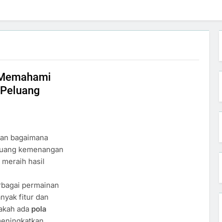
: Memahami
 Peluang
an bagaimana
luang kemenangan
meraih hasil
bagai permainan
nyak fitur dan
pakah ada
pola
 meningkatkan