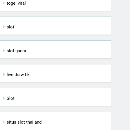
togel viral
slot
slot gacor
live draw hk
Slot
situs slot thailand