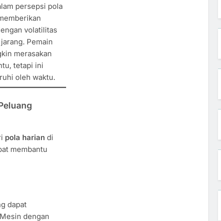
lam persepsi pola
i memberikan
engan volatilitas
jarang. Pemain
gkin merasakan
u, tetapi ini
ruhi oleh waktu.
 Peluang
ri
pola harian
di
pat membantu
ng dapat
 Mesin dengan