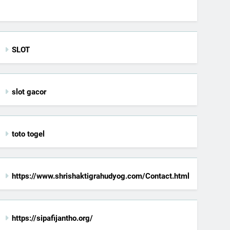
SLOT
slot gacor
toto togel
https://www.shrishaktigrahudyog.com/Contact.html
https://sipafijantho.org/