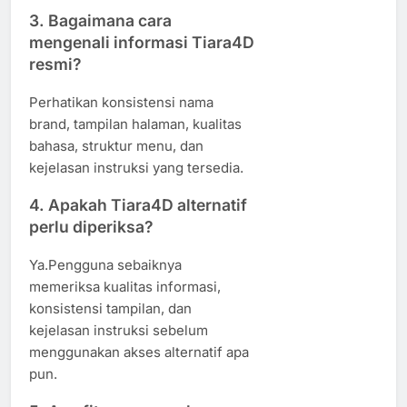
3. Bagaimana cara
mengenali informasi Tiara4D
resmi?
Perhatikan konsistensi nama
brand, tampilan halaman, kualitas
bahasa, struktur menu, dan
kejelasan instruksi yang tersedia.
4. Apakah Tiara4D alternatif
perlu diperiksa?
Ya.Pengguna sebaiknya
memeriksa kualitas informasi,
konsistensi tampilan, dan
kejelasan instruksi sebelum
menggunakan akses alternatif apa
pun.