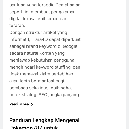
bantuan yang tersedia.Pemahaman
seperti ini membuat pengalaman
digital terasa lebih aman dan
terarah.
Dengan struktur artikel yang
informatif, Tiara4D dapat diperkuat
sebagai brand keyword di Google
secara natural.Konten yang
menjawab kebutuhan pengguna,
menghindari keyword stuffing, dan
tidak memakai klaim berlebihan
akan lebih bermanfaat bagi
pembaca sekaligus lebih sehat
untuk strategi SEO jangka panjang.
Read More
Panduan Lengkap Mengenal
Pokemon787 untuk