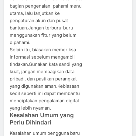
bagian pengenalan, pahami menu
utama, lalu lanjutkan ke
pengaturan akun dan pusat
bantuan.Jangan terburu-buru
menggunakan fitur yang belum
dipahami.
Selain itu, biasakan memeriksa
informasi sebelum mengambil
tindakan.Gunakan kata sandi yang
kuat, jangan membagikan data
pribadi, dan pastikan perangkat
yang digunakan aman.Kebiasaan
kecil seperti ini dapat membantu
menciptakan pengalaman digital
yang lebih nyaman.
Kesalahan Umum yang
Perlu Dihindari
Kesalahan umum pengguna baru