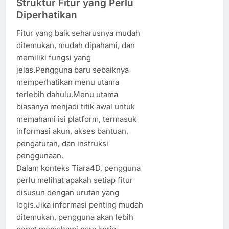
Struktur Fitur yang Perlu
Diperhatikan
Fitur yang baik seharusnya mudah
ditemukan, mudah dipahami, dan
memiliki fungsi yang
jelas.Pengguna baru sebaiknya
memperhatikan menu utama
terlebih dahulu.Menu utama
biasanya menjadi titik awal untuk
memahami isi platform, termasuk
informasi akun, akses bantuan,
pengaturan, dan instruksi
penggunaan.
Dalam konteks Tiara4D, pengguna
perlu melihat apakah setiap fitur
disusun dengan urutan yang
logis.Jika informasi penting mudah
ditemukan, pengguna akan lebih