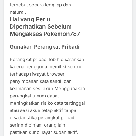
tersebut secara lengkap dan
natural.
Hal yang Perlu
Diperhatikan Sebelum
Mengakses Pokemon787
Gunakan Perangkat Pribadi
Perangkat pribadi lebih disarankan
karena pengguna memiliki kontrol
terhadap riwayat browser,
penyimpanan kata sandi, dan
keamanan sesi akun.Menggunakan
perangkat umum dapat
meningkatkan risiko data tertinggal
atau sesi akun tetap aktif tanpa
disadari.Jika perangkat pribadi
sering dipinjam orang lain,
pastikan kunci layar sudah aktif.