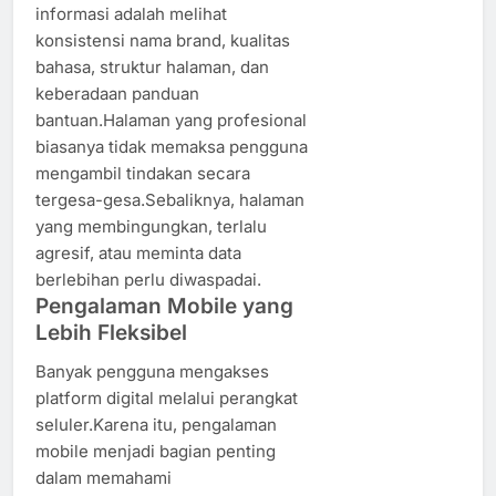
informasi adalah melihat
konsistensi nama brand, kualitas
bahasa, struktur halaman, dan
keberadaan panduan
bantuan.Halaman yang profesional
biasanya tidak memaksa pengguna
mengambil tindakan secara
tergesa-gesa.Sebaliknya, halaman
yang membingungkan, terlalu
agresif, atau meminta data
berlebihan perlu diwaspadai.
Pengalaman Mobile yang
Lebih Fleksibel
Banyak pengguna mengakses
platform digital melalui perangkat
seluler.Karena itu, pengalaman
mobile menjadi bagian penting
dalam memahami