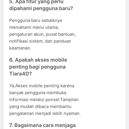
5. Apa fitur yang perlu
dipahami pengguna baru?
Pengguna baru sebaiknya
memahami menu utama,
pengaturan akun, pusat bantuan,
notifikasi sistem, dan panduan
keamanan.
6. Apakah akses mobile
penting bagi pengguna
Tiara4D?
Ya.Akses mobile penting karena
banyak pengguna membuka
informasi melalui ponsel.Tampilan
yang mudah dibaca membantu
pengalaman menjadi lebih nyaman.
7. Bagaimana cara menjaga