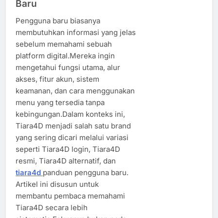
Baru
Pengguna baru biasanya
membutuhkan informasi yang jelas
sebelum memahami sebuah
platform digital.Mereka ingin
mengetahui fungsi utama, alur
akses, fitur akun, sistem
keamanan, dan cara menggunakan
menu yang tersedia tanpa
kebingungan.Dalam konteks ini,
Tiara4D menjadi salah satu brand
yang sering dicari melalui variasi
seperti Tiara4D login, Tiara4D
resmi, Tiara4D alternatif, dan
tiara4d
panduan pengguna baru.
Artikel ini disusun untuk
membantu pembaca memahami
Tiara4D secara lebih