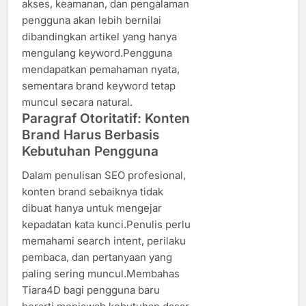
akses, keamanan, dan pengalaman
pengguna akan lebih bernilai
dibandingkan artikel yang hanya
mengulang keyword.Pengguna
mendapatkan pemahaman nyata,
sementara brand keyword tetap
muncul secara natural.
Paragraf Otoritatif: Konten
Brand Harus Berbasis
Kebutuhan Pengguna
Dalam penulisan SEO profesional,
konten brand sebaiknya tidak
dibuat hanya untuk mengejar
kepadatan kata kunci.Penulis perlu
memahami search intent, perilaku
pembaca, dan pertanyaan yang
paling sering muncul.Membahas
Tiara4D bagi pengguna baru