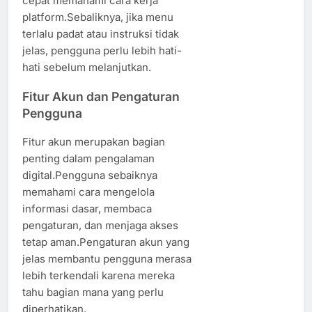
cepat memahami cara kerja
platform.Sebaliknya, jika menu
terlalu padat atau instruksi tidak
jelas, pengguna perlu lebih hati-
hati sebelum melanjutkan.
Fitur Akun dan Pengaturan
Pengguna
Fitur akun merupakan bagian
penting dalam pengalaman
digital.Pengguna sebaiknya
memahami cara mengelola
informasi dasar, membaca
pengaturan, dan menjaga akses
tetap aman.Pengaturan akun yang
jelas membantu pengguna merasa
lebih terkendali karena mereka
tahu bagian mana yang perlu
diperhatikan.