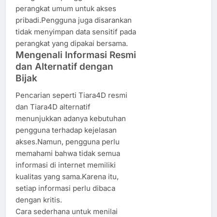
perangkat umum untuk akses
pribadi.Pengguna juga disarankan
tidak menyimpan data sensitif pada
perangkat yang dipakai bersama.
Mengenali Informasi Resmi
dan Alternatif dengan
Bijak
Pencarian seperti Tiara4D resmi
dan Tiara4D alternatif
menunjukkan adanya kebutuhan
pengguna terhadap kejelasan
akses.Namun, pengguna perlu
memahami bahwa tidak semua
informasi di internet memiliki
kualitas yang sama.Karena itu,
setiap informasi perlu dibaca
dengan kritis.
Cara sederhana untuk menilai