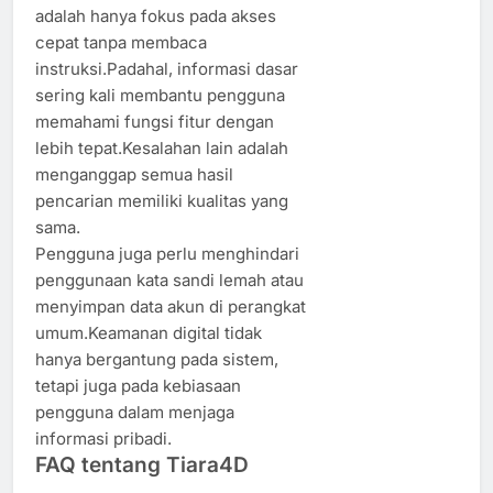
adalah hanya fokus pada akses
cepat tanpa membaca
instruksi.Padahal, informasi dasar
sering kali membantu pengguna
memahami fungsi fitur dengan
lebih tepat.Kesalahan lain adalah
menganggap semua hasil
pencarian memiliki kualitas yang
sama.
Pengguna juga perlu menghindari
penggunaan kata sandi lemah atau
menyimpan data akun di perangkat
umum.Keamanan digital tidak
hanya bergantung pada sistem,
tetapi juga pada kebiasaan
pengguna dalam menjaga
informasi pribadi.
FAQ tentang Tiara4D