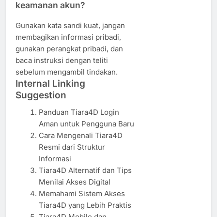
keamanan akun?
Gunakan kata sandi kuat, jangan
membagikan informasi pribadi,
gunakan perangkat pribadi, dan
baca instruksi dengan teliti
sebelum mengambil tindakan.
Internal Linking
Suggestion
Panduan Tiara4D Login
Aman untuk Pengguna Baru
Cara Mengenali Tiara4D
Resmi dari Struktur
Informasi
Tiara4D Alternatif dan Tips
Menilai Akses Digital
Memahami Sistem Akses
Tiara4D yang Lebih Praktis
Tiara4D Mobile dan