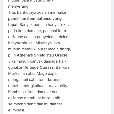
mudah bagi musuh untuk
menyerang.
Tips berikutnya adalah memahami
pemilihan item defense yang
tepat
. Banyak pemain hanya fokus
pada item damage, padahal item
defense adalah penyelamat dalam
banyak situasi. Misalnya, jika
musuh memiliki burst magic tinggi,
pilih
Athena’s Shield
atau
Oracle
.
Jika musuh banyak damage fisik,
gunakan
Antique Cuirass
. Bahkan
Marksman atau Mage dapat
mengambil satu item defense
untuk meningkatkan survivability.
Kombinasi item damage dan
defense membuat hero lebih
seimbang dan tidak mudah ter-
eliminasi.