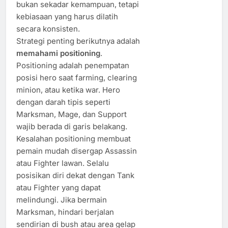
bukan sekadar kemampuan, tetapi
kebiasaan yang harus dilatih
secara konsisten.
Strategi penting berikutnya adalah
memahami positioning
.
Positioning adalah penempatan
posisi hero saat farming, clearing
minion, atau ketika war. Hero
dengan darah tipis seperti
Marksman, Mage, dan Support
wajib berada di garis belakang.
Kesalahan positioning membuat
pemain mudah disergap Assassin
atau Fighter lawan. Selalu
posisikan diri dekat dengan Tank
atau Fighter yang dapat
melindungi. Jika bermain
Marksman, hindari berjalan
sendirian di bush atau area gelap