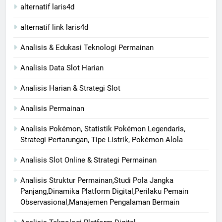
alternatif laris4d
alternatif link laris4d
Analisis & Edukasi Teknologi Permainan
Analisis Data Slot Harian
Analisis Harian & Strategi Slot
Analisis Permainan
Analisis Pokémon, Statistik Pokémon Legendaris,
Strategi Pertarungan, Tipe Listrik, Pokémon Alola
Analisis Slot Online & Strategi Permainan
Analisis Struktur Permainan,Studi Pola Jangka
Panjang,Dinamika Platform Digital,Perilaku Pemain
Observasional,Manajemen Pengalaman Bermain