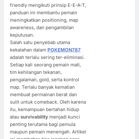
friendly mengikuti prinsip E-E-A-T,
panduan ini membantu pemain
meningkatkan positioning, map
awareness, dan pengambilan
keputusan.
Salah satu penyebab utama
kekalahan dalam
POKEMON787
adalah terlalu sering ter-eliminasi.
Setiap kali seorang pemain mati,
tim kehilangan tekanan,
pengalaman, gold, serta kontrol
map. Terlalu banyak kematian
membuat permainan berat dan
sulit untuk comeback. Oleh karena
itu, kemampuan bertahan hidup
atau
survivability
menjadi kunci
penting terutama bagi pemula
maupun pemain menengah. Artikel