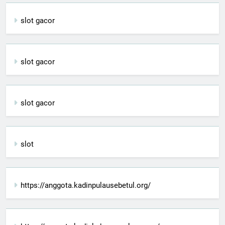
slot gacor
slot gacor
slot gacor
slot
https://anggota.kadinpulausebetul.org/