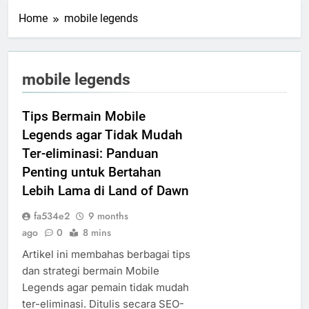
Home
mobile legends
mobile legends
Tips Bermain Mobile
Legends agar Tidak Mudah
Ter-eliminasi: Panduan
Penting untuk Bertahan
Lebih Lama di Land of Dawn
fa534e2
9 months
ago
0
8 mins
Artikel ini membahas berbagai tips
dan strategi bermain Mobile
Legends agar pemain tidak mudah
ter-eliminasi. Ditulis secara SEO-