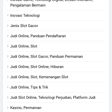
Pengalaman Bermain
Inovasi Teknologi
Jenis Slot Gacor
Judi Online, Panduan Pendaftaran
Judi Online, Slot
Judi Online, Slot Gacor, Panduan Permainan
Judi Online, Slot Online, Hiburan
Judi Online, Slot, Kemenangan Slot
Judi Online, Tips & Trik
Judi Slot Online, Teknologi Perjudian, Platform Judi
Kasino, Permainan