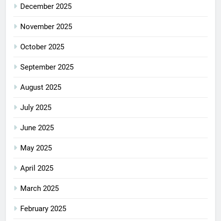
December 2025
November 2025
October 2025
September 2025
August 2025
July 2025
June 2025
May 2025
April 2025
March 2025
February 2025