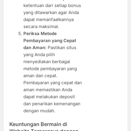
ketentuan dari setiap bonus
yang ditawarkan agar Anda
dapat memanfaatkannya
secara maksimal.
Periksa Metode
Pembayaran yang Cepat
dan Aman:
Pastikan situs
yang Anda pilih
menyediakan berbagai
metode pembayaran yang
aman dan cepat.
Pembayaran yang cepat dan
aman memastikan Anda
dapat melakukan deposit
dan penarikan kemenangan
dengan mudah.
Keuntungan Bermain di