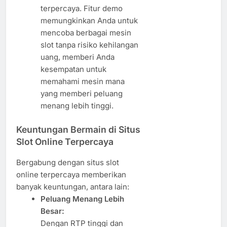
terpercaya. Fitur demo
memungkinkan Anda untuk
mencoba berbagai mesin
slot tanpa risiko kehilangan
uang, memberi Anda
kesempatan untuk
memahami mesin mana
yang memberi peluang
menang lebih tinggi.
Keuntungan Bermain di Situs
Slot Online Terpercaya
Bergabung dengan situs slot
online terpercaya memberikan
banyak keuntungan, antara lain:
Peluang Menang Lebih
Besar:
Dengan RTP tinggi dan