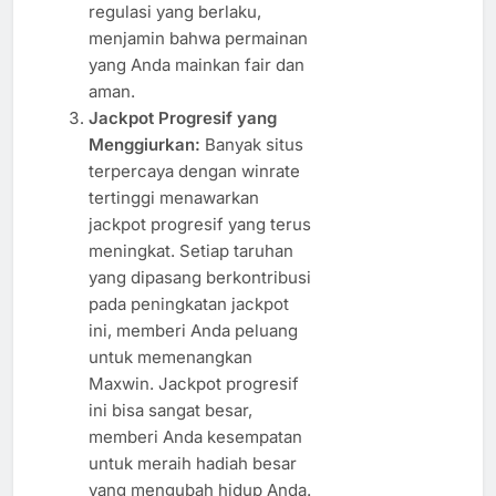
regulasi yang berlaku,
menjamin bahwa permainan
yang Anda mainkan fair dan
aman.
Jackpot Progresif yang
Menggiurkan:
Banyak situs
terpercaya dengan winrate
tertinggi menawarkan
jackpot progresif yang terus
meningkat. Setiap taruhan
yang dipasang berkontribusi
pada peningkatan jackpot
ini, memberi Anda peluang
untuk memenangkan
Maxwin. Jackpot progresif
ini bisa sangat besar,
memberi Anda kesempatan
untuk meraih hadiah besar
yang mengubah hidup Anda.