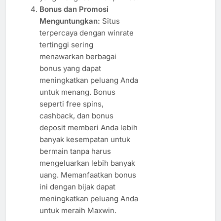
Bonus dan Promosi
Menguntungkan:
Situs
terpercaya dengan winrate
tertinggi sering
menawarkan berbagai
bonus yang dapat
meningkatkan peluang Anda
untuk menang. Bonus
seperti free spins,
cashback, dan bonus
deposit memberi Anda lebih
banyak kesempatan untuk
bermain tanpa harus
mengeluarkan lebih banyak
uang. Memanfaatkan bonus
ini dengan bijak dapat
meningkatkan peluang Anda
untuk meraih Maxwin.