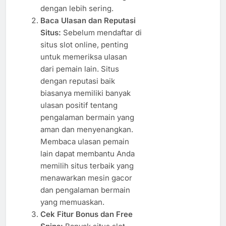
dengan lebih sering.
Baca Ulasan dan Reputasi
Situs:
Sebelum mendaftar di
situs slot online, penting
untuk memeriksa ulasan
dari pemain lain. Situs
dengan reputasi baik
biasanya memiliki banyak
ulasan positif tentang
pengalaman bermain yang
aman dan menyenangkan.
Membaca ulasan pemain
lain dapat membantu Anda
memilih situs terbaik yang
menawarkan mesin gacor
dan pengalaman bermain
yang memuaskan.
Cek Fitur Bonus dan Free