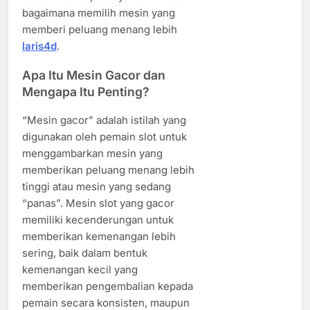
bagaimana memilih mesin yang
memberi peluang menang lebih
laris4d
.
Apa Itu Mesin Gacor dan
Mengapa Itu Penting?
“Mesin gacor” adalah istilah yang
digunakan oleh pemain slot untuk
menggambarkan mesin yang
memberikan peluang menang lebih
tinggi atau mesin yang sedang
“panas”. Mesin slot yang gacor
memiliki kecenderungan untuk
memberikan kemenangan lebih
sering, baik dalam bentuk
kemenangan kecil yang
memberikan pengembalian kepada
pemain secara konsisten, maupun