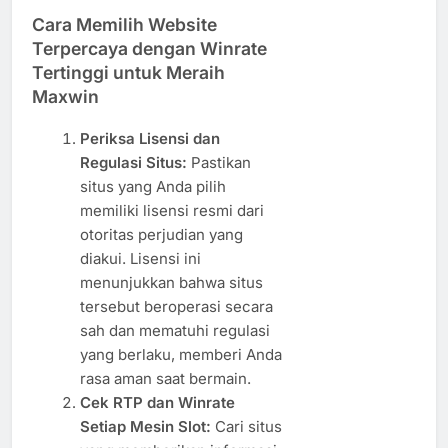
Cara Memilih Website
Terpercaya dengan Winrate
Tertinggi untuk Meraih
Maxwin
Periksa Lisensi dan
Regulasi Situs:
Pastikan
situs yang Anda pilih
memiliki lisensi resmi dari
otoritas perjudian yang
diakui. Lisensi ini
menunjukkan bahwa situs
tersebut beroperasi secara
sah dan mematuhi regulasi
yang berlaku, memberi Anda
rasa aman saat bermain.
Cek RTP dan Winrate
Setiap Mesin Slot:
Cari situs