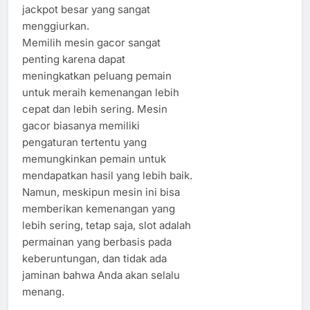
jackpot besar yang sangat
menggiurkan.
Memilih mesin gacor sangat
penting karena dapat
meningkatkan peluang pemain
untuk meraih kemenangan lebih
cepat dan lebih sering. Mesin
gacor biasanya memiliki
pengaturan tertentu yang
memungkinkan pemain untuk
mendapatkan hasil yang lebih baik.
Namun, meskipun mesin ini bisa
memberikan kemenangan yang
lebih sering, tetap saja, slot adalah
permainan yang berbasis pada
keberuntungan, dan tidak ada
jaminan bahwa Anda akan selalu
menang.