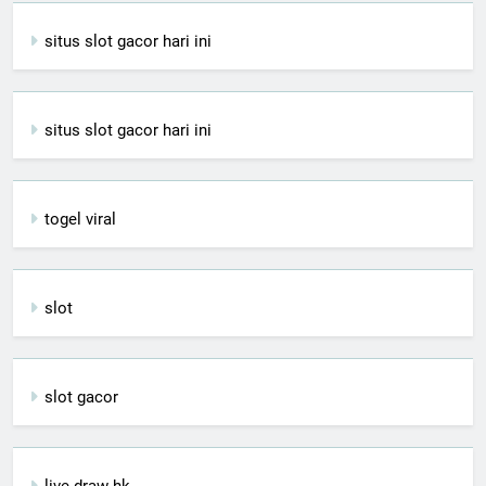
situs slot gacor hari ini
situs slot gacor hari ini
togel viral
slot
slot gacor