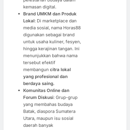
kemasan digital.
Brand UMKM dan Produk
Lokal
: Di marketplace dan
media sosial, nama Horas88
digunakan sebagai brand
untuk usaha kuliner, fesyen,
hingga kerajinan tangan. Ini
menunjukkan bahwa nama
tersebut efektif
membangun
citra lokal
yang profesional dan
berdaya saing.
Komunitas Online dan
Forum Diskusi
: Grup-grup
yang membahas budaya
Batak, diaspora Sumatera
Utara, maupun isu sosial
daerah banyak