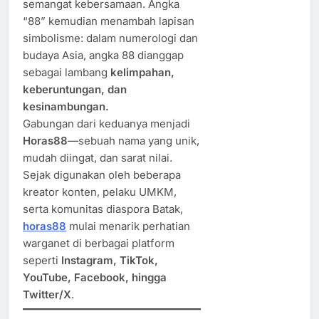
semangat kebersamaan. Angka
“88” kemudian menambah lapisan
simbolisme: dalam numerologi dan
budaya Asia, angka 88 dianggap
sebagai lambang
kelimpahan,
keberuntungan, dan
kesinambungan.
Gabungan dari keduanya menjadi
Horas88
—sebuah nama yang unik,
mudah diingat, dan sarat nilai.
Sejak digunakan oleh beberapa
kreator konten, pelaku UMKM,
serta komunitas diaspora Batak,
horas88
mulai menarik perhatian
warganet di berbagai platform
seperti
Instagram, TikTok,
YouTube, Facebook, hingga
Twitter/X
.