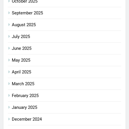
October 2025
September 2025
August 2025
July 2025
June 2025
May 2025
April 2025
March 2025
February 2025
January 2025
December 2024