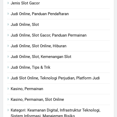
Jenis Slot Gacor
Judi Online, Panduan Pendaftaran
Judi Online, Slot
Judi Online, Slot Gacor, Panduan Permainan
Judi Online, Slot Online, Hiburan
Judi Online, Slot, Kemenangan Slot
Judi Online, Tips & Trik
Judi Slot Online, Teknologi Perjudian, Platform Judi
Kasino, Permainan
Kasino, Permainan, Slot Online
Kategori: Keamanan Digital, Infrastruktur Teknologi,
Sistem Informasi, Manajemen Risiko