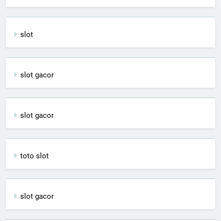
slot
slot gacor
slot gacor
toto slot
slot gacor