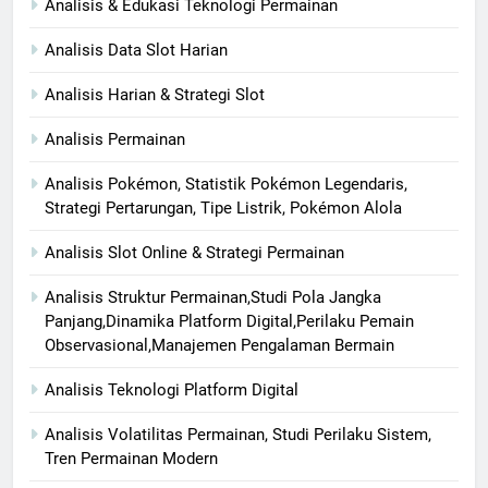
Analisis & Edukasi Teknologi Permainan
Analisis Data Slot Harian
Analisis Harian & Strategi Slot
Analisis Permainan
Analisis Pokémon, Statistik Pokémon Legendaris,
Strategi Pertarungan, Tipe Listrik, Pokémon Alola
Analisis Slot Online & Strategi Permainan
Analisis Struktur Permainan,Studi Pola Jangka
Panjang,Dinamika Platform Digital,Perilaku Pemain
Observasional,Manajemen Pengalaman Bermain
Analisis Teknologi Platform Digital
Analisis Volatilitas Permainan, Studi Perilaku Sistem,
Tren Permainan Modern