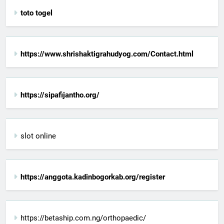
toto togel
https://www.shrishaktigrahudyog.com/Contact.html
https://sipafijantho.org/
slot online
https://anggota.kadinbogorkab.org/register
https://betaship.com.ng/orthopaedic/