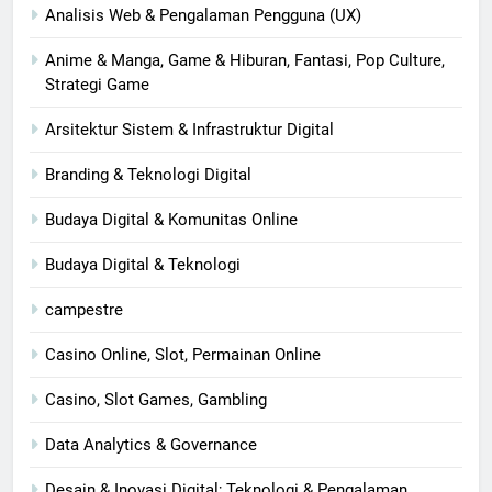
Analisis Web & Pengalaman Pengguna (UX)
Anime & Manga, Game & Hiburan, Fantasi, Pop Culture,
Strategi Game
Arsitektur Sistem & Infrastruktur Digital
Branding & Teknologi Digital
Budaya Digital & Komunitas Online
Budaya Digital & Teknologi
campestre
Casino Online, Slot, Permainan Online
Casino, Slot Games, Gambling
Data Analytics & Governance
Desain & Inovasi Digital; Teknologi & Pengalaman