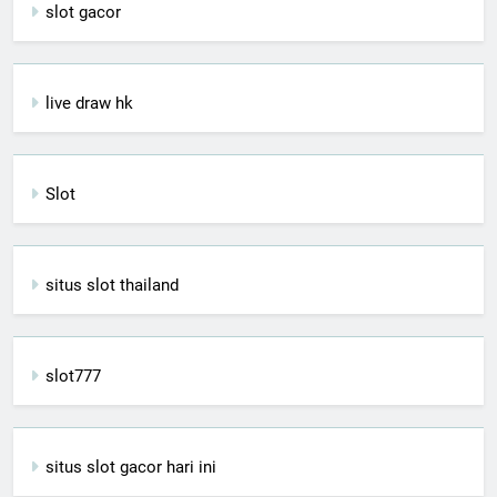
slot gacor
live draw hk
Slot
situs slot thailand
slot777
situs slot gacor hari ini