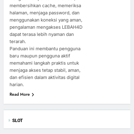
membersihkan cache, memeriksa
halaman, menjaga password, dan
menggunakan koneksi yang aman,
pengalaman mengakses LEBAH4D
dapat terasa lebih nyaman dan
terarah.
Panduan ini membantu pengguna
baru maupun pengguna aktif
memahami langkah praktis untuk
menjaga akses tetap stabil, aman,
dan efisien dalam aktivitas digital
harian.
Read More
SLOT