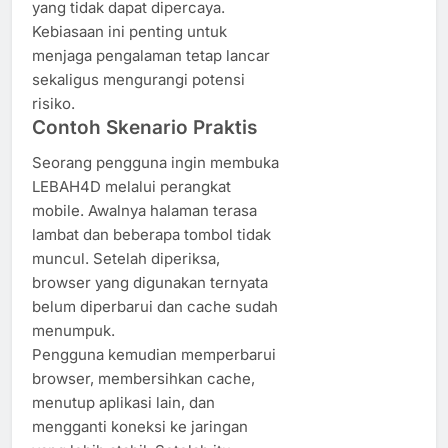
yang tidak dapat dipercaya.
Kebiasaan ini penting untuk
menjaga pengalaman tetap lancar
sekaligus mengurangi potensi
risiko.
Contoh Skenario Praktis
Seorang pengguna ingin membuka
LEBAH4D melalui perangkat
mobile. Awalnya halaman terasa
lambat dan beberapa tombol tidak
muncul. Setelah diperiksa,
browser yang digunakan ternyata
belum diperbarui dan cache sudah
menumpuk.
Pengguna kemudian memperbarui
browser, membersihkan cache,
menutup aplikasi lain, dan
mengganti koneksi ke jaringan