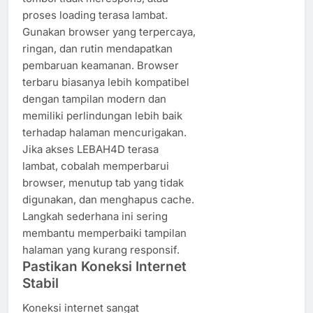
proses loading terasa lambat.
Gunakan browser yang terpercaya,
ringan, dan rutin mendapatkan
pembaruan keamanan. Browser
terbaru biasanya lebih kompatibel
dengan tampilan modern dan
memiliki perlindungan lebih baik
terhadap halaman mencurigakan.
Jika akses LEBAH4D terasa
lambat, cobalah memperbarui
browser, menutup tab yang tidak
digunakan, dan menghapus cache.
Langkah sederhana ini sering
membantu memperbaiki tampilan
halaman yang kurang responsif.
Pastikan Koneksi Internet
Stabil
Koneksi internet sangat