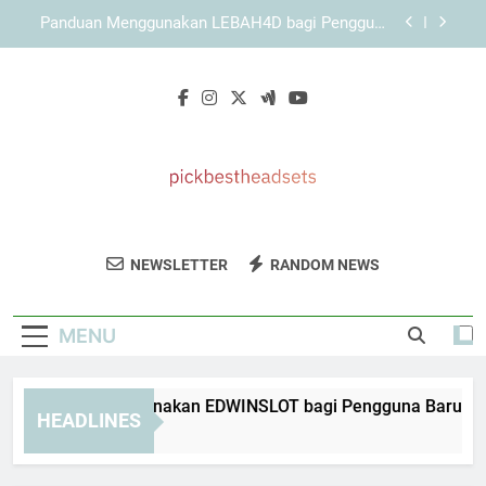
Skip
Panduan Menjelajahi Fitur EDWINSLOT bagi
to
Pengguna Baru
content
Panduan Menjelajahi Fitur LEBAH4D bagi
Pengguna Baru
Panduan Menggunakan EDWINSLOT bagi
Pengguna Baru
Panduan Menggunakan LEBAH4D bagi Pengguna
Baru
Panduan Menjelajahi Fitur EDWINSLOT bagi
Pengguna Baru
Pick Best
Dapatkan Headset Terbaik Dengan
Panduan Menjelajahi Fitur LEBAH4D bagi
NEWSLETTER
RANDOM NEWS
Headsets
Pengguna Baru
Rekomendasi Dari Pick Best Headsets.
Ulasan Dan Panduan Untuk Kualitas Suara
MENU
Terbaik.
anduan Menggunakan EDWINSLOT bagi Pengguna Baru
HEADLINES
Weeks Ago