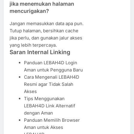
jika menemukan halaman
mencurigakan?
Jangan memasukkan data apa pun.
Tutup halaman, bersihkan cache
jika perlu, dan gunakan jalur akses
yang lebih terpercaya.
Saran Internal Linking
Panduan LEBAH4D Login
Aman untuk Pengguna Baru
Cara Mengenali LEBAH4D
Resmi agar Tidak Salah
Akses
Tips Menggunakan
LEBAH4D Link Alternatif
dengan Aman
Panduan Memilih Browser
Aman untuk Akses