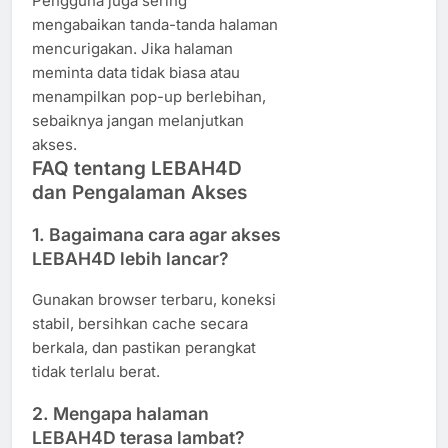
Pengguna juga sering
mengabaikan tanda-tanda halaman
mencurigakan. Jika halaman
meminta data tidak biasa atau
menampilkan pop-up berlebihan,
sebaiknya jangan melanjutkan
akses.
FAQ tentang LEBAH4D
dan Pengalaman Akses
1. Bagaimana cara agar akses
LEBAH4D lebih lancar?
Gunakan browser terbaru, koneksi
stabil, bersihkan cache secara
berkala, dan pastikan perangkat
tidak terlalu berat.
2. Mengapa halaman
LEBAH4D terasa lambat?