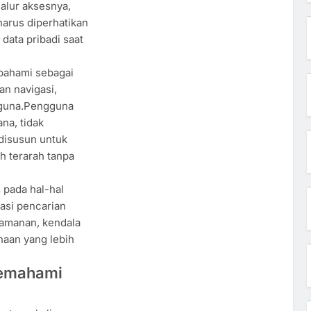
lur aksesnya,
harus diperhatikan
data pribadi saat
ipahami sebagai
an navigasi,
gguna.Pengguna
na, tidak
 disusun untuk
ih terarah tanpa
 pada hal-hal
iasi pencarian
eamanan, kendala
aan yang lebih
Memahami