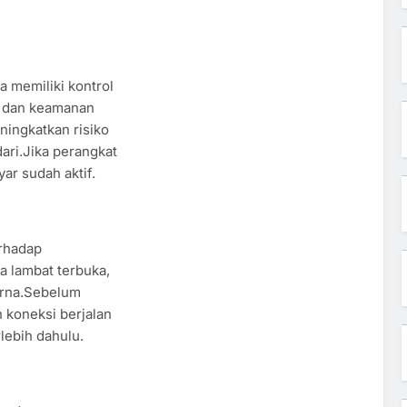
a memiliki kontrol
, dan keamanan
ingkatkan risiko
dari.Jika perangkat
yar sudah aktif.
erhadap
a lambat terbuka,
urna.Sebelum
koneksi berjalan
ebih dahulu.