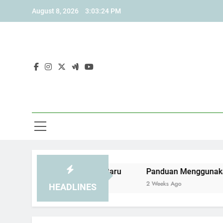
Skip
August 8, 2026
3:03:25 PM
to
content
Pic
Dapatkan 
 bagi Pengguna Baru
Panduan Menggunakan LEBAH4D 
2 Weeks Ago
HEADLINES