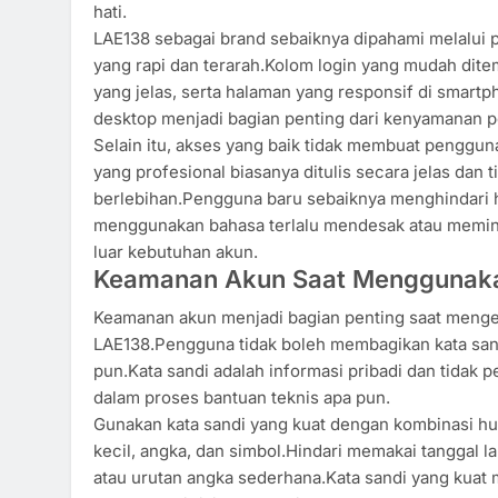
hati.
LAE138 sebagai brand sebaiknya dipahami melalui
yang rapi dan terarah.Kolom login yang mudah dite
yang jelas, serta halaman yang responsif di smar
desktop menjadi bagian penting dari kenyamanan 
Selain itu, akses yang baik tidak membuat pengguna
yang profesional biasanya ditulis secara jelas dan t
berlebihan.Pengguna baru sebaiknya menghindari
menggunakan bahasa terlalu mendesak atau memint
luar kebutuhan akun.
Keamanan Akun Saat Menggunak
Keamanan akun menjadi bagian penting saat menge
LAE138.Pengguna tidak boleh membagikan kata san
pun.Kata sandi adalah informasi pribadi dan tidak p
dalam proses bantuan teknis apa pun.
Gunakan kata sandi yang kuat dengan kombinasi hur
kecil, angka, dan simbol.Hindari memakai tanggal la
atau urutan angka sederhana.Kata sandi yang kua