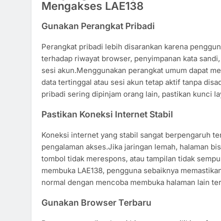
Mengakses LAE138
Gunakan Perangkat Pribadi
Perangkat pribadi lebih disarankan karena penggun
terhadap riwayat browser, penyimpanan kata sandi
sesi akun.Menggunakan perangkat umum dapat men
data tertinggal atau sesi akun tetap aktif tanpa disa
pribadi sering dipinjam orang lain, pastikan kunci la
Pastikan Koneksi Internet Stabil
Koneksi internet yang stabil sangat berpengaruh t
pengalaman akses.Jika jaringan lemah, halaman bis
tombol tidak merespons, atau tampilan tidak semp
membuka LAE138, pengguna sebaiknya memastikan 
normal dengan mencoba membuka halaman lain terl
Gunakan Browser Terbaru