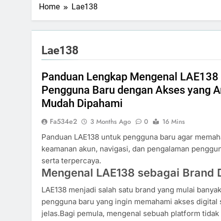
Home
Lae138
Lae138
Panduan Lengkap Mengenal LAE138 
Pengguna Baru dengan Akses yang 
Mudah Dipahami
Fa534e2
3 Months Ago
0
16 Mins
Panduan LAE138 untuk pengguna baru agar memah
keamanan akun, navigasi, dan pengalaman penggun
serta terpercaya.
Mengenal LAE138 sebagai Brand D
LAE138 menjadi salah satu brand yang mulai banyak 
pengguna baru yang ingin memahami akses digital 
jelas.Bagi pemula, mengenal sebuah platform tidak