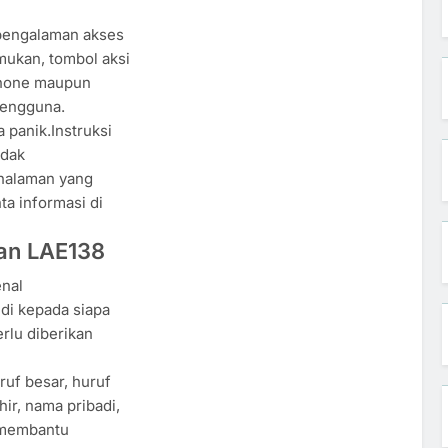
 pengalaman akses
mukan, tombol aksi
tphone maupun
pengguna.
 panik.Instruksi
idak
 halaman yang
a informasi di
an LAE138
nal
di kepada siapa
erlu diberikan
uf besar, huruf
hir, nama pribadi,
t membantu