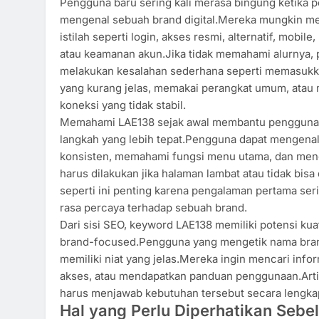
Pengguna baru sering kali merasa bingung ketika p
mengenal sebuah brand digital.Mereka mungkin 
istilah seperti login, akses resmi, alternatif, mobile
atau keamanan akun.Jika tidak memahami alurnya,
melakukan kesalahan sederhana seperti memasukka
yang kurang jelas, memakai perangkat umum, atau
koneksi yang tidak stabil.
Memahami LAE138 sejak awal membantu pengguna
langkah yang lebih tepat.Pengguna dapat mengenal
konsisten, memahami fungsi menu utama, dan men
harus dilakukan jika halaman lambat atau tidak bis
seperti ini penting karena pengalaman pertama se
rasa percaya terhadap sebuah brand.
Dari sisi SEO, keyword LAE138 memiliki potensi kua
brand-focused.Pengguna yang mengetik nama bra
memiliki niat yang jelas.Mereka ingin mencari inf
akses, atau mendapatkan panduan penggunaan.Arti
harus menjawab kebutuhan tersebut secara lengkap
Hal yang Perlu Diperhatikan Sebe