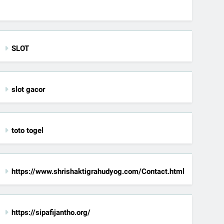
SLOT
slot gacor
toto togel
https://www.shrishaktigrahudyog.com/Contact.html
https://sipafijantho.org/