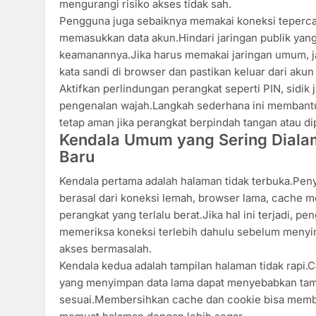
mengurangi risiko akses tidak sah.
Pengguna juga sebaiknya memakai koneksi teperca
memasukkan data akun.Hindari jaringan publik yang 
keamanannya.Jika harus memakai jaringan umum,
kata sandi di browser dan pastikan keluar dari akun 
Aktifkan perlindungan perangkat seperti PIN, sidik j
pengenalan wajah.Langkah sederhana ini membant
tetap aman jika perangkat berpindah tangan atau dip
Kendala Umum yang Sering Diala
Baru
Kendala pertama adalah halaman tidak terbuka.Pen
berasal dari koneksi lemah, browser lama, cache 
perangkat yang terlalu berat.Jika hal ini terjadi, p
memeriksa koneksi terlebih dahulu sebelum meny
akses bermasalah.
Kendala kedua adalah tampilan halaman tidak rapi
yang menyimpan data lama dapat menyebabkan tamp
sesuai.Membersihkan cache dan cookie bisa mem