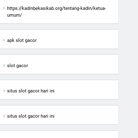
https://kadinbekasikab.org/tentang-kadin/ketua-
umum/
apk slot gacor
slot gacor
situs slot gacor hari ini
situs slot gacor hari ini