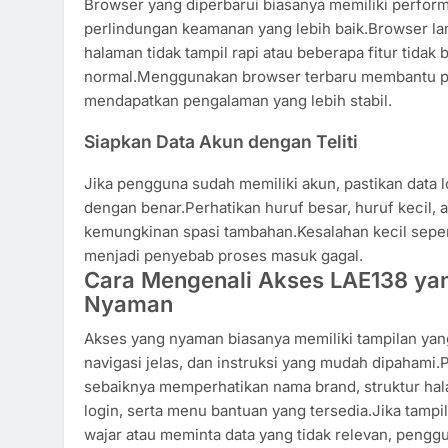
Browser yang diperbarui biasanya memiliki perfor
perlindungan keamanan yang lebih baik.Browser l
halaman tidak tampil rapi atau beberapa fitur tidak 
normal.Menggunakan browser terbaru membantu 
mendapatkan pengalaman yang lebih stabil.
Siapkan Data Akun dengan Teliti
Jika pengguna sudah memiliki akun, pastikan data 
dengan benar.Perhatikan huruf besar, huruf kecil, 
kemungkinan spasi tambahan.Kesalahan kecil sepert
menjadi penyebab proses masuk gagal.
Cara Mengenali Akses LAE138 ya
Nyaman
Akses yang nyaman biasanya memiliki tampilan yan
navigasi jelas, dan instruksi yang mudah dipahami
sebaiknya memperhatikan nama brand, struktur hal
login, serta menu bantuan yang tersedia.Jika tampil
wajar atau meminta data yang tidak relevan, penggu