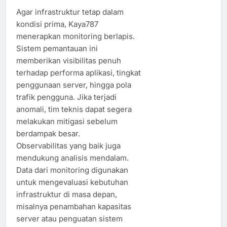
Agar infrastruktur tetap dalam
kondisi prima, Kaya787
menerapkan monitoring berlapis.
Sistem pemantauan ini
memberikan visibilitas penuh
terhadap performa aplikasi, tingkat
penggunaan server, hingga pola
trafik pengguna. Jika terjadi
anomali, tim teknis dapat segera
melakukan mitigasi sebelum
berdampak besar.
Observabilitas yang baik juga
mendukung analisis mendalam.
Data dari monitoring digunakan
untuk mengevaluasi kebutuhan
infrastruktur di masa depan,
misalnya penambahan kapasitas
server atau penguatan sistem