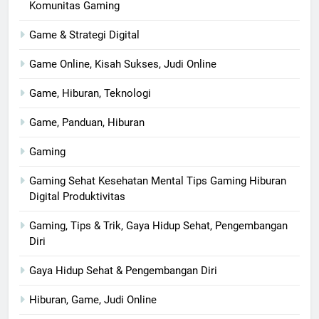
Komunitas Gaming
Game & Strategi Digital
Game Online, Kisah Sukses, Judi Online
Game, Hiburan, Teknologi
Game, Panduan, Hiburan
Gaming
Gaming Sehat Kesehatan Mental Tips Gaming Hiburan
Digital Produktivitas
Gaming, Tips & Trik, Gaya Hidup Sehat, Pengembangan
Diri
Gaya Hidup Sehat & Pengembangan Diri
Hiburan, Game, Judi Online