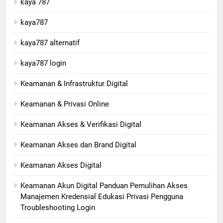
kaya 787
kaya787
kaya787 alternatif
kaya787 login
Keamanan & Infrastruktur Digital
Keamanan & Privasi Online
Keamanan Akses & Verifikasi Digital
Keamanan Akses dan Brand Digital
Keamanan Akses Digital
Keamanan Akun Digital Panduan Pemulihan Akses
Manajemen Kredensial Edukasi Privasi Pengguna
Troubleshooting Login