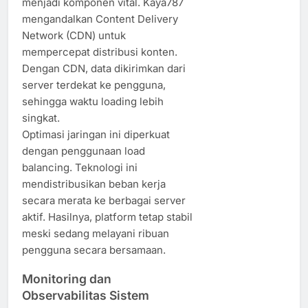
menjadi komponen vital. Kaya787
mengandalkan Content Delivery
Network (CDN) untuk
mempercepat distribusi konten.
Dengan CDN, data dikirimkan dari
server terdekat ke pengguna,
sehingga waktu loading lebih
singkat.
Optimasi jaringan ini diperkuat
dengan penggunaan load
balancing. Teknologi ini
mendistribusikan beban kerja
secara merata ke berbagai server
aktif. Hasilnya, platform tetap stabil
meski sedang melayani ribuan
pengguna secara bersamaan.
Monitoring dan
Observabilitas Sistem