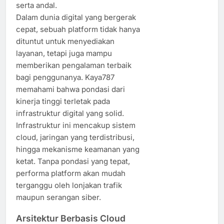
serta andal.
Dalam dunia digital yang bergerak
cepat, sebuah platform tidak hanya
dituntut untuk menyediakan
layanan, tetapi juga mampu
memberikan pengalaman terbaik
bagi penggunanya. Kaya787
memahami bahwa pondasi dari
kinerja tinggi terletak pada
infrastruktur digital yang solid.
Infrastruktur ini mencakup sistem
cloud, jaringan yang terdistribusi,
hingga mekanisme keamanan yang
ketat. Tanpa pondasi yang tepat,
performa platform akan mudah
terganggu oleh lonjakan trafik
maupun serangan siber.
Arsitektur Berbasis Cloud