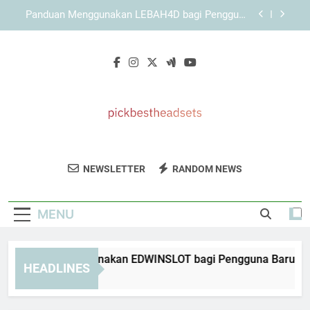
Skip
Panduan Menjelajahi Fitur EDWINSLOT bagi
to
Pengguna Baru
content
Panduan Menjelajahi Fitur LEBAH4D bagi
Pengguna Baru
Panduan Menggunakan EDWINSLOT bagi
Pengguna Baru
Panduan Menggunakan LEBAH4D bagi Pengguna
Baru
Panduan Menjelajahi Fitur EDWINSLOT bagi
Pengguna Baru
Pick Best
Dapatkan Headset Terbaik Dengan
Panduan Menjelajahi Fitur LEBAH4D bagi
NEWSLETTER
RANDOM NEWS
Headsets
Pengguna Baru
Rekomendasi Dari Pick Best Headsets.
Ulasan Dan Panduan Untuk Kualitas Suara
MENU
Terbaik.
anduan Menggunakan EDWINSLOT bagi Pengguna Baru
HEADLINES
Weeks Ago