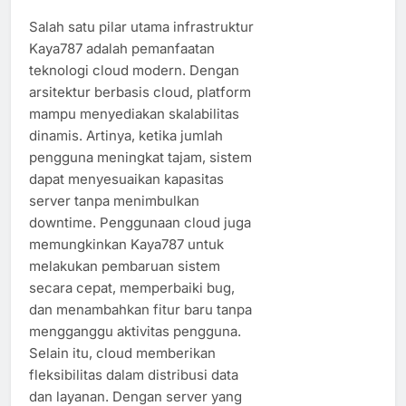
Salah satu pilar utama infrastruktur
Kaya787 adalah pemanfaatan
teknologi cloud modern. Dengan
arsitektur berbasis cloud, platform
mampu menyediakan skalabilitas
dinamis. Artinya, ketika jumlah
pengguna meningkat tajam, sistem
dapat menyesuaikan kapasitas
server tanpa menimbulkan
downtime. Penggunaan cloud juga
memungkinkan Kaya787 untuk
melakukan pembaruan sistem
secara cepat, memperbaiki bug,
dan menambahkan fitur baru tanpa
mengganggu aktivitas pengguna.
Selain itu, cloud memberikan
fleksibilitas dalam distribusi data
dan layanan. Dengan server yang