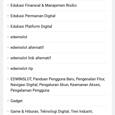
Edukasi Finansial & Manajemen Risiko
Edukasi Permainan Digital
Edukasi Platform Digital
edwinslot
edwinslot alternatif
edwinslot link alternatif
edwinslot rtp
EDWINSLOT, Panduan Pengguna Baru, Pengenalan Fitur,
Navigasi Digital, Pengaturan Akun, Keamanan Akses,
Pengalaman Pengguna
Gadget
Game & Hiburan, Teknologi Digital, Tren Industri,