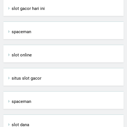
slot gacor hari ini
spaceman
slot online
situs slot gacor
spaceman
slot dana