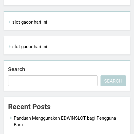
slot gacor hari ini
slot gacor hari ini
Search
SEARCH
Recent Posts
Panduan Menggunakan EDWINSLOT bagi Pengguna
Baru