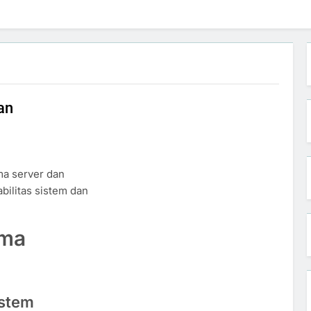
an
ma server dan
bilitas sistem dan
rma
istem