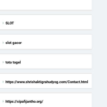
SLOT
slot gacor
toto togel
https://www.shrishaktigrahudyog.com/Contact.html
https://sipafijantho.org/