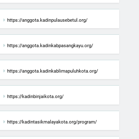
https://anggota.kadinpulausebetul.org/
https://anggota.kadinkabpasangkayu.org/
https://anggota.kadinkablimapuluhkota.org/
https://kadinbinjaikota.org/
https://kadintasikmalayakota.org/program/