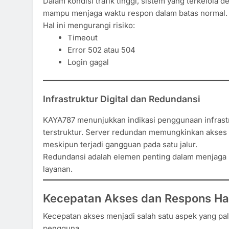
Dalam kondisi trafik tinggi, sistem yang terkelola d
mampu menjaga waktu respon dalam batas normal.
Hal ini mengurangi risiko:
Timeout
Error 502 atau 504
Login gagal
Infrastruktur Digital dan Redundansi
KAYA787 menunjukkan indikasi penggunaan infrastru
terstruktur. Server redundan memungkinkan akses 
meskipun terjadi gangguan pada satu jalur.
Redundansi adalah elemen penting dalam menjaga 
layanan.
Kecepatan Akses dan Respons H
Kecepatan akses menjadi salah satu aspek yang pal
pengguna.