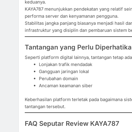
keduanya.
KAYA787 menunjukkan pendekatan yang relatif sei
performa server dan kenyamanan pengguna.
Stabilitas jangka panjang biasanya menjadi hasil d
infrastruktur yang disiplin dan pembaruan sistem b
Tantangan yang Perlu Diperhatik
Seperti platform digital lainnya, tantangan tetap ada
Lonjakan trafik mendadak
Gangguan jaringan lokal
Perubahan domain
Ancaman keamanan siber
Keberhasilan platform terletak pada bagaimana si
tantangan tersebut.
FAQ Seputar Review KAYA787