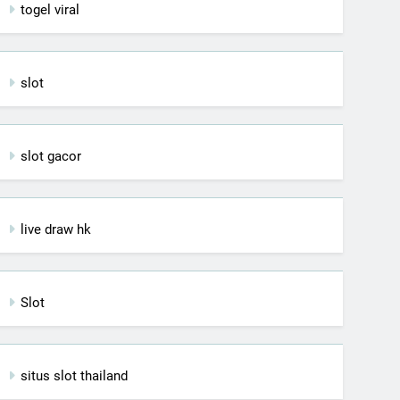
togel viral
slot
slot gacor
live draw hk
Slot
situs slot thailand