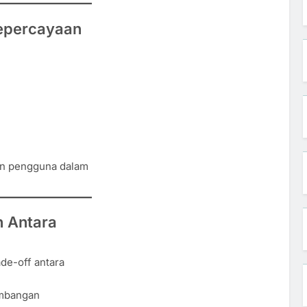
Kepercayaan
n pengguna dalam
n Antara
rade-off antara
imbangan