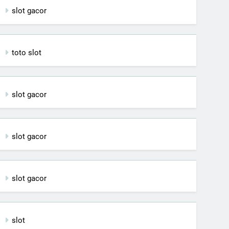
slot gacor
toto slot
slot gacor
slot gacor
slot gacor
slot