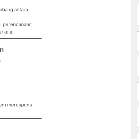
mbang antara
ari perencanaan
erkala.
an
:
stem merespons