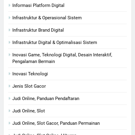
Informasi Platform Digital
Infrastruktur & Operasional Sistem
Infrastruktur Brand Digital
Infrastruktur Digital & Optimalisasi Sistem
Inovasi Game, Teknologi Digital, Desain Interaktif,
Pengalaman Bermain
Inovasi Teknologi
Jenis Slot Gacor
Judi Online, Panduan Pendaftaran
Judi Online, Slot
Judi Online, Slot Gacor, Panduan Permainan