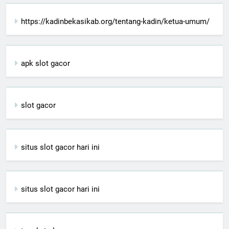
https://kadinbekasikab.org/tentang-kadin/ketua-umum/
apk slot gacor
slot gacor
situs slot gacor hari ini
situs slot gacor hari ini