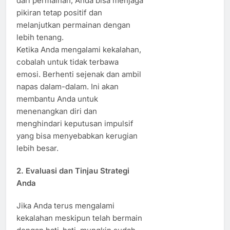
dari permainan, Anda bisa menjaga
pikiran tetap positif dan
melanjutkan permainan dengan
lebih tenang.
Ketika Anda mengalami kekalahan,
cobalah untuk tidak terbawa
emosi. Berhenti sejenak dan ambil
napas dalam-dalam. Ini akan
membantu Anda untuk
menenangkan diri dan
menghindari keputusan impulsif
yang bisa menyebabkan kerugian
lebih besar.
2.
Evaluasi dan Tinjau Strategi
Anda
Jika Anda terus mengalami
kekalahan meskipun telah bermain