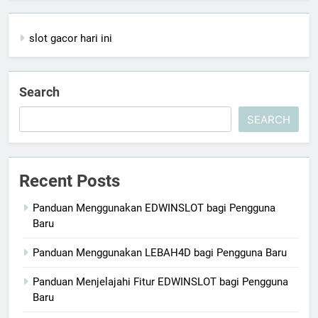
slot gacor hari ini
Search
SEARCH
Recent Posts
Panduan Menggunakan EDWINSLOT bagi Pengguna
Baru
Panduan Menggunakan LEBAH4D bagi Pengguna Baru
Panduan Menjelajahi Fitur EDWINSLOT bagi Pengguna
Baru