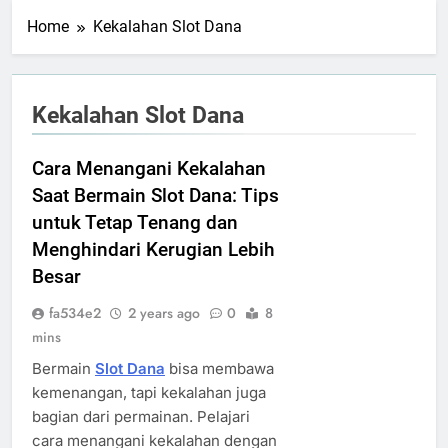
Home
Kekalahan Slot Dana
Kekalahan Slot Dana
Cara Menangani Kekalahan
Saat Bermain Slot Dana: Tips
untuk Tetap Tenang dan
Menghindari Kerugian Lebih
Besar
fa534e2
2 years ago
0
8
mins
Bermain
Slot Dana
bisa membawa
kemenangan, tapi kekalahan juga
bagian dari permainan. Pelajari
cara menangani kekalahan dengan