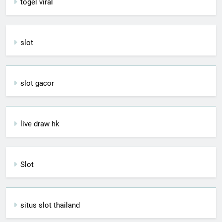
togel viral
slot
slot gacor
live draw hk
Slot
situs slot thailand