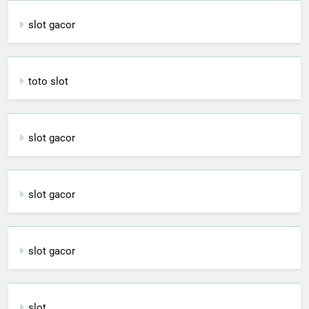
slot gacor
toto slot
slot gacor
slot gacor
slot gacor
slot