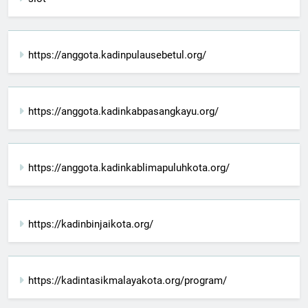
https://anggota.kadinpulausebetul.org/
https://anggota.kadinkabpasangkayu.org/
https://anggota.kadinkablimapuluhkota.org/
https://kadinbinjaikota.org/
https://kadintasikmalayakota.org/program/