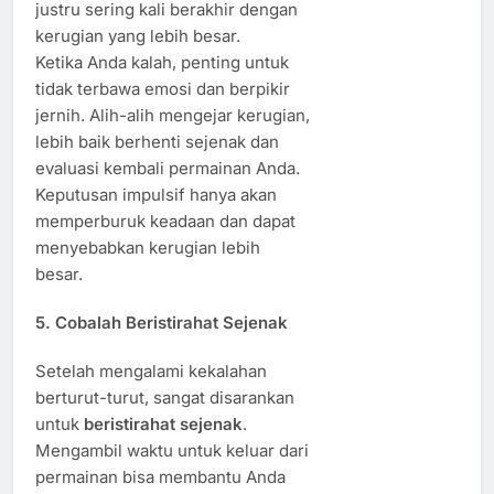
justru sering kali berakhir dengan
kerugian yang lebih besar.
Ketika Anda kalah, penting untuk
tidak terbawa emosi dan berpikir
jernih. Alih-alih mengejar kerugian,
lebih baik berhenti sejenak dan
evaluasi kembali permainan Anda.
Keputusan impulsif hanya akan
memperburuk keadaan dan dapat
menyebabkan kerugian lebih
besar.
5.
Cobalah Beristirahat Sejenak
Setelah mengalami kekalahan
berturut-turut, sangat disarankan
untuk
beristirahat sejenak
.
Mengambil waktu untuk keluar dari
permainan bisa membantu Anda