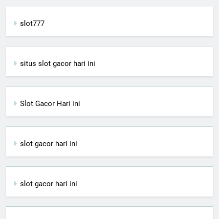
slot777
situs slot gacor hari ini
Slot Gacor Hari ini
slot gacor hari ini
slot gacor hari ini