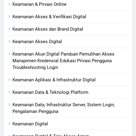
Keamanan & Privasi Online
Keamanan Akses & Verifikasi Digital
Keamanan Akses dan Brand Digital
Keamanan Akses Digital
Keamanan Akun Digital Panduan Pemulihan Akses
Manajemen Kredensial Edukasi Privasi Pengguna
Troubleshooting Login
Keamanan Aplikasi & Infrastruktur Digital
Keamanan Data & Teknologi Platform
Keamanan Data, Infrastruktur Server, Sistem Login,
Pengalaman Pengguna
Keamanan Digital