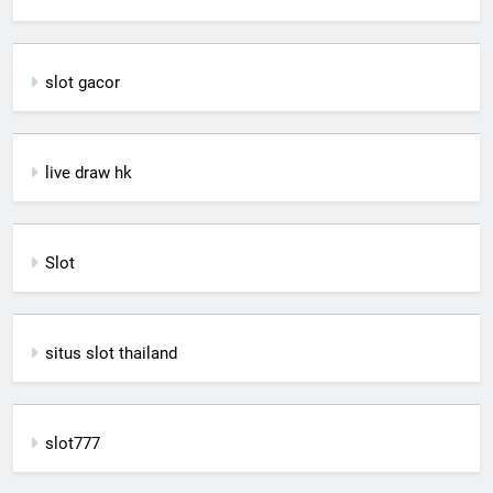
slot gacor
live draw hk
Slot
situs slot thailand
slot777