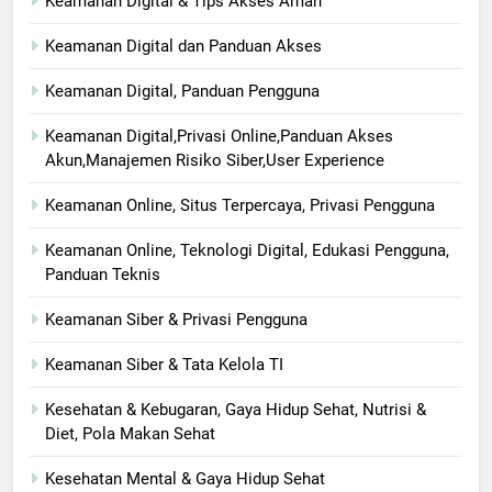
Keamanan Digital & Tips Akses Aman
Keamanan Digital dan Panduan Akses
Keamanan Digital, Panduan Pengguna
Keamanan Digital,Privasi Online,Panduan Akses
Akun,Manajemen Risiko Siber,User Experience
Keamanan Online, Situs Terpercaya, Privasi Pengguna
Keamanan Online, Teknologi Digital, Edukasi Pengguna,
Panduan Teknis
Keamanan Siber & Privasi Pengguna
Keamanan Siber & Tata Kelola TI
Kesehatan & Kebugaran, Gaya Hidup Sehat, Nutrisi &
Diet, Pola Makan Sehat
Kesehatan Mental & Gaya Hidup Sehat