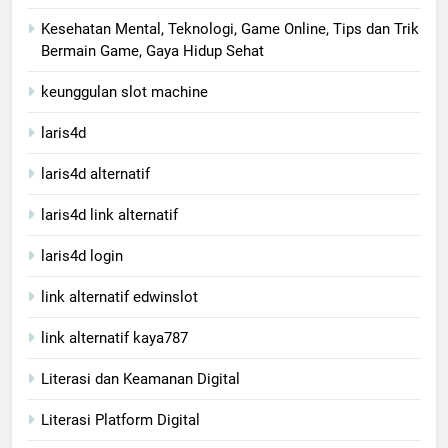
Kesehatan Mental, Teknologi, Game Online, Tips dan Trik
Bermain Game, Gaya Hidup Sehat
keunggulan slot machine
laris4d
laris4d alternatif
laris4d link alternatif
laris4d login
link alternatif edwinslot
link alternatif kaya787
Literasi dan Keamanan Digital
Literasi Platform Digital