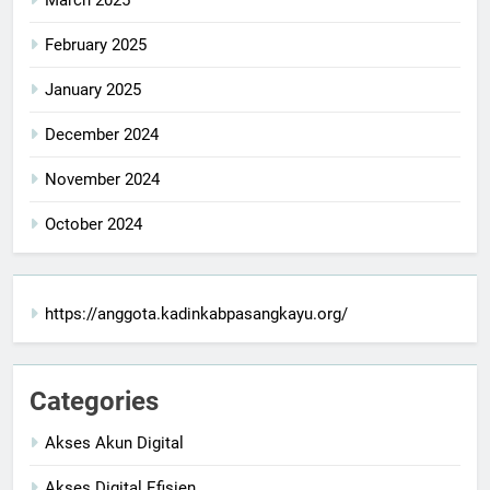
March 2025
February 2025
January 2025
December 2024
November 2024
October 2024
https://anggota.kadinkabpasangkayu.org/
Categories
Akses Akun Digital
Akses Digital Efisien