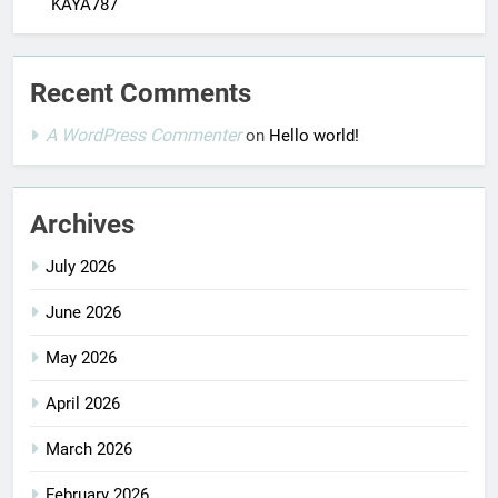
KAYA787
Recent Comments
A WordPress Commenter
on
Hello world!
Archives
July 2026
June 2026
May 2026
April 2026
March 2026
February 2026