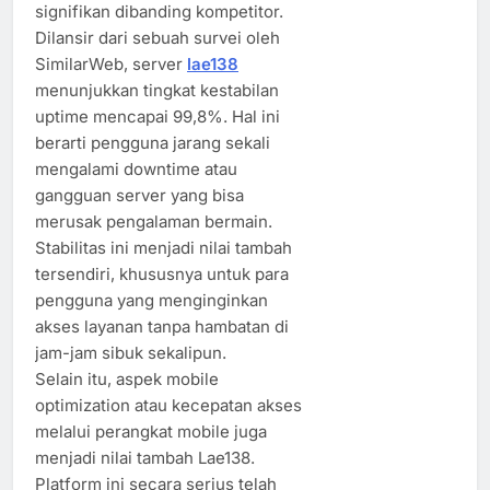
signifikan dibanding kompetitor.
Dilansir dari sebuah survei oleh
SimilarWeb, server
lae138
menunjukkan tingkat kestabilan
uptime mencapai 99,8%. Hal ini
berarti pengguna jarang sekali
mengalami downtime atau
gangguan server yang bisa
merusak pengalaman bermain.
Stabilitas ini menjadi nilai tambah
tersendiri, khususnya untuk para
pengguna yang menginginkan
akses layanan tanpa hambatan di
jam-jam sibuk sekalipun.
Selain itu, aspek mobile
optimization atau kecepatan akses
melalui perangkat mobile juga
menjadi nilai tambah Lae138.
Platform ini secara serius telah