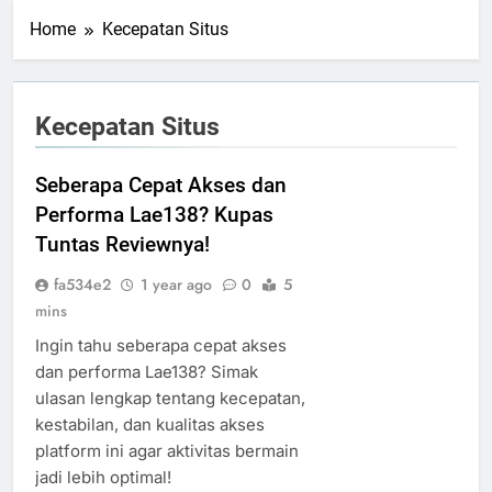
Home
Kecepatan Situs
Kecepatan Situs
Seberapa Cepat Akses dan
Performa Lae138? Kupas
Tuntas Reviewnya!
fa534e2
1 year ago
0
5
mins
Ingin tahu seberapa cepat akses
dan performa Lae138? Simak
ulasan lengkap tentang kecepatan,
kestabilan, dan kualitas akses
platform ini agar aktivitas bermain
jadi lebih optimal!