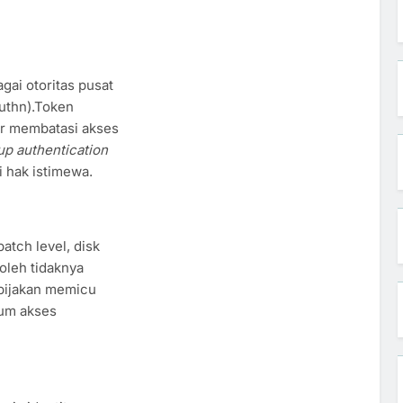
gai otoritas pusat
thn).Token
r membatasi akses
up authentication
 hak istimewa.
atch level, disk
oleh tidaknya
ebijakan memicu
um akses