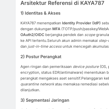
Arsitektur Referensi di KAYA787
1) Identitas & Akses
KAYA787 menempatkan
Identity Provider (IdP)
seba
dengan dukungan
MFA
(TOTP/push/passkey/WebAu
OAuth2/OIDC
berjangka pendek dan
scope
granula
ke API tertentu.Seluruh akun admin memakai
step-
dan
just-in-time access
untuk mencegah akumulasi
2) Postur Perangkat
Agen ringan dan pemeriksaan
device posture
(OS, p
encryption, status EDR/antimalware) menentukan b
perangkat mengakses aset sensitif.Pelanggaran k
quarantine network
atau memaksa remediasi sebel
dilanjutkan.
3) Segmentasi Jaringan