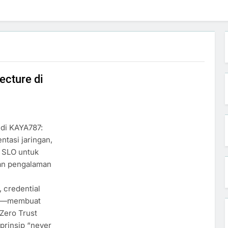
ecture di
 di KAYA787:
ntasi jaringan,
ik SLO untuk
an pengalaman
 credential
ack—membuat
.Zero Trust
prinsip “never