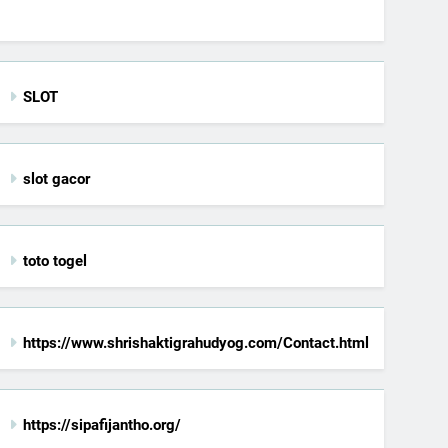
SLOT
slot gacor
toto togel
https://www.shrishaktigrahudyog.com/Contact.html
https://sipafijantho.org/