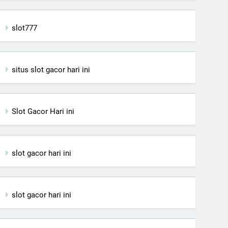
slot777
situs slot gacor hari ini
Slot Gacor Hari ini
slot gacor hari ini
slot gacor hari ini