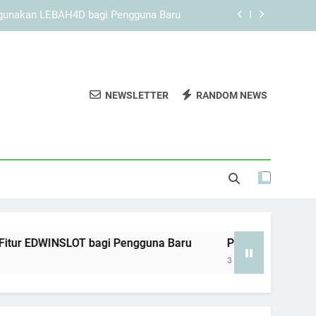
unakan LEBAH4D bagi Pengguna Baru
i Fitur EDWINSLOT bagi Pengguna Baru
ahi Fitur LEBAH4D bagi Pengguna Baru
NEWSLETTER
RANDOM NEWS
akan EDWINSLOT bagi Pengguna Baru
unakan LEBAH4D bagi Pengguna Baru
 Ulasan Dan Panduan Untuk Kualitas Suara Terbaik.
i Fitur EDWINSLOT bagi Pengguna Baru
ahi Fitur LEBAH4D bagi Pengguna Baru
NSLOT bagi Pengguna Baru
Panduan Menjelajahi Fitur L
3 Weeks Ago