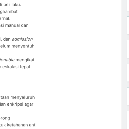
i perilaku.
ghambat
rnal.
si manual dan
, dan
admission
ebelum menyentuh
ionable
mengikat
 eskalasi tepat
taan menyeluruh
dan enkripsi agar
rong
tuk ketahanan anti-