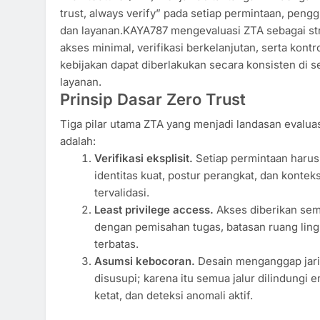
trust, always verify” pada setiap permintaan, peng
dan layanan.KAYA787 mengevaluasi ZTA sebagai stra
akses minimal, verifikasi berkelanjutan, serta kontr
kebijakan dapat diberlakukan secara konsisten di 
layanan.
Prinsip Dasar Zero Trust
Tiga pilar utama ZTA yang menjadi landasan evaluas
adalah:
Verifikasi eksplisit.
Setiap permintaan harus
identitas kuat, postur perangkat, dan kontek
tervalidasi.
Least privilege access.
Akses diberikan sem
dengan pemisahan tugas, batasan ruang lingk
terbatas.
Asumsi kebocoran.
Desain menganggap jari
disusupi; karena itu semua jalur dilindungi e
ketat, dan deteksi anomali aktif.