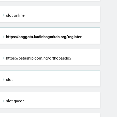
slot online
https://anggota.kadinbogorkab.org/register
https://betaship.com.ng/orthopaedic/
slot
slot gacor