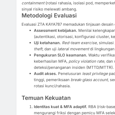
containment
(rotasi rahasia, isolasi pod, memperketa
sinyal risiko melewati ambang.
Metodologi Evaluasi
Evaluasi ZTA KAYA787 memadukan tinjauan desain da
Assessment kebijakan.
Menilai kelengkapa
(autentikasi, otorisasi, konfigurasi cluster,
Uji ketahanan.
Red-team exercise
, simulasi
theft
, dan uji
lateral movement
di lingkungan 
Pengukuran SLO keamanan.
Waktu verifikas
keberhasilan MFA,
policy violation rate
, dan
deteksi/penanganan insiden (MTTD/MTTR).
Audit akses.
Penelusuran
least privilege
pad
tinggi, pemeriksaan
break-glass account
, s
rotasi kunci/rahasia.
Temuan Kekuatan
Identitas kuat & MFA adaptif.
RBA (risk-base
mengurangi friksi dengan pemicu MFA selek