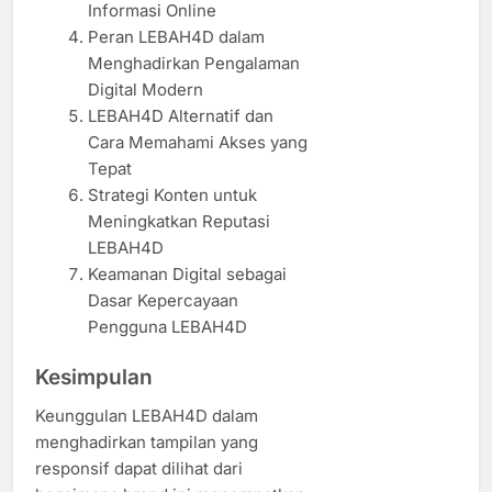
Informasi Online
Peran LEBAH4D dalam
Menghadirkan Pengalaman
Digital Modern
LEBAH4D Alternatif dan
Cara Memahami Akses yang
Tepat
Strategi Konten untuk
Meningkatkan Reputasi
LEBAH4D
Keamanan Digital sebagai
Dasar Kepercayaan
Pengguna LEBAH4D
Kesimpulan
Keunggulan LEBAH4D dalam
menghadirkan tampilan yang
responsif dapat dilihat dari