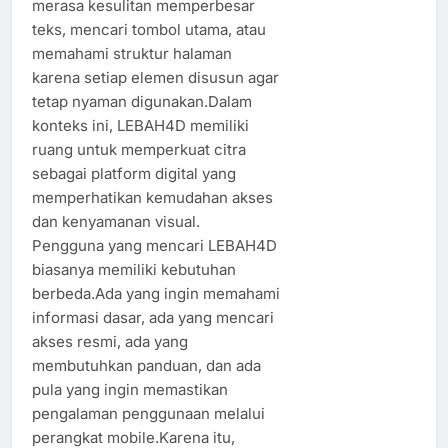
merasa kesulitan memperbesar
teks, mencari tombol utama, atau
memahami struktur halaman
karena setiap elemen disusun agar
tetap nyaman digunakan.Dalam
konteks ini, LEBAH4D memiliki
ruang untuk memperkuat citra
sebagai platform digital yang
memperhatikan kemudahan akses
dan kenyamanan visual.
Pengguna yang mencari LEBAH4D
biasanya memiliki kebutuhan
berbeda.Ada yang ingin memahami
informasi dasar, ada yang mencari
akses resmi, ada yang
membutuhkan panduan, dan ada
pula yang ingin memastikan
pengalaman penggunaan melalui
perangkat mobile.Karena itu,