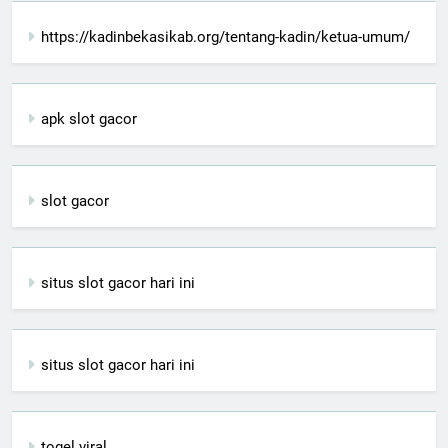
https://kadinbekasikab.org/tentang-kadin/ketua-umum/
apk slot gacor
slot gacor
situs slot gacor hari ini
situs slot gacor hari ini
togel viral