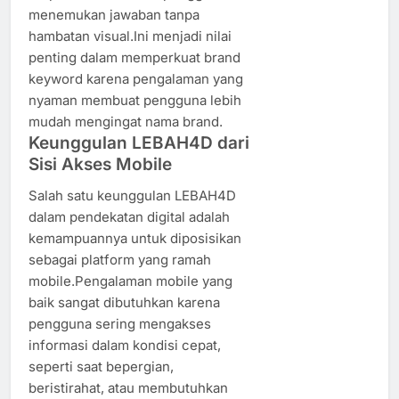
menemukan jawaban tanpa
hambatan visual.Ini menjadi nilai
penting dalam memperkuat brand
keyword karena pengalaman yang
nyaman membuat pengguna lebih
mudah mengingat nama brand.
Keunggulan LEBAH4D dari
Sisi Akses Mobile
Salah satu keunggulan LEBAH4D
dalam pendekatan digital adalah
kemampuannya untuk diposisikan
sebagai platform yang ramah
mobile.Pengalaman mobile yang
baik sangat dibutuhkan karena
pengguna sering mengakses
informasi dalam kondisi cepat,
seperti saat bepergian,
beristirahat, atau membutuhkan