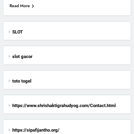
Read More
SLOT
slot gacor
toto togel
https://www.shrishaktigrahudyog.com/Contact.html
https://sipafijantho.org/