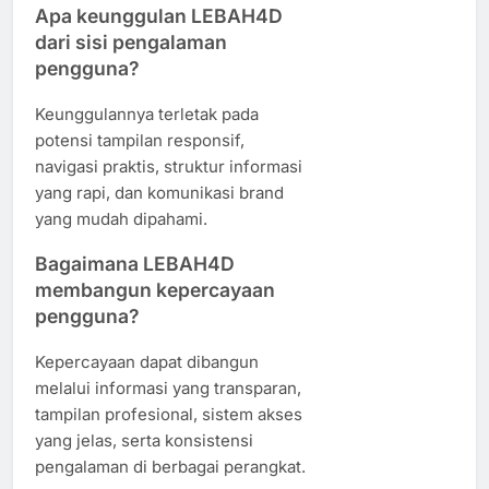
Apa keunggulan LEBAH4D
dari sisi pengalaman
pengguna?
Keunggulannya terletak pada
potensi tampilan responsif,
navigasi praktis, struktur informasi
yang rapi, dan komunikasi brand
yang mudah dipahami.
Bagaimana LEBAH4D
membangun kepercayaan
pengguna?
Kepercayaan dapat dibangun
melalui informasi yang transparan,
tampilan profesional, sistem akses
yang jelas, serta konsistensi
pengalaman di berbagai perangkat.