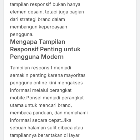
tampilan responsif bukan hanya
elemen desain, tetapi juga bagian
dari strategi brand dalam
membangun kepercayaan
pengguna.
Mengapa Tampilan
Responsif Penting untuk
Pengguna Modern
Tampilan responsif menjadi
semakin penting karena mayoritas
pengguna online kini mengakses
informasi melalui perangkat
mobile.Ponsel menjadi perangkat
utama untuk mencari brand,
membaca panduan, dan memahami
informasi secara cepat.Jika
sebuah halaman sulit dibaca atau
tampilannya berantakan di layar