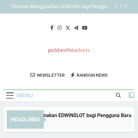
Skip
Panduan Menjelajahi Fitur EDWINSLOT bagi
to
Pengguna Baru
content
Panduan Menjelajahi Fitur LEBAH4D bagi
Pengguna Baru
Panduan Menggunakan EDWINSLOT bagi
Pengguna Baru
Panduan Menggunakan LEBAH4D bagi Pengguna
Baru
Panduan Menjelajahi Fitur EDWINSLOT bagi
Pengguna Baru
Pick Best
Dapatkan Headset Terbaik Dengan
Panduan Menjelajahi Fitur LEBAH4D bagi
NEWSLETTER
RANDOM NEWS
Headsets
Pengguna Baru
Rekomendasi Dari Pick Best Headsets.
Ulasan Dan Panduan Untuk Kualitas Suara
MENU
Terbaik.
anduan Menggunakan EDWINSLOT bagi Pengguna Baru
HEADLINES
Weeks Ago