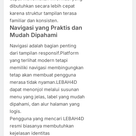
dibutuhkan secara lebih cepat
karena struktur tampilan terasa
familiar dan konsisten.
Navigasi yang Praktis dan
Mudah Dipahami
Navigasi adalah bagian penting
dari tampilan responsif.Platform
yang terlihat modern tetapi
memiliki navigasi membingungkan
tetap akan membuat pengguna
merasa tidak nyaman.LEBAH4D
dapat menonjol melalui susunan
menu yang jelas, label yang mudah
dipahami, dan alur halaman yang
logis.
Pengguna yang mencari LEBAH4D
resmi biasanya membutuhkan
kejelasan identitas