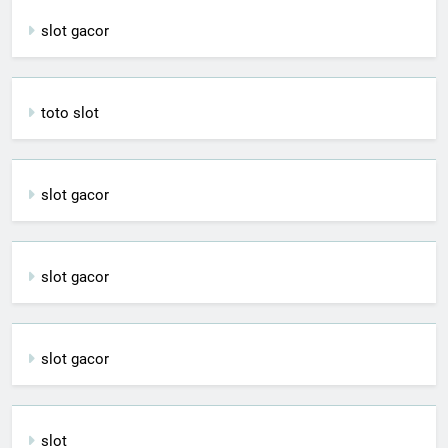
slot gacor
toto slot
slot gacor
slot gacor
slot gacor
slot