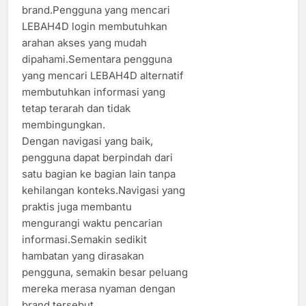
brand.Pengguna yang mencari
LEBAH4D login membutuhkan
arahan akses yang mudah
dipahami.Sementara pengguna
yang mencari LEBAH4D alternatif
membutuhkan informasi yang
tetap terarah dan tidak
membingungkan.
Dengan navigasi yang baik,
pengguna dapat berpindah dari
satu bagian ke bagian lain tanpa
kehilangan konteks.Navigasi yang
praktis juga membantu
mengurangi waktu pencarian
informasi.Semakin sedikit
hambatan yang dirasakan
pengguna, semakin besar peluang
mereka merasa nyaman dengan
brand tersebut.