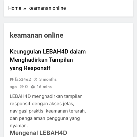
Home
keamanan online
keamanan online
Keunggulan LEBAH4D dalam
Menghadirkan Tampilan
yang Responsif
fa534e2
3 months
ago
0
16 mins
LEBAH4D menghadirkan tampilan
responsif dengan akses jelas,
navigasi praktis, keamanan terarah,
dan pengalaman pengguna yang
nyaman.
Mengenal LEBAH4D