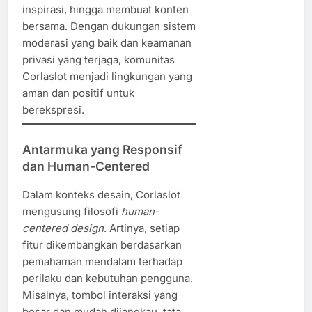
inspirasi, hingga membuat konten
bersama. Dengan dukungan sistem
moderasi yang baik dan keamanan
privasi yang terjaga, komunitas
Corlaslot menjadi lingkungan yang
aman dan positif untuk
berekspresi.
Antarmuka yang Responsif
dan Human-Centered
Dalam konteks desain, Corlaslot
mengusung filosofi
human-
centered design
. Artinya, setiap
fitur dikembangkan berdasarkan
pemahaman mendalam terhadap
perilaku dan kebutuhan pengguna.
Misalnya, tombol interaksi yang
besar dan mudah dijangkau, tata