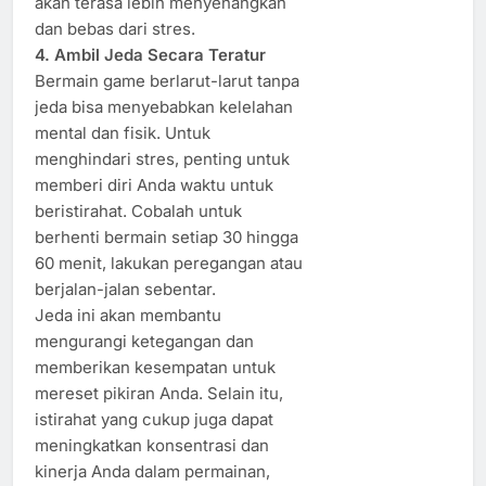
akan terasa lebih menyenangkan
dan bebas dari stres.
4. Ambil Jeda Secara Teratur
Bermain game berlarut-larut tanpa
jeda bisa menyebabkan kelelahan
mental dan fisik. Untuk
menghindari stres, penting untuk
memberi diri Anda waktu untuk
beristirahat. Cobalah untuk
berhenti bermain setiap 30 hingga
60 menit, lakukan peregangan atau
berjalan-jalan sebentar.
Jeda ini akan membantu
mengurangi ketegangan dan
memberikan kesempatan untuk
mereset pikiran Anda. Selain itu,
istirahat yang cukup juga dapat
meningkatkan konsentrasi dan
kinerja Anda dalam permainan,