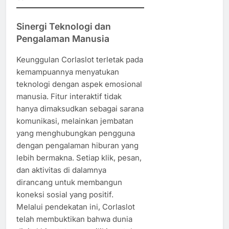
Sinergi Teknologi dan
Pengalaman Manusia
Keunggulan Corlaslot terletak pada
kemampuannya menyatukan
teknologi dengan aspek emosional
manusia. Fitur interaktif tidak
hanya dimaksudkan sebagai sarana
komunikasi, melainkan jembatan
yang menghubungkan pengguna
dengan pengalaman hiburan yang
lebih bermakna. Setiap klik, pesan,
dan aktivitas di dalamnya
dirancang untuk membangun
koneksi sosial yang positif.
Melalui pendekatan ini, Corlaslot
telah membuktikan bahwa dunia