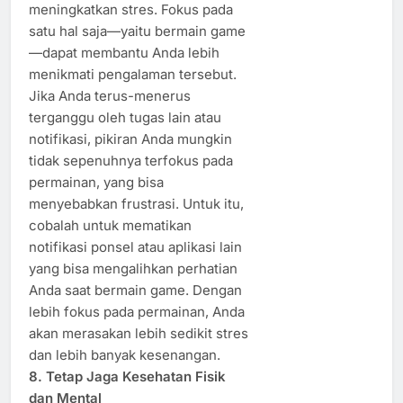
meningkatkan stres. Fokus pada
satu hal saja—yaitu bermain game
—dapat membantu Anda lebih
menikmati pengalaman tersebut.
Jika Anda terus-menerus
terganggu oleh tugas lain atau
notifikasi, pikiran Anda mungkin
tidak sepenuhnya terfokus pada
permainan, yang bisa
menyebabkan frustrasi. Untuk itu,
cobalah untuk mematikan
notifikasi ponsel atau aplikasi lain
yang bisa mengalihkan perhatian
Anda saat bermain game. Dengan
lebih fokus pada permainan, Anda
akan merasakan lebih sedikit stres
dan lebih banyak kesenangan.
8. Tetap Jaga Kesehatan Fisik
dan Mental