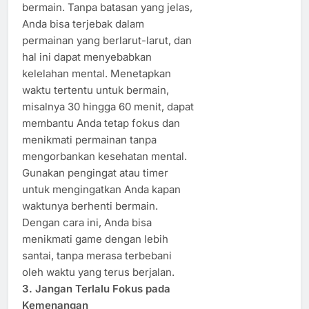
bermain. Tanpa batasan yang jelas,
Anda bisa terjebak dalam
permainan yang berlarut-larut, dan
hal ini dapat menyebabkan
kelelahan mental. Menetapkan
waktu tertentu untuk bermain,
misalnya 30 hingga 60 menit, dapat
membantu Anda tetap fokus dan
menikmati permainan tanpa
mengorbankan kesehatan mental.
Gunakan pengingat atau timer
untuk mengingatkan Anda kapan
waktunya berhenti bermain.
Dengan cara ini, Anda bisa
menikmati game dengan lebih
santai, tanpa merasa terbebani
oleh waktu yang terus berjalan.
3. Jangan Terlalu Fokus pada
Kemenangan