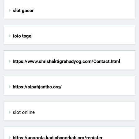
slot gacor
toto togel
https://www.shrishaktigrahudyog.com/Contact.html
https://sipafijantho.org/
slot online
https://anggota.kadinbogorkab.org/register