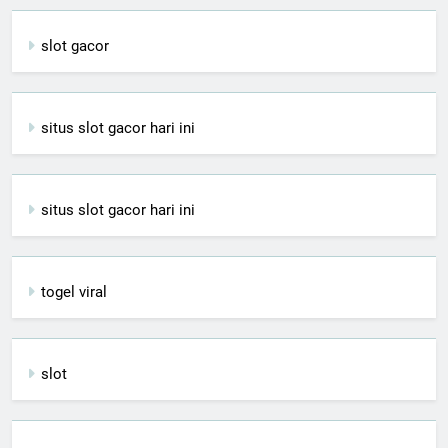
slot gacor
situs slot gacor hari ini
situs slot gacor hari ini
togel viral
slot