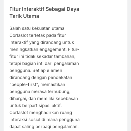
Fitur Interaktif Sebagai Daya
Tarik Utama
Salah satu kekuatan utama
Corlaslot terletak pada fitur
interaktif yang dirancang untuk
meningkatkan engagement. Fitur-
fitur ini tidak sekadar tambahan,
tetapi bagian inti dari pengalaman
pengguna. Setiap elemen
dirancang dengan pendekatan
“people-first”, memastikan
pengguna merasa terhubung,
dihargai, dan memiliki kebebasan
untuk berpartisipasi aktif.
Corlaslot menghadirkan ruang
interaksi sosial di mana pengguna
dapat saling berbagi pengalaman,