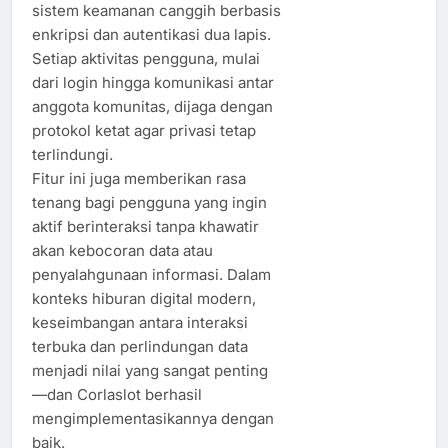
sistem keamanan canggih berbasis
enkripsi dan autentikasi dua lapis.
Setiap aktivitas pengguna, mulai
dari login hingga komunikasi antar
anggota komunitas, dijaga dengan
protokol ketat agar privasi tetap
terlindungi.
Fitur ini juga memberikan rasa
tenang bagi pengguna yang ingin
aktif berinteraksi tanpa khawatir
akan kebocoran data atau
penyalahgunaan informasi. Dalam
konteks hiburan digital modern,
keseimbangan antara interaksi
terbuka dan perlindungan data
menjadi nilai yang sangat penting
—dan Corlaslot berhasil
mengimplementasikannya dengan
baik.