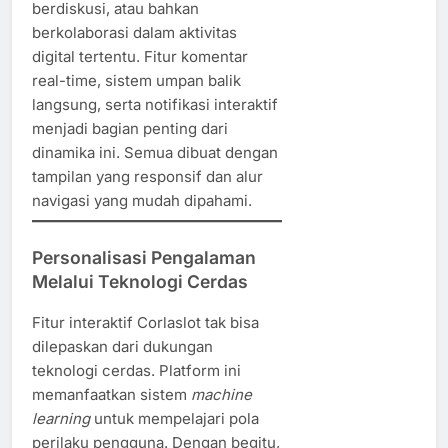
berdiskusi, atau bahkan
berkolaborasi dalam aktivitas
digital tertentu. Fitur komentar
real-time, sistem umpan balik
langsung, serta notifikasi interaktif
menjadi bagian penting dari
dinamika ini. Semua dibuat dengan
tampilan yang responsif dan alur
navigasi yang mudah dipahami.
Personalisasi Pengalaman
Melalui Teknologi Cerdas
Fitur interaktif Corlaslot tak bisa
dilepaskan dari dukungan
teknologi cerdas. Platform ini
memanfaatkan sistem
machine
learning
untuk mempelajari pola
perilaku pengguna. Dengan begitu,