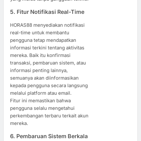
5. Fitur Notifikasi Real-Time
HORAS88 menyediakan notifikasi
real-time untuk membantu
pengguna tetap mendapatkan
informasi terkini tentang aktivitas
mereka. Baik itu konfirmasi
transaksi, pembaruan sistem, atau
informasi penting lainnya,
semuanya akan diinformasikan
kepada pengguna secara langsung
melalui platform atau email.
Fitur ini memastikan bahwa
pengguna selalu mengetahui
perkembangan terbaru terkait akun
mereka.
6. Pembaruan Sistem Berkala