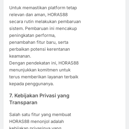
Untuk memastikan platform tetap
relevan dan aman, HORAS88
secara rutin melakukan pembaruan
sistem. Pembaruan ini mencakup
peningkatan performa,
penambahan fitur baru, serta
perbaikan potensi kerentanan
keamanan.
Dengan pendekatan ini, HORAS88
menunjukkan komitmen untuk
terus memberikan layanan terbaik
kepada penggunanya.
7. Kebijakan Privasi yang
Transparan
Salah satu fitur yang membuat
HORAS88 menonjol adalah
kebijakan privasinya yang