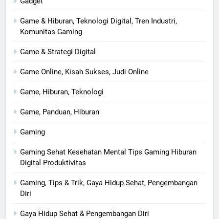
Gadget
Game & Hiburan, Teknologi Digital, Tren Industri,
Komunitas Gaming
Game & Strategi Digital
Game Online, Kisah Sukses, Judi Online
Game, Hiburan, Teknologi
Game, Panduan, Hiburan
Gaming
Gaming Sehat Kesehatan Mental Tips Gaming Hiburan
Digital Produktivitas
Gaming, Tips & Trik, Gaya Hidup Sehat, Pengembangan
Diri
Gaya Hidup Sehat & Pengembangan Diri