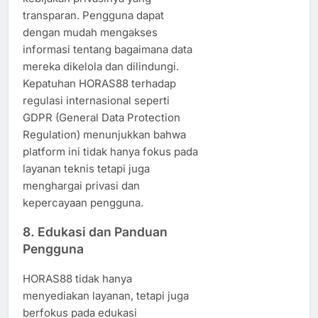
transparan. Pengguna dapat
dengan mudah mengakses
informasi tentang bagaimana data
mereka dikelola dan dilindungi.
Kepatuhan HORAS88 terhadap
regulasi internasional seperti
GDPR (General Data Protection
Regulation) menunjukkan bahwa
platform ini tidak hanya fokus pada
layanan teknis tetapi juga
menghargai privasi dan
kepercayaan pengguna.
8. Edukasi dan Panduan
Pengguna
HORAS88 tidak hanya
menyediakan layanan, tetapi juga
berfokus pada edukasi