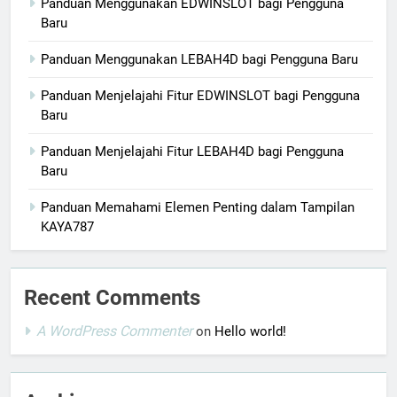
Panduan Menggunakan EDWINSLOT bagi Pengguna
Baru
Panduan Menggunakan LEBAH4D bagi Pengguna Baru
Panduan Menjelajahi Fitur EDWINSLOT bagi Pengguna
Baru
Panduan Menjelajahi Fitur LEBAH4D bagi Pengguna
Baru
Panduan Memahami Elemen Penting dalam Tampilan
KAYA787
Recent Comments
A WordPress Commenter
on
Hello world!