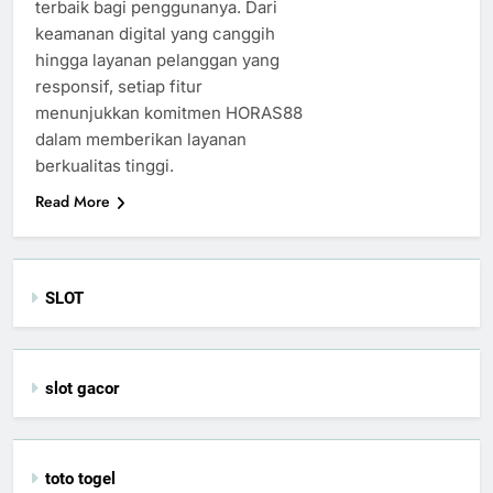
terbaik bagi penggunanya. Dari
keamanan digital yang canggih
hingga layanan pelanggan yang
responsif, setiap fitur
menunjukkan komitmen HORAS88
dalam memberikan layanan
berkualitas tinggi.
Read More
SLOT
slot gacor
toto togel