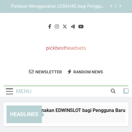
Skip
Panduan Menjelajahi Fitur EDWINSLOT bagi
to
Pengguna Baru
content
Panduan Menjelajahi Fitur LEBAH4D bagi
Pengguna Baru
Panduan Menggunakan EDWINSLOT bagi
Pengguna Baru
Panduan Menggunakan LEBAH4D bagi Pengguna
Baru
Panduan Menjelajahi Fitur EDWINSLOT bagi
Pengguna Baru
Pick Best
Dapatkan Headset Terbaik Dengan
Panduan Menjelajahi Fitur LEBAH4D bagi
NEWSLETTER
RANDOM NEWS
Headsets
Pengguna Baru
Rekomendasi Dari Pick Best Headsets.
Ulasan Dan Panduan Untuk Kualitas Suara
MENU
Terbaik.
anduan Menggunakan EDWINSLOT bagi Pengguna Baru
HEADLINES
Week Ago