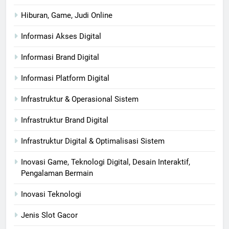
Hiburan, Game, Judi Online
Informasi Akses Digital
Informasi Brand Digital
Informasi Platform Digital
Infrastruktur & Operasional Sistem
Infrastruktur Brand Digital
Infrastruktur Digital & Optimalisasi Sistem
Inovasi Game, Teknologi Digital, Desain Interaktif,
Pengalaman Bermain
Inovasi Teknologi
Jenis Slot Gacor