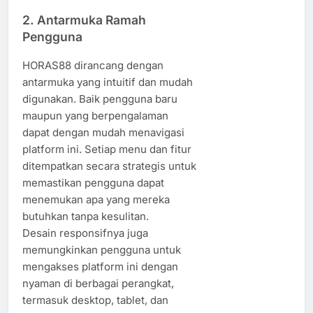
2. Antarmuka Ramah
Pengguna
HORAS88 dirancang dengan
antarmuka yang intuitif dan mudah
digunakan. Baik pengguna baru
maupun yang berpengalaman
dapat dengan mudah menavigasi
platform ini. Setiap menu dan fitur
ditempatkan secara strategis untuk
memastikan pengguna dapat
menemukan apa yang mereka
butuhkan tanpa kesulitan.
Desain responsifnya juga
memungkinkan pengguna untuk
mengakses platform ini dengan
nyaman di berbagai perangkat,
termasuk desktop, tablet, dan