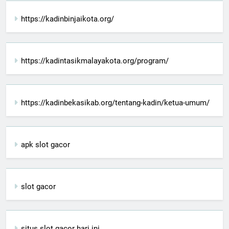
https://kadinbinjaikota.org/
https://kadintasikmalayakota.org/program/
https://kadinbekasikab.org/tentang-kadin/ketua-umum/
apk slot gacor
slot gacor
situs slot gacor hari ini