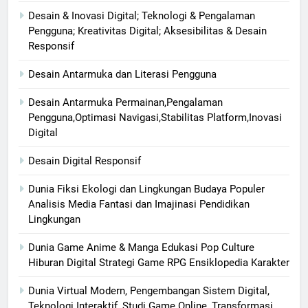
Desain & Inovasi Digital; Teknologi & Pengalaman
Pengguna; Kreativitas Digital; Aksesibilitas & Desain
Responsif
Desain Antarmuka dan Literasi Pengguna
Desain Antarmuka Permainan,Pengalaman
Pengguna,Optimasi Navigasi,Stabilitas Platform,Inovasi
Digital
Desain Digital Responsif
Dunia Fiksi Ekologi dan Lingkungan Budaya Populer
Analisis Media Fantasi dan Imajinasi Pendidikan
Lingkungan
Dunia Game Anime & Manga Edukasi Pop Culture
Hiburan Digital Strategi Game RPG Ensiklopedia Karakter
Dunia Virtual Modern, Pengembangan Sistem Digital,
Teknologi Interaktif, Studi Game Online, Transformasi