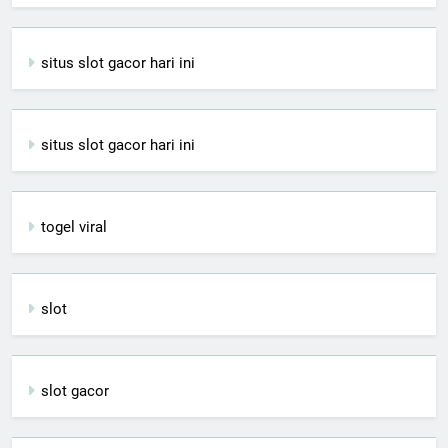
situs slot gacor hari ini
situs slot gacor hari ini
togel viral
slot
slot gacor