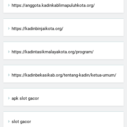
https://anggota.kadinkablimapuluhkota.org/
https://kadinbinjaikota.org/
https://kadintasikmalayakota.org/program/
https://kadinbekasikab.org/tentang-kadin/ketua-umum/
apk slot gacor
slot gacor