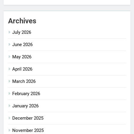
Archives
July 2026
June 2026
May 2026
April 2026
March 2026
February 2026
January 2026
December 2025
November 2025