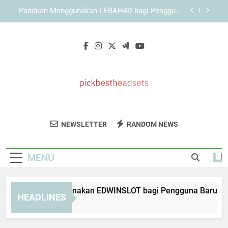
Skip
Panduan Menjelajahi Fitur EDWINSLOT bagi
to
Pengguna Baru
content
Panduan Menjelajahi Fitur LEBAH4D bagi
Pengguna Baru
Panduan Menggunakan EDWINSLOT bagi
Pengguna Baru
Panduan Menggunakan LEBAH4D bagi Pengguna
Baru
Panduan Menjelajahi Fitur EDWINSLOT bagi
Pengguna Baru
Pick Best
Dapatkan Headset Terbaik Dengan
Panduan Menjelajahi Fitur LEBAH4D bagi
NEWSLETTER
RANDOM NEWS
Headsets
Pengguna Baru
Rekomendasi Dari Pick Best Headsets.
Ulasan Dan Panduan Untuk Kualitas Suara
MENU
Terbaik.
anduan Menggunakan EDWINSLOT bagi Pengguna Baru
HEADLINES
Weeks Ago