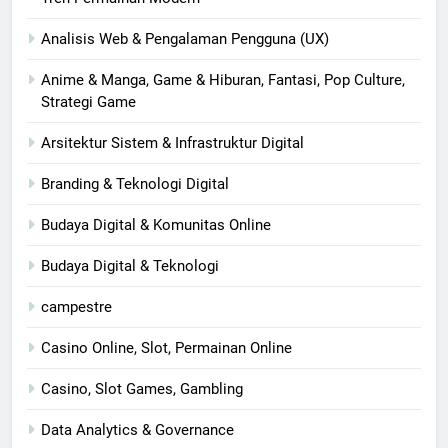
Analisis Web & Pengalaman Pengguna (UX)
Anime & Manga, Game & Hiburan, Fantasi, Pop Culture,
Strategi Game
Arsitektur Sistem & Infrastruktur Digital
Branding & Teknologi Digital
Budaya Digital & Komunitas Online
Budaya Digital & Teknologi
campestre
Casino Online, Slot, Permainan Online
Casino, Slot Games, Gambling
Data Analytics & Governance