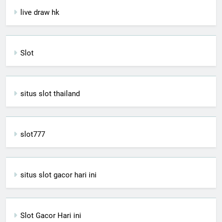
live draw hk
Slot
situs slot thailand
slot777
situs slot gacor hari ini
Slot Gacor Hari ini