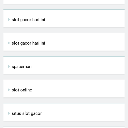
slot gacor hari ini
slot gacor hari ini
spaceman
slot online
situs slot gacor