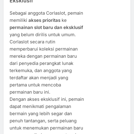
Eksklusif
Sebagai anggota Corlaslot, pemain
memiliki
akses prioritas
ke
permainan slot baru dan eksklusif
yang belum dirilis untuk umum.
Corlaslot secara rutin
memperbarui koleksi permainan
mereka dengan permainan baru
dari penyedia perangkat lunak
terkemuka, dan anggota yang
terdaftar akan menjadi yang
pertama untuk mencoba
permainan baru ini.
Dengan akses eksklusif ini, pemain
dapat menikmati pengalaman
bermain yang lebih segar dan
penuh tantangan, serta peluang
untuk menemukan permainan baru