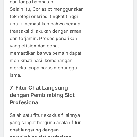
dan tanpa hambatan.
Selain itu, Corlaslot menggunakan
teknologi enkripsi tingkat tinggi
untuk memastikan bahwa semua
transaksi dilakukan dengan aman
dan terjamin. Proses penarikan
yang efisien dan cepat
memastikan bahwa pemain dapat
menikmati hasil kemenangan
mereka tanpa harus menunggu
lama.
7.
Fitur Chat Langsung
dengan Pembimbing Slot
Profesional
Salah satu fitur eksklusif lainnya
yang sangat berguna adalah
fitur
chat langsung dengan