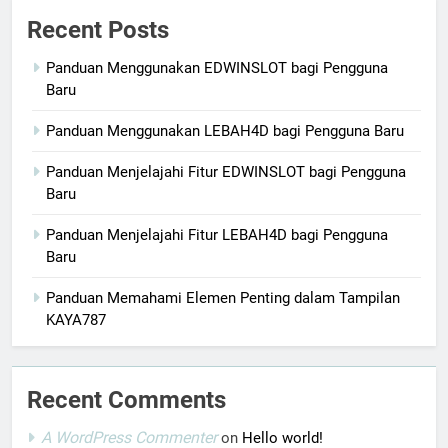
Recent Posts
Panduan Menggunakan EDWINSLOT bagi Pengguna
Baru
Panduan Menggunakan LEBAH4D bagi Pengguna Baru
Panduan Menjelajahi Fitur EDWINSLOT bagi Pengguna
Baru
Panduan Menjelajahi Fitur LEBAH4D bagi Pengguna
Baru
Panduan Memahami Elemen Penting dalam Tampilan
KAYA787
Recent Comments
A WordPress Commenter
on
Hello world!