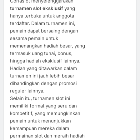
Corlaslot menyelenggarakan
turnamen slot eksklusif
yang
hanya terbuka untuk anggota
terdaftar. Dalam turnamen ini,
pemain dapat bersaing dengan
sesama pemain untuk
memenangkan hadiah besar, yang
termasuk uang tunai, bonus,
hingga hadiah eksklusif lainnya.
Hadiah yang ditawarkan dalam
turnamen ini jauh lebih besar
dibandingkan dengan promosi
reguler lainnya.
Selain itu, turnamen slot ini
memiliki format yang seru dan
kompetitif, yang memungkinkan
pemain untuk menunjukkan
kemampuan mereka dalam
permainan slot dan meraih hadiah