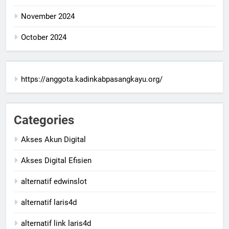
November 2024
October 2024
https://anggota.kadinkabpasangkayu.org/
Categories
Akses Akun Digital
Akses Digital Efisien
alternatif edwinslot
alternatif laris4d
alternatif link laris4d