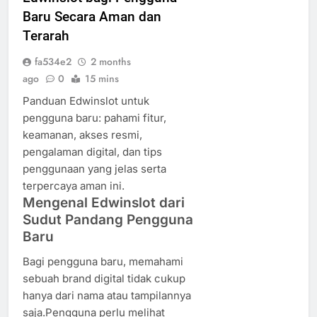
Baru Secara Aman dan
Terarah
fa534e2
2 months
ago
0
15 mins
Panduan Edwinslot untuk
pengguna baru: pahami fitur,
keamanan, akses resmi,
pengalaman digital, dan tips
penggunaan yang jelas serta
terpercaya aman ini.
Mengenal Edwinslot dari
Sudut Pandang Pengguna
Baru
Bagi pengguna baru, memahami
sebuah brand digital tidak cukup
hanya dari nama atau tampilannya
saja.Pengguna perlu melihat