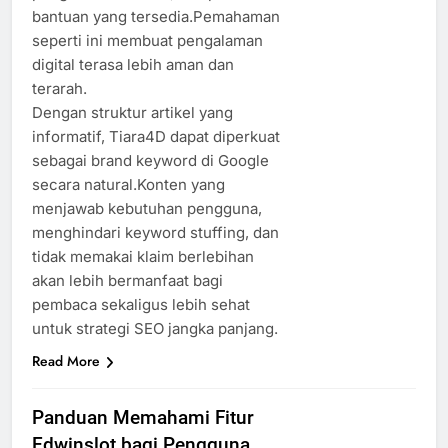
bantuan yang tersedia.Pemahaman
seperti ini membuat pengalaman
digital terasa lebih aman dan
terarah.
Dengan struktur artikel yang
informatif, Tiara4D dapat diperkuat
sebagai brand keyword di Google
secara natural.Konten yang
menjawab kebutuhan pengguna,
menghindari keyword stuffing, dan
tidak memakai klaim berlebihan
akan lebih bermanfaat bagi
pembaca sekaligus lebih sehat
untuk strategi SEO jangka panjang.
Read More
Panduan Memahami Fitur
Edwinslot bagi Pengguna