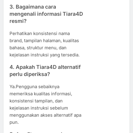
3. Bagaimana cara
mengenali informasi Tiara4D
resmi?
Perhatikan konsistensi nama
brand, tampilan halaman, kualitas
bahasa, struktur menu, dan
kejelasan instruksi yang tersedia.
4. Apakah Tiara4D alternatif
perlu diperiksa?
Ya.Pengguna sebaiknya
memeriksa kualitas informasi,
konsistensi tampilan, dan
kejelasan instruksi sebelum
menggunakan akses alternatif apa
pun.