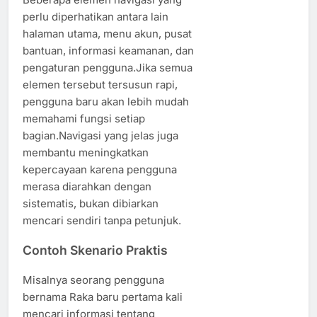
perlu diperhatikan antara lain
halaman utama, menu akun, pusat
bantuan, informasi keamanan, dan
pengaturan pengguna.Jika semua
elemen tersebut tersusun rapi,
pengguna baru akan lebih mudah
memahami fungsi setiap
bagian.Navigasi yang jelas juga
membantu meningkatkan
kepercayaan karena pengguna
merasa diarahkan dengan
sistematis, bukan dibiarkan
mencari sendiri tanpa petunjuk.
Contoh Skenario Praktis
Misalnya seorang pengguna
bernama Raka baru pertama kali
mencari informasi tentang