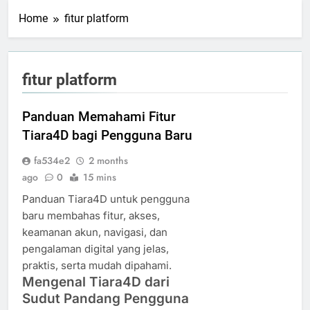
Home
fitur platform
fitur platform
Panduan Memahami Fitur
Tiara4D bagi Pengguna Baru
fa534e2
2 months
ago
0
15 mins
Panduan Tiara4D untuk pengguna
baru membahas fitur, akses,
keamanan akun, navigasi, dan
pengalaman digital yang jelas,
praktis, serta mudah dipahami.
Mengenal Tiara4D dari
Sudut Pandang Pengguna