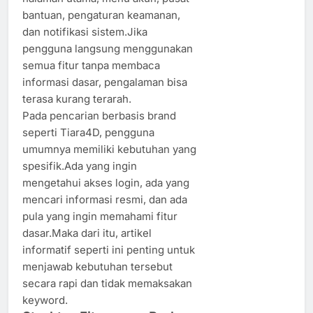
bantuan, pengaturan keamanan,
dan notifikasi sistem.Jika
pengguna langsung menggunakan
semua fitur tanpa membaca
informasi dasar, pengalaman bisa
terasa kurang terarah.
Pada pencarian berbasis brand
seperti Tiara4D, pengguna
umumnya memiliki kebutuhan yang
spesifik.Ada yang ingin
mengetahui akses login, ada yang
mencari informasi resmi, dan ada
pula yang ingin memahami fitur
dasar.Maka dari itu, artikel
informatif seperti ini penting untuk
menjawab kebutuhan tersebut
secara rapi dan tidak memaksakan
keyword.