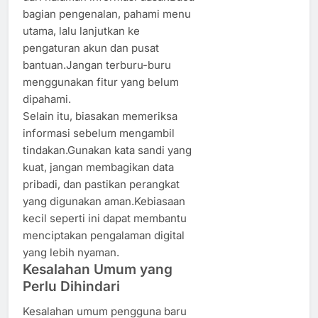
bagian pengenalan, pahami menu
utama, lalu lanjutkan ke
pengaturan akun dan pusat
bantuan.Jangan terburu-buru
menggunakan fitur yang belum
dipahami.
Selain itu, biasakan memeriksa
informasi sebelum mengambil
tindakan.Gunakan kata sandi yang
kuat, jangan membagikan data
pribadi, dan pastikan perangkat
yang digunakan aman.Kebiasaan
kecil seperti ini dapat membantu
menciptakan pengalaman digital
yang lebih nyaman.
Kesalahan Umum yang
Perlu Dihindari
Kesalahan umum pengguna baru