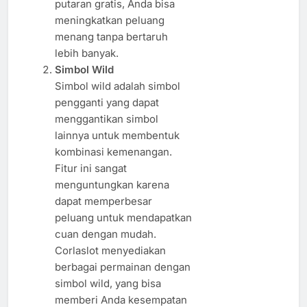
putaran gratis, Anda bisa
meningkatkan peluang
menang tanpa bertaruh
lebih banyak.
Simbol Wild
Simbol wild adalah simbol
pengganti yang dapat
menggantikan simbol
lainnya untuk membentuk
kombinasi kemenangan.
Fitur ini sangat
menguntungkan karena
dapat memperbesar
peluang untuk mendapatkan
cuan dengan mudah.
Corlaslot menyediakan
berbagai permainan dengan
simbol wild, yang bisa
memberi Anda kesempatan