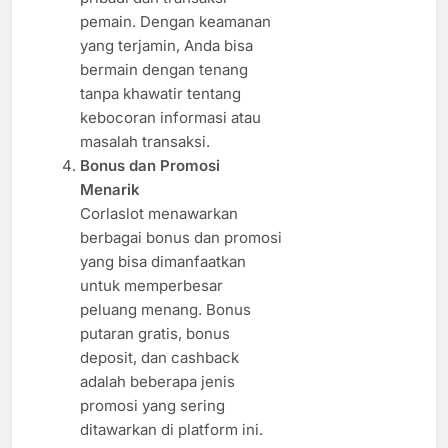
pemain. Dengan keamanan
yang terjamin, Anda bisa
bermain dengan tenang
tanpa khawatir tentang
kebocoran informasi atau
masalah transaksi.
Bonus dan Promosi
Menarik
Corlaslot menawarkan
berbagai bonus dan promosi
yang bisa dimanfaatkan
untuk memperbesar
peluang menang. Bonus
putaran gratis, bonus
deposit, dan cashback
adalah beberapa jenis
promosi yang sering
ditawarkan di platform ini.