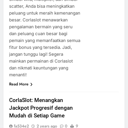
scatter, Anda bisa meningkatkan
peluang untuk meraih kemenangan
besar. Corlaslot menawarkan
pengalaman bermain yang seru
dan peluang cuan besar bagi
pemain yang memanfaatkan semua
fitur bonus yang tersedia. Jadi,
jangan tunggu lagi! Segera
mainkan permainan di Corlaslot
dan nikmati keuntungan yang
menanti!
Read More
CorlaSlot: Menangkan
Jackpot Progresif dengan
Mudah di Setiap Game
fa534e2
2 years ago
0
9