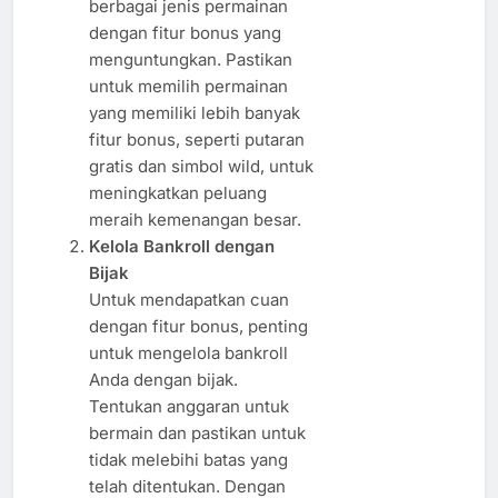
berbagai jenis permainan
dengan fitur bonus yang
menguntungkan. Pastikan
untuk memilih permainan
yang memiliki lebih banyak
fitur bonus, seperti putaran
gratis dan simbol wild, untuk
meningkatkan peluang
meraih kemenangan besar.
Kelola Bankroll dengan
Bijak
Untuk mendapatkan cuan
dengan fitur bonus, penting
untuk mengelola bankroll
Anda dengan bijak.
Tentukan anggaran untuk
bermain dan pastikan untuk
tidak melebihi batas yang
telah ditentukan. Dengan