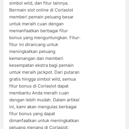
simbol wild, dan fitur lainnya.
Bermain slot online di Corlaslot
memberi pemain peluang besar
untuk meraih cuan dengan
memanfaatkan berbagai fitur
bonus yang menguntungkan. Fitur-
fitur ini dirancang untuk
meningkatkan peluang
kemenangan dan memberi
kesempatan ekstra bagi pemain
untuk meraih jackpot. Dari putaran
gratis hingga simbol wild, semua
fitur bonus di Corlaslot dapat
membantu Anda meraih cuan
dengan lebih mudah. Dalam artikel
ini, kami akan mengulas berbagai
fitur bonus yang dapat
dimanfaatkan untuk meningkatkan
peluang menang di Corlaslot.