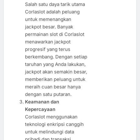
Salah satu daya tarik utama
Corlaslot adalah peluang
untuk memenangkan
jackpot besar. Banyak
permainan slot di Corlaslot
menawarkan jackpot
progresif yang terus
berkembang. Dengan setiap
taruhan yang Anda lakukan,
jackpot akan semakin besar,
memberikan peluang untuk
meraih cuan besar hanya
dengan satu putaran.
Keamanan dan
Kepercayaan
Corlaslot menggunakan
teknologi enkripsi canggih
untuk melindungi data
pribadi dan transaksi