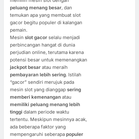
memilih mesin slot dengan
peluang menang besar
, dan
temukan apa yang membuat slot
gacor begitu populer di kalangan
pemain.
Mesin
slot gacor
selalu menjadi
perbincangan hangat di dunia
perjudian online, terutama karena
potensi besar untuk memenangkan
jackpot besar
atau meraih
pembayaran lebih sering
. Istilah
“gacor” sendiri merujuk pada
mesin slot yang dianggap
sering
memberi kemenangan
atau
memiliki peluang menang lebih
tinggi
dalam periode waktu
tertentu. Meskipun mesinnya acak,
ada beberapa faktor yang
mempengaruhi seberapa
populer