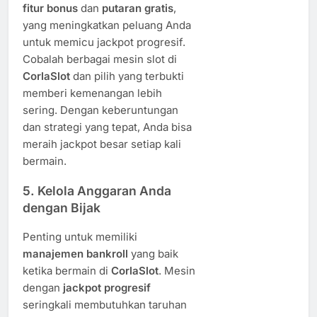
fitur bonus
dan
putaran gratis
,
yang meningkatkan peluang Anda
untuk memicu jackpot progresif.
Cobalah berbagai mesin slot di
CorlaSlot
dan pilih yang terbukti
memberi kemenangan lebih
sering. Dengan keberuntungan
dan strategi yang tepat, Anda bisa
meraih jackpot besar setiap kali
bermain.
5. Kelola Anggaran Anda
dengan Bijak
Penting untuk memiliki
manajemen bankroll
yang baik
ketika bermain di
CorlaSlot
. Mesin
dengan
jackpot progresif
seringkali membutuhkan taruhan