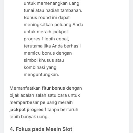
untuk memenangkan uang
tunai atau hadiah tambahan.
Bonus round ini dapat
meningkatkan peluang Anda
untuk meraih jackpot
progresif lebih cepat,
terutama jika Anda berhasil
memicu bonus dengan
simbol khusus atau
kombinasi yang
menguntungkan.
Memanfaatkan
fitur bonus
dengan
bijak adalah salah satu cara untuk
memperbesar peluang meraih
jackpot progresif
tanpa bertaruh
lebih banyak uang.
4. Fokus pada Mesin Slot