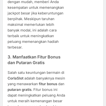
dengan mudah, memberi Anda
kesempatan untuk memenangkan
jackpot besar jika keberuntungan
berpihak. Meskipun taruhan
maksimal memerlukan lebih
banyak modal, ini adalah cara
terbaik untuk meningkatkan
peluang memenangkan hadiah
terbesar.
3. Manfaatkan Fitur Bonus
dan Putaran Gratis
Salah satu keuntungan bermain di
CorlaSlot
adalah banyaknya mesin
yang menawarkan
fitur bonus
dan
putaran gratis
. Fitur bonus ini
dapat meningkatkan peluang Anda
untuk meraih kemenangan besar