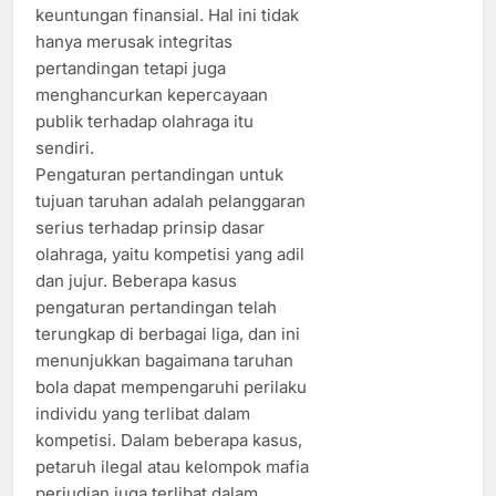
keuntungan finansial. Hal ini tidak
hanya merusak integritas
pertandingan tetapi juga
menghancurkan kepercayaan
publik terhadap olahraga itu
sendiri.
Pengaturan pertandingan untuk
tujuan taruhan adalah pelanggaran
serius terhadap prinsip dasar
olahraga, yaitu kompetisi yang adil
dan jujur. Beberapa kasus
pengaturan pertandingan telah
terungkap di berbagai liga, dan ini
menunjukkan bagaimana taruhan
bola dapat mempengaruhi perilaku
individu yang terlibat dalam
kompetisi. Dalam beberapa kasus,
petaruh ilegal atau kelompok mafia
perjudian juga terlibat dalam