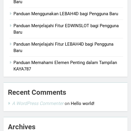
Baru
Panduan Menggunakan LEBAH4D bagi Pengguna Baru
Panduan Menjelajahi Fitur EDWINSLOT bagi Pengguna
Baru
Panduan Menjelajahi Fitur LEBAH4D bagi Pengguna
Baru
Panduan Memahami Elemen Penting dalam Tampilan
KAYA787
Recent Comments
A WordPress Commenter
on
Hello world!
Archives