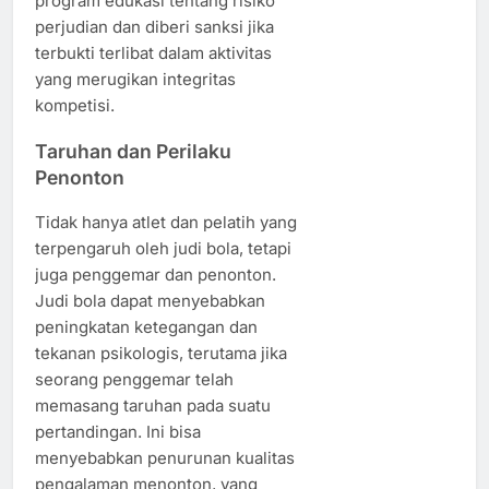
program edukasi tentang risiko
perjudian dan diberi sanksi jika
terbukti terlibat dalam aktivitas
yang merugikan integritas
kompetisi.
Taruhan dan Perilaku
Penonton
Tidak hanya atlet dan pelatih yang
terpengaruh oleh judi bola, tetapi
juga penggemar dan penonton.
Judi bola dapat menyebabkan
peningkatan ketegangan dan
tekanan psikologis, terutama jika
seorang penggemar telah
memasang taruhan pada suatu
pertandingan. Ini bisa
menyebabkan penurunan kualitas
pengalaman menonton, yang