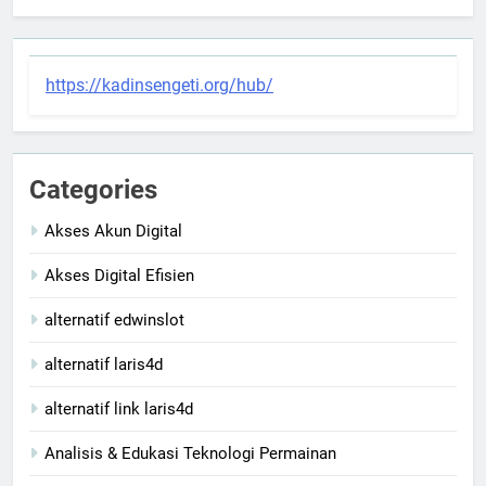
https://kadinsengeti.org/hub/
Categories
Akses Akun Digital
Akses Digital Efisien
alternatif edwinslot
alternatif laris4d
alternatif link laris4d
Analisis & Edukasi Teknologi Permainan