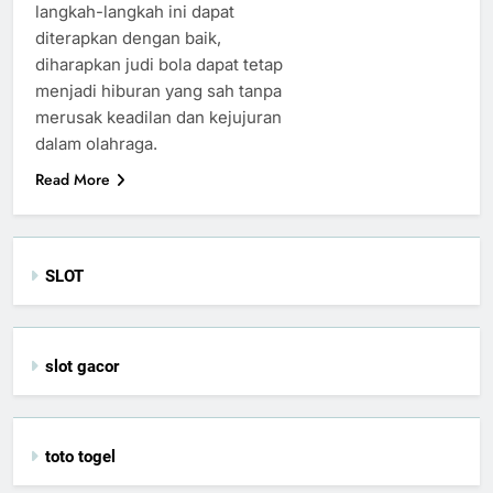
langkah-langkah ini dapat
diterapkan dengan baik,
diharapkan judi bola dapat tetap
menjadi hiburan yang sah tanpa
merusak keadilan dan kejujuran
dalam olahraga.
Read More
SLOT
slot gacor
toto togel