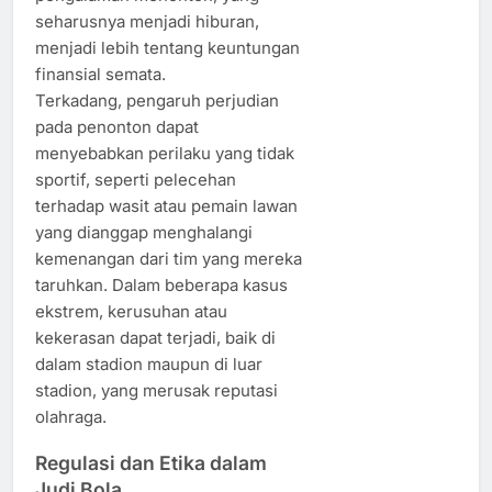
seharusnya menjadi hiburan,
menjadi lebih tentang keuntungan
finansial semata.
Terkadang, pengaruh perjudian
pada penonton dapat
menyebabkan perilaku yang tidak
sportif, seperti pelecehan
terhadap wasit atau pemain lawan
yang dianggap menghalangi
kemenangan dari tim yang mereka
taruhkan. Dalam beberapa kasus
ekstrem, kerusuhan atau
kekerasan dapat terjadi, baik di
dalam stadion maupun di luar
stadion, yang merusak reputasi
olahraga.
Regulasi dan Etika dalam
Judi Bola