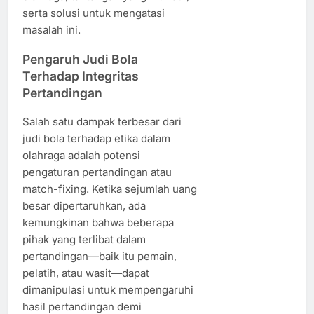
serta solusi untuk mengatasi
masalah ini.
Pengaruh Judi Bola
Terhadap Integritas
Pertandingan
Salah satu dampak terbesar dari
judi bola terhadap etika dalam
olahraga adalah potensi
pengaturan pertandingan atau
match-fixing. Ketika sejumlah uang
besar dipertaruhkan, ada
kemungkinan bahwa beberapa
pihak yang terlibat dalam
pertandingan—baik itu pemain,
pelatih, atau wasit—dapat
dimanipulasi untuk mempengaruhi
hasil pertandingan demi