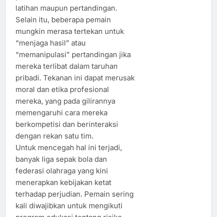
latihan maupun pertandingan.
Selain itu, beberapa pemain
mungkin merasa tertekan untuk
“menjaga hasil” atau
“memanipulasi” pertandingan jika
mereka terlibat dalam taruhan
pribadi. Tekanan ini dapat merusak
moral dan etika profesional
mereka, yang pada gilirannya
memengaruhi cara mereka
berkompetisi dan berinteraksi
dengan rekan satu tim.
Untuk mencegah hal ini terjadi,
banyak liga sepak bola dan
federasi olahraga yang kini
menerapkan kebijakan ketat
terhadap perjudian. Pemain sering
kali diwajibkan untuk mengikuti