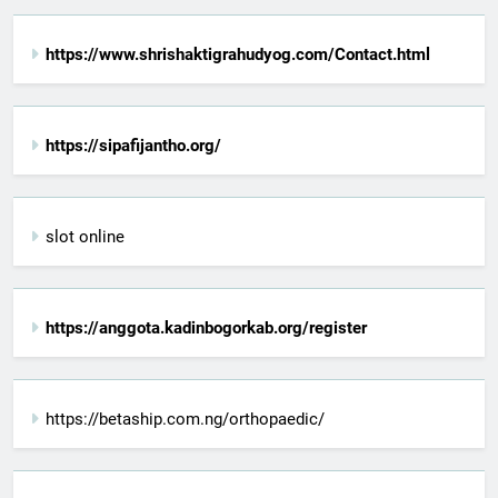
https://www.shrishaktigrahudyog.com/Contact.html
https://sipafijantho.org/
slot online
https://anggota.kadinbogorkab.org/register
https://betaship.com.ng/orthopaedic/