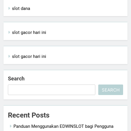
slot dana
slot gacor hari ini
slot gacor hari ini
Search
SEARCH
Recent Posts
Panduan Menggunakan EDWINSLOT bagi Pengguna