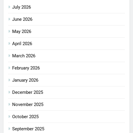
July 2026
June 2026
May 2026
April 2026
March 2026
February 2026
January 2026
December 2025
November 2025
October 2025
September 2025