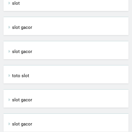
slot
slot gacor
slot gacor
toto slot
slot gacor
slot gacor