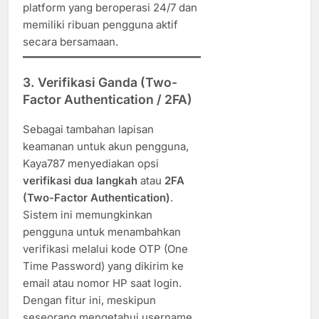
platform yang beroperasi 24/7 dan
memiliki ribuan pengguna aktif
secara bersamaan.
3.
Verifikasi Ganda (Two-
Factor Authentication / 2FA)
Sebagai tambahan lapisan
keamanan untuk akun pengguna,
Kaya787 menyediakan opsi
verifikasi dua langkah
atau
2FA
(Two-Factor Authentication)
.
Sistem ini memungkinkan
pengguna untuk menambahkan
verifikasi melalui kode OTP (One
Time Password) yang dikirim ke
email atau nomor HP saat login.
Dengan fitur ini, meskipun
seseorang mengetahui username