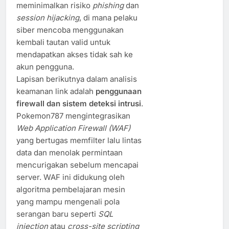
meminimalkan risiko
phishing
dan
session hijacking
, di mana pelaku
siber mencoba menggunakan
kembali tautan valid untuk
mendapatkan akses tidak sah ke
akun pengguna.
Lapisan berikutnya dalam analisis
keamanan link adalah
penggunaan
firewall dan sistem deteksi intrusi
.
Pokemon787 mengintegrasikan
Web Application Firewall (WAF)
yang bertugas memfilter lalu lintas
data dan menolak permintaan
mencurigakan sebelum mencapai
server. WAF ini didukung oleh
algoritma pembelajaran mesin
yang mampu mengenali pola
serangan baru seperti
SQL
injection
atau
cross-site scripting