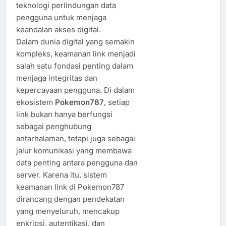
teknologi perlindungan data
pengguna untuk menjaga
keandalan akses digital.
Dalam dunia digital yang semakin
kompleks, keamanan link menjadi
salah satu fondasi penting dalam
menjaga integritas dan
kepercayaan pengguna. Di dalam
ekosistem
Pokemon787
, setiap
link bukan hanya berfungsi
sebagai penghubung
antarhalaman, tetapi juga sebagai
jalur komunikasi yang membawa
data penting antara pengguna dan
server. Karena itu, sistem
keamanan link di Pokemon787
dirancang dengan pendekatan
yang menyeluruh, mencakup
enkripsi, autentikasi, dan