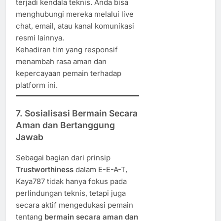
terjadi kendala teknis. Anda bisa
menghubungi mereka melalui live
chat, email, atau kanal komunikasi
resmi lainnya.
Kehadiran tim yang responsif
menambah rasa aman dan
kepercayaan pemain terhadap
platform ini.
7.
Sosialisasi Bermain Secara
Aman dan Bertanggung
Jawab
Sebagai bagian dari prinsip
Trustworthiness
dalam E-E-A-T,
Kaya787 tidak hanya fokus pada
perlindungan teknis, tetapi juga
secara aktif mengedukasi pemain
tentang
bermain secara aman dan