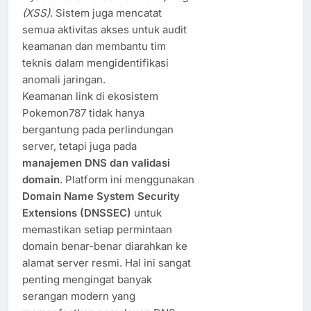
(XSS)
. Sistem juga mencatat
semua aktivitas akses untuk audit
keamanan dan membantu tim
teknis dalam mengidentifikasi
anomali jaringan.
Keamanan link di ekosistem
Pokemon787 tidak hanya
bergantung pada perlindungan
server, tetapi juga pada
manajemen DNS dan validasi
domain
. Platform ini menggunakan
Domain Name System Security
Extensions (DNSSEC)
untuk
memastikan setiap permintaan
domain benar-benar diarahkan ke
alamat server resmi. Hal ini sangat
penting mengingat banyak
serangan modern yang