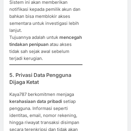
Sistem ini akan memberikan
notifikasi kepada pemilik akun dan
bahkan bisa memblokir akses
sementara untuk investigasi lebih
lanjut.
Tujuannya adalah untuk
mencegah
tindakan penipuan
atau akses
tidak sah sejak awal sebelum
terjadi kerugian.
5.
Privasi Data Pengguna
Dijaga Ketat
Kaya787 berkomitmen menjaga
kerahasiaan data pribadi
setiap
pengguna. Informasi seperti
identitas, email, nomor rekening,
hingga riwayat transaksi disimpan
secara terenkripsi dan tidak akan