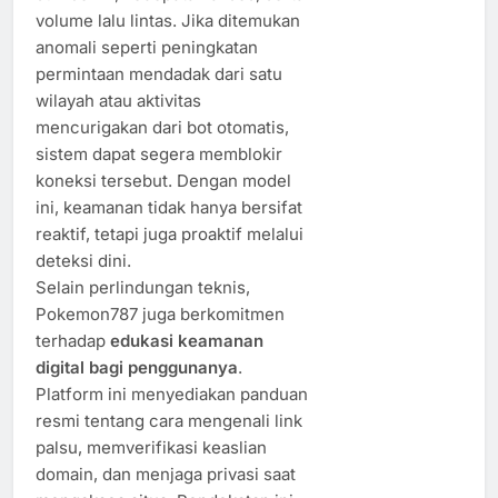
volume lalu lintas. Jika ditemukan
anomali seperti peningkatan
permintaan mendadak dari satu
wilayah atau aktivitas
mencurigakan dari bot otomatis,
sistem dapat segera memblokir
koneksi tersebut. Dengan model
ini, keamanan tidak hanya bersifat
reaktif, tetapi juga proaktif melalui
deteksi dini.
Selain perlindungan teknis,
Pokemon787 juga berkomitmen
terhadap
edukasi keamanan
digital bagi penggunanya
.
Platform ini menyediakan panduan
resmi tentang cara mengenali link
palsu, memverifikasi keaslian
domain, dan menjaga privasi saat