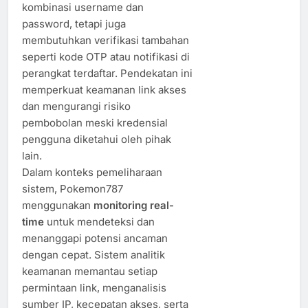
kombinasi username dan
password, tetapi juga
membutuhkan verifikasi tambahan
seperti kode OTP atau notifikasi di
perangkat terdaftar. Pendekatan ini
memperkuat keamanan link akses
dan mengurangi risiko
pembobolan meski kredensial
pengguna diketahui oleh pihak
lain.
Dalam konteks pemeliharaan
sistem, Pokemon787
menggunakan
monitoring real-
time
untuk mendeteksi dan
menanggapi potensi ancaman
dengan cepat. Sistem analitik
keamanan memantau setiap
permintaan link, menganalisis
sumber IP, kecepatan akses, serta