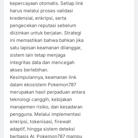
kepercayaan otomatis. Setiap link
harus melalui proses validasi
kredensial, enkripsi, serta
pengecekan reputasi sebelum
diizinkan untuk berjalan. Strategi
ini memastikan bahwa bahkan jika
satu lapisan keamanan dilanggar,
sistem lain tetap menjaga
integritas data dan mencegah
akses berlebihan.
Kesimpulannya, keamanan link
dalam ekosistem Pokemon787
merupakan hasil perpaduan antara
teknologi canggih, kebijakan
manajemen risiko, dan kesadaran
pengguna. Melalui implementasi
enkripsi, tokenisasi, firewall
adaptif, hingga sistem deteksi
berbasis AI, Pokemon787 mampu