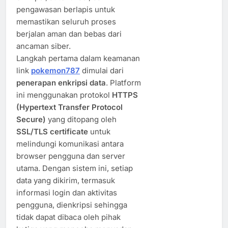
pengawasan berlapis untuk
memastikan seluruh proses
berjalan aman dan bebas dari
ancaman siber.
Langkah pertama dalam keamanan
link
pokemon787
dimulai dari
penerapan enkripsi data
. Platform
ini menggunakan protokol
HTTPS
(Hypertext Transfer Protocol
Secure)
yang ditopang oleh
SSL/TLS certificate
untuk
melindungi komunikasi antara
browser pengguna dan server
utama. Dengan sistem ini, setiap
data yang dikirim, termasuk
informasi login dan aktivitas
pengguna, dienkripsi sehingga
tidak dapat dibaca oleh pihak