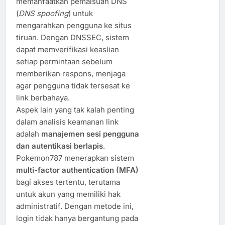
memanfaatkan pemalsuan DNS
(
DNS spoofing
) untuk
mengarahkan pengguna ke situs
tiruan. Dengan DNSSEC, sistem
dapat memverifikasi keaslian
setiap permintaan sebelum
memberikan respons, menjaga
agar pengguna tidak tersesat ke
link berbahaya.
Aspek lain yang tak kalah penting
dalam analisis keamanan link
adalah
manajemen sesi pengguna
dan autentikasi berlapis
.
Pokemon787 menerapkan sistem
multi-factor authentication (MFA)
bagi akses tertentu, terutama
untuk akun yang memiliki hak
administratif. Dengan metode ini,
login tidak hanya bergantung pada