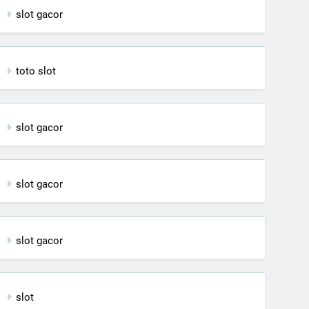
slot gacor
toto slot
slot gacor
slot gacor
slot gacor
slot