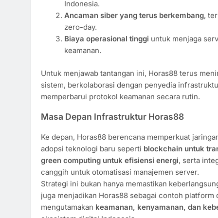
Indonesia.
Ancaman siber yang terus berkembang
, t
zero-day.
Biaya operasional tinggi
untuk menjaga serv
keamanan.
Untuk menjawab tantangan ini, Horas88 terus menin
sistem, berkolaborasi dengan penyedia infrastruktur
memperbarui protokol keamanan secara rutin.
Masa Depan Infrastruktur Horas88
Ke depan, Horas88 berencana memperkuat jaringa
adopsi teknologi baru seperti
blockchain untuk tra
green computing untuk efisiensi energi
, serta inte
canggih untuk otomatisasi manajemen server.
Strategi ini bukan hanya memastikan keberlangsung
juga menjadikan Horas88 sebagai contoh platform d
mengutamakan
keamanan, kenyamanan, dan kebe