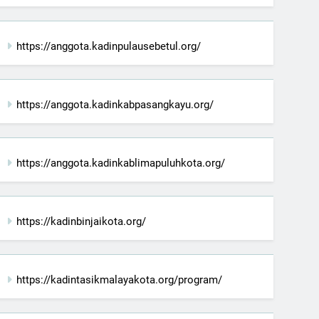
https://anggota.kadinpulausebetul.org/
https://anggota.kadinkabpasangkayu.org/
https://anggota.kadinkablimapuluhkota.org/
https://kadinbinjaikota.org/
https://kadintasikmalayakota.org/program/