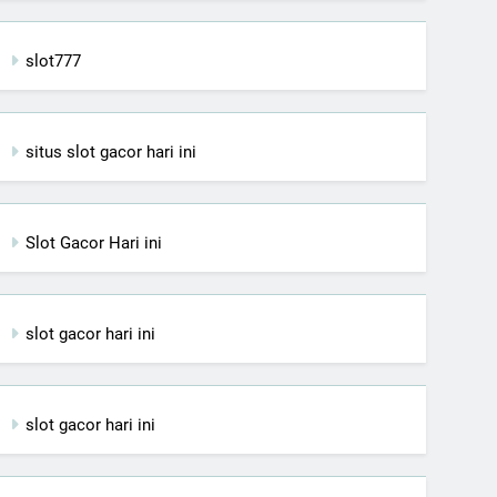
slot777
situs slot gacor hari ini
Slot Gacor Hari ini
slot gacor hari ini
slot gacor hari ini