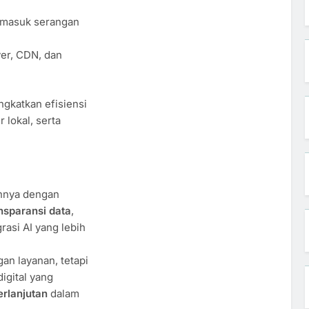
ermasuk serangan
er, CDN, dan
gkatkan efisiensi
 lokal, serta
nnya dengan
nsparansi data
,
grasi AI yang lebih
an layanan, tetapi
igital yang
rlanjutan
dalam