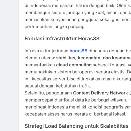
di Indonesia, memahami hal ini dengan baik. Oleh k
membangun sistem jaringan yang kuat, aman, dan b
memastikan kenyamanan pengguna sekaligus men
pertumbuhan jangka panjang.
Fondasi Infrastruktur Horas88
Infrastruktur jaringan
horas88
dibangun dengan ber
elemen utama:
stabilitas, kecepatan, dan keaman
memanfaatkan
cloud computing
sebagai fondasi, 
memungkinkan sistem beroperasi secara elastis. D
ini, kapasitas server bisa ditingkatkan atau dikuran
sesuai dengan kebutuhan trafik.
Selain itu, penggunaan
Content Delivery Network 
mempercepat distribusi data ke berbagai wilayah. H
mengingat Indonesia memiliki kondisi geografis ya
kecepatan akses harus merata di berbagai lokasi.
Strategi Load Balancing untuk Skalabilitas