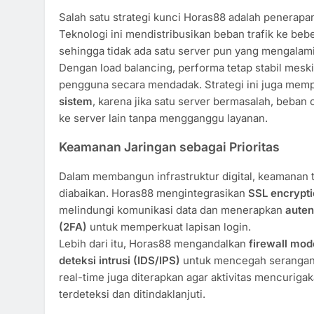
Salah satu strategi kunci Horas88 adalah penerap
Teknologi ini mendistribusikan beban trafik ke beb
sehingga tidak ada satu server pun yang mengalami
Dengan load balancing, performa tetap stabil meski 
pengguna secara mendadak. Strategi ini juga mem
sistem
, karena jika satu server bermasalah, beban 
ke server lain tanpa mengganggu layanan.
Keamanan Jaringan sebagai Prioritas
Dalam membangun infrastruktur digital, keamanan t
diabaikan. Horas88 mengintegrasikan
SSL encrypt
melindungi komunikasi data dan menerapkan
auten
(2FA)
untuk memperkuat lapisan login.
Lebih dari itu, Horas88 mengandalkan
firewall mod
deteksi intrusi (IDS/IPS)
untuk mencegah serangan 
real-time juga diterapkan agar aktivitas mencuriga
terdeteksi dan ditindaklanjuti.