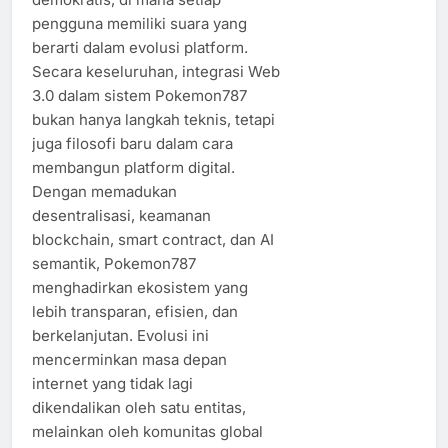
pengguna memiliki suara yang
berarti dalam evolusi platform.
Secara keseluruhan, integrasi Web
3.0 dalam sistem Pokemon787
bukan hanya langkah teknis, tetapi
juga filosofi baru dalam cara
membangun platform digital.
Dengan memadukan
desentralisasi, keamanan
blockchain, smart contract, dan AI
semantik, Pokemon787
menghadirkan ekosistem yang
lebih transparan, efisien, dan
berkelanjutan. Evolusi ini
mencerminkan masa depan
internet yang tidak lagi
dikendalikan oleh satu entitas,
melainkan oleh komunitas global