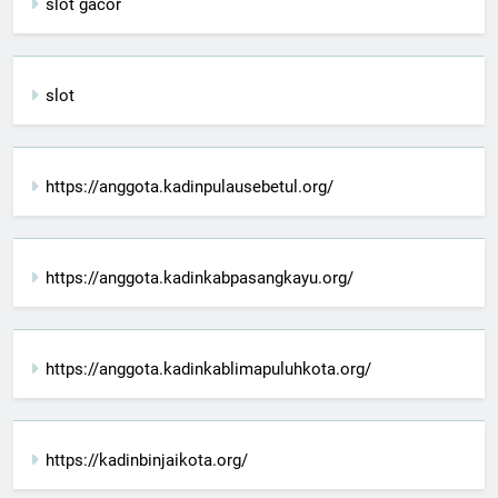
slot gacor
slot
https://anggota.kadinpulausebetul.org/
https://anggota.kadinkabpasangkayu.org/
https://anggota.kadinkablimapuluhkota.org/
https://kadinbinjaikota.org/