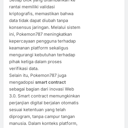
rantai memiliki validasi
kriptografis, memastikan bahwa
data tidak dapat diubah tanpa
konsensus jaringan. Melalui sistem
ini, Pokemon787 meningkatkan
kepercayaan pengguna terhadap
keamanan platform sekaligus
mengurangi kebutuhan terhadap
pihak ketiga dalam proses
verifikasi data.
Selain itu, Pokemon787 juga
mengadopsi
smart contract
sebagai bagian dari inovasi Web
3.0. Smart contract memungkinkan
perjanjian digital berjalan otomatis
sesuai ketentuan yang telah
diprogram, tanpa campur tangan
manusia. Dalam konteks platform,