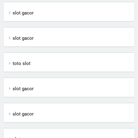
slot gacor
slot gacor
toto slot
slot gacor
slot gacor