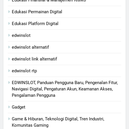
Edukasi Finansial & Manajemen Risiko
Edukasi Permainan Digital
Edukasi Platform Digital
edwinslot
edwinslot alternatif
edwinslot link alternatif
edwinslot rtp
EDWINSLOT, Panduan Pengguna Baru, Pengenalan Fitur,
Navigasi Digital, Pengaturan Akun, Keamanan Akses,
Pengalaman Pengguna
Gadget
Game & Hiburan, Teknologi Digital, Tren Industri,
Komunitas Gaming