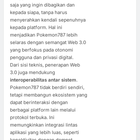
saja yang ingin dibagikan dan
kepada siapa, tanpa harus
menyerahkan kendali sepenuhnya
kepada platform. Hal ini
menjadikan Pokemon787 lebih
selaras dengan semangat Web 3.0
yang berfokus pada otonomi
pengguna dan privasi digital.
Dari sisi teknis, penerapan Web
3.0 juga mendukung
interoperabilitas antar sistem
.
Pokemon787 tidak berdiri sendiri,
tetapi membangun ekosistem yang
dapat berinteraksi dengan
berbagai platform lain melalui
protokol terbuka. Ini
memungkinkan integrasi lintas
aplikasi yang lebih luas, seperti
konektivitas dengan dompet