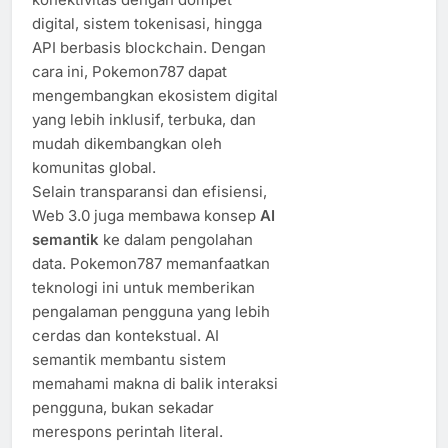
digital, sistem tokenisasi, hingga
API berbasis blockchain. Dengan
cara ini, Pokemon787 dapat
mengembangkan ekosistem digital
yang lebih inklusif, terbuka, dan
mudah dikembangkan oleh
komunitas global.
Selain transparansi dan efisiensi,
Web 3.0 juga membawa konsep
AI
semantik
ke dalam pengolahan
data. Pokemon787 memanfaatkan
teknologi ini untuk memberikan
pengalaman pengguna yang lebih
cerdas dan kontekstual. AI
semantik membantu sistem
memahami makna di balik interaksi
pengguna, bukan sekadar
merespons perintah literal.