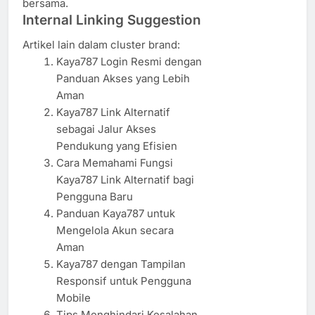
bersama.
Internal Linking Suggestion
Artikel lain dalam cluster brand:
Kaya787 Login Resmi dengan
Panduan Akses yang Lebih
Aman
Kaya787 Link Alternatif
sebagai Jalur Akses
Pendukung yang Efisien
Cara Memahami Fungsi
Kaya787 Link Alternatif bagi
Pengguna Baru
Panduan Kaya787 untuk
Mengelola Akun secara
Aman
Kaya787 dengan Tampilan
Responsif untuk Pengguna
Mobile
Tips Menghindari Kesalahan