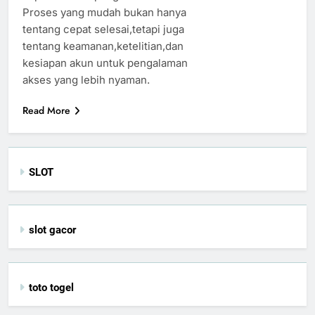
Proses yang mudah bukan hanya
tentang cepat selesai,tetapi juga
tentang keamanan,ketelitian,dan
kesiapan akun untuk pengalaman
akses yang lebih nyaman.
Read More
SLOT
slot gacor
toto togel