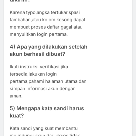
Karena typo,angka tertukar,spasi
tambahan,atau kolom kosong dapat
membuat proses daftar gagal atau
menyulitkan login pertama.
4) Apa yang dilakukan setelah
akun berhasil dibuat?
Ikuti instruksi verifikasi jika
tersedia,lakukan login
pertama,pahami halaman utama,dan
simpan informasi akun dengan
aman.
5) Mengapa kata sandi harus
kuat?
Kata sandi yang kuat membantu
melindungi akun dari akses tidak