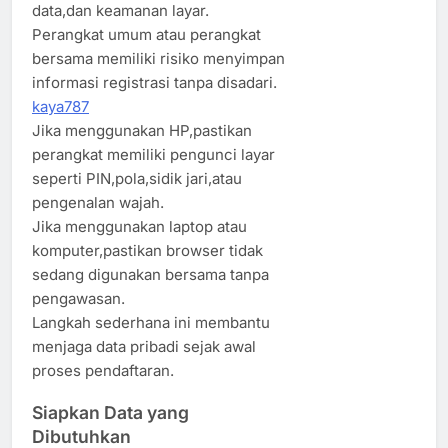
data,dan keamanan layar.
Perangkat umum atau perangkat
bersama memiliki risiko menyimpan
informasi registrasi tanpa disadari.
kaya787
Jika menggunakan HP,pastikan
perangkat memiliki pengunci layar
seperti PIN,pola,sidik jari,atau
pengenalan wajah.
Jika menggunakan laptop atau
komputer,pastikan browser tidak
sedang digunakan bersama tanpa
pengawasan.
Langkah sederhana ini membantu
menjaga data pribadi sejak awal
proses pendaftaran.
Siapkan Data yang
Dibutuhkan