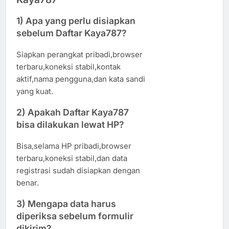
1) Apa yang perlu disiapkan
sebelum Daftar Kaya787?
Siapkan perangkat pribadi,browser
terbaru,koneksi stabil,kontak
aktif,nama pengguna,dan kata sandi
yang kuat.
2) Apakah Daftar Kaya787
bisa dilakukan lewat HP?
Bisa,selama HP pribadi,browser
terbaru,koneksi stabil,dan data
registrasi sudah disiapkan dengan
benar.
3) Mengapa data harus
diperiksa sebelum formulir
dikirim?