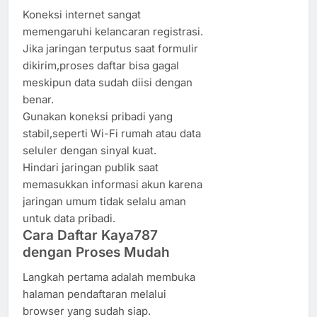
Koneksi internet sangat
memengaruhi kelancaran registrasi.
Jika jaringan terputus saat formulir
dikirim,proses daftar bisa gagal
meskipun data sudah diisi dengan
benar.
Gunakan koneksi pribadi yang
stabil,seperti Wi-Fi rumah atau data
seluler dengan sinyal kuat.
Hindari jaringan publik saat
memasukkan informasi akun karena
jaringan umum tidak selalu aman
untuk data pribadi.
Cara Daftar Kaya787
dengan Proses Mudah
Langkah pertama adalah membuka
halaman pendaftaran melalui
browser yang sudah siap.