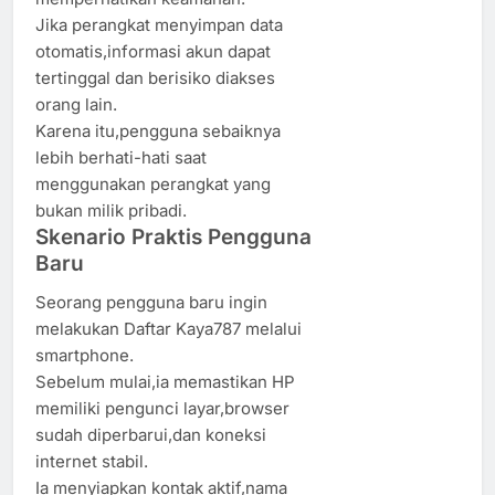
Jika perangkat menyimpan data
otomatis,informasi akun dapat
tertinggal dan berisiko diakses
orang lain.
Karena itu,pengguna sebaiknya
lebih berhati-hati saat
menggunakan perangkat yang
bukan milik pribadi.
Skenario Praktis Pengguna
Baru
Seorang pengguna baru ingin
melakukan Daftar Kaya787 melalui
smartphone.
Sebelum mulai,ia memastikan HP
memiliki pengunci layar,browser
sudah diperbarui,dan koneksi
internet stabil.
Ia menyiapkan kontak aktif,nama