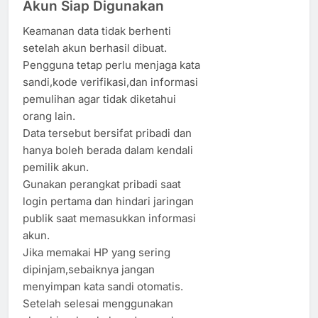
Akun Siap Digunakan
Keamanan data tidak berhenti
setelah akun berhasil dibuat.
Pengguna tetap perlu menjaga kata
sandi,kode verifikasi,dan informasi
pemulihan agar tidak diketahui
orang lain.
Data tersebut bersifat pribadi dan
hanya boleh berada dalam kendali
pemilik akun.
Gunakan perangkat pribadi saat
login pertama dan hindari jaringan
publik saat memasukkan informasi
akun.
Jika memakai HP yang sering
dipinjam,sebaiknya jangan
menyimpan kata sandi otomatis.
Setelah selesai menggunakan