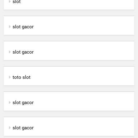
slot
slot gacor
slot gacor
toto slot
slot gacor
slot gacor