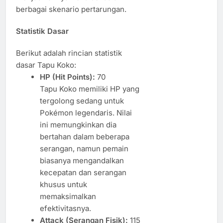
berbagai skenario pertarungan.
Statistik Dasar
Berikut adalah rincian statistik
dasar Tapu Koko:
HP (Hit Points):
70
Tapu Koko memiliki HP yang
tergolong sedang untuk
Pokémon legendaris. Nilai
ini memungkinkan dia
bertahan dalam beberapa
serangan, namun pemain
biasanya mengandalkan
kecepatan dan serangan
khusus untuk
memaksimalkan
efektivitasnya.
Attack (Serangan Fisik):
115