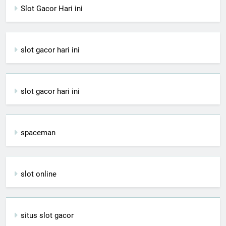
Slot Gacor Hari ini
slot gacor hari ini
slot gacor hari ini
spaceman
slot online
situs slot gacor