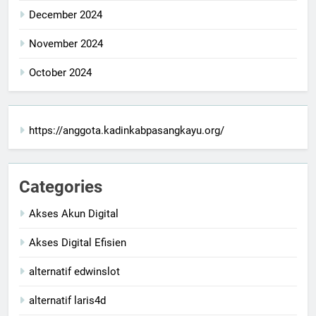
December 2024
November 2024
October 2024
https://anggota.kadinkabpasangkayu.org/
Categories
Akses Akun Digital
Akses Digital Efisien
alternatif edwinslot
alternatif laris4d