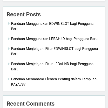
Recent Posts
Panduan Menggunakan EDWINSLOT bagi Pengguna
Baru
Panduan Menggunakan LEBAH4D bagi Pengguna Baru
Panduan Menjelajahi Fitur EDWINSLOT bagi Pengguna
Baru
Panduan Menjelajahi Fitur LEBAH4D bagi Pengguna
Baru
Panduan Memahami Elemen Penting dalam Tampilan
KAYA787
Recent Comments