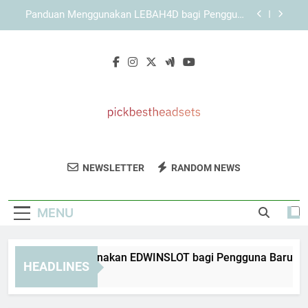
Skip
Panduan Menjelajahi Fitur EDWINSLOT bagi
to
Pengguna Baru
content
Panduan Menjelajahi Fitur LEBAH4D bagi
Pengguna Baru
Panduan Menggunakan EDWINSLOT bagi
Pengguna Baru
Panduan Menggunakan LEBAH4D bagi Pengguna
Baru
Panduan Menjelajahi Fitur EDWINSLOT bagi
Pengguna Baru
Pick Best
Dapatkan Headset Terbaik Dengan
Panduan Menjelajahi Fitur LEBAH4D bagi
NEWSLETTER
RANDOM NEWS
Headsets
Pengguna Baru
Rekomendasi Dari Pick Best Headsets.
Ulasan Dan Panduan Untuk Kualitas Suara
MENU
Terbaik.
anduan Menggunakan EDWINSLOT bagi Pengguna Baru
HEADLINES
Week Ago