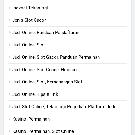
Inovasi Teknologi
Jenis Slot Gacor
Judi Online, Panduan Pendaftaran
Judi Online, Slot
Judi Online, Slot Gacor, Panduan Permainan
Judi Online, Slot Online, Hiburan
Judi Online, Slot, Kemenangan Slot
Judi Online, Tips & Trik
Judi Slot Online, Teknologi Perjudian, Platform Judi
Kasino, Permainan
Kasino, Permainan, Slot Online