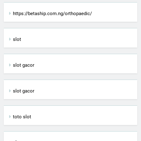
https://betaship.com.ng/orthopaedic/
slot
slot gacor
slot gacor
toto slot