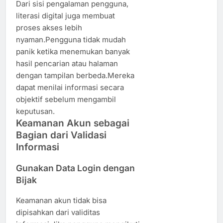
Dari sisi pengalaman pengguna,
literasi digital juga membuat
proses akses lebih
nyaman.Pengguna tidak mudah
panik ketika menemukan banyak
hasil pencarian atau halaman
dengan tampilan berbeda.Mereka
dapat menilai informasi secara
objektif sebelum mengambil
keputusan.
Keamanan Akun sebagai
Bagian dari Validasi
Informasi
Gunakan Data Login dengan
Bijak
Keamanan akun tidak bisa
dipisahkan dari validitas