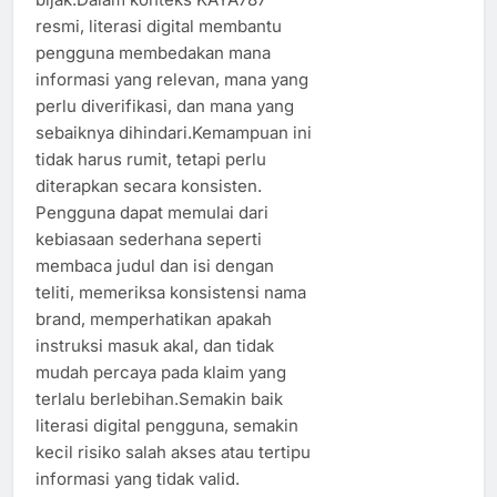
resmi, literasi digital membantu
pengguna membedakan mana
informasi yang relevan, mana yang
perlu diverifikasi, dan mana yang
sebaiknya dihindari.Kemampuan ini
tidak harus rumit, tetapi perlu
diterapkan secara konsisten.
Pengguna dapat memulai dari
kebiasaan sederhana seperti
membaca judul dan isi dengan
teliti, memeriksa konsistensi nama
brand, memperhatikan apakah
instruksi masuk akal, dan tidak
mudah percaya pada klaim yang
terlalu berlebihan.Semakin baik
literasi digital pengguna, semakin
kecil risiko salah akses atau tertipu
informasi yang tidak valid.