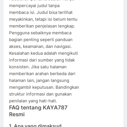
mempercayai judul tanpa
membaca isi. Judul bisa terlihat
meyakinkan, tetapi isi belum tentu
memberikan penjelasan lengkap.
Pengguna sebaiknya membaca
bagian penting seperti panduan
akses, keamanan, dan navigasi.
Kesalahan kedua adalah mengikuti
informasi dari sumber yang tidak
konsisten. Jika satu halaman
memberikan arahan berbeda dari
halaman lain, jangan langsung
mengambil keputusan. Bandingkan
struktur informasi dan gunakan
penilaian yang hati-hati.
FAQ tentang KAYA787
Resmi
1. Apa yang dimaksud