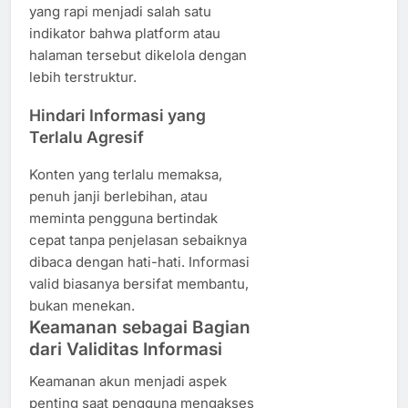
yang rapi menjadi salah satu
indikator bahwa platform atau
halaman tersebut dikelola dengan
lebih terstruktur.
Hindari Informasi yang
Terlalu Agresif
Konten yang terlalu memaksa,
penuh janji berlebihan, atau
meminta pengguna bertindak
cepat tanpa penjelasan sebaiknya
dibaca dengan hati-hati. Informasi
valid biasanya bersifat membantu,
bukan menekan.
Keamanan sebagai Bagian
dari Validitas Informasi
Keamanan akun menjadi aspek
penting saat pengguna mengakses