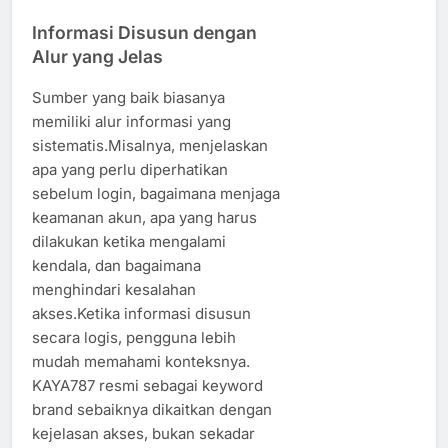
Informasi Disusun dengan
Alur yang Jelas
Sumber yang baik biasanya
memiliki alur informasi yang
sistematis.Misalnya, menjelaskan
apa yang perlu diperhatikan
sebelum login, bagaimana menjaga
keamanan akun, apa yang harus
dilakukan ketika mengalami
kendala, dan bagaimana
menghindari kesalahan
akses.Ketika informasi disusun
secara logis, pengguna lebih
mudah memahami konteksnya.
KAYA787 resmi sebagai keyword
brand sebaiknya dikaitkan dengan
kejelasan akses, bukan sekadar