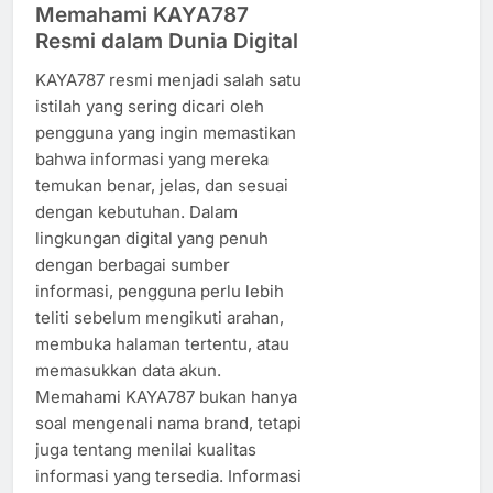
Memahami KAYA787
Resmi dalam Dunia Digital
KAYA787 resmi menjadi salah satu
istilah yang sering dicari oleh
pengguna yang ingin memastikan
bahwa informasi yang mereka
temukan benar, jelas, dan sesuai
dengan kebutuhan. Dalam
lingkungan digital yang penuh
dengan berbagai sumber
informasi, pengguna perlu lebih
teliti sebelum mengikuti arahan,
membuka halaman tertentu, atau
memasukkan data akun.
Memahami KAYA787 bukan hanya
soal mengenali nama brand, tetapi
juga tentang menilai kualitas
informasi yang tersedia. Informasi