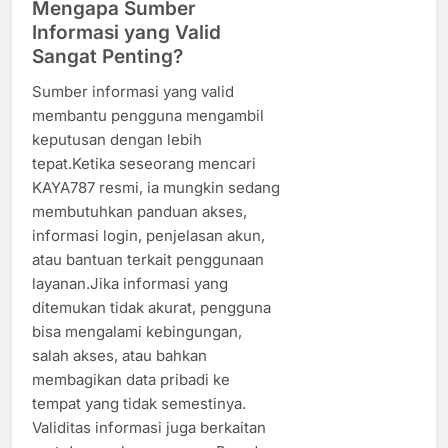
Mengapa Sumber
Informasi yang Valid
Sangat Penting?
Sumber informasi yang valid
membantu pengguna mengambil
keputusan dengan lebih
tepat.Ketika seseorang mencari
KAYA787 resmi, ia mungkin sedang
membutuhkan panduan akses,
informasi login, penjelasan akun,
atau bantuan terkait penggunaan
layanan.Jika informasi yang
ditemukan tidak akurat, pengguna
bisa mengalami kebingungan,
salah akses, atau bahkan
membagikan data pribadi ke
tempat yang tidak semestinya.
Validitas informasi juga berkaitan