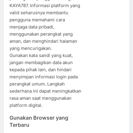
KAYA787. Informasi platform yang
valid seharusnya membantu
pengguna memahami cara
menjaga data pribadi,
menggunakan perangkat yang
aman, dan menghindari halaman
yang mencurigakan.
Gunakan kata sandi yang kuat,
jangan membagikan data akun
kepada pihak lain, dan hindari
menyimpan informasi login pada
perangkat umum. Langkah
sederhana ini dapat meningkatkan
rasa aman saat menggunakan
platform digital.
Gunakan Browser yang
Terbaru