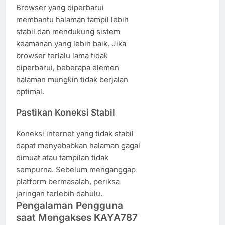
Browser yang diperbarui
membantu halaman tampil lebih
stabil dan mendukung sistem
keamanan yang lebih baik. Jika
browser terlalu lama tidak
diperbarui, beberapa elemen
halaman mungkin tidak berjalan
optimal.
Pastikan Koneksi Stabil
Koneksi internet yang tidak stabil
dapat menyebabkan halaman gagal
dimuat atau tampilan tidak
sempurna. Sebelum menganggap
platform bermasalah, periksa
jaringan terlebih dahulu.
Pengalaman Pengguna
saat Mengakses KAYA787