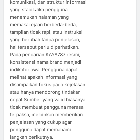
komunikasi, dan struktur informasi
yang stabil.Jika pengguna
menemukan halaman yang
memakai ejaan berbeda-beda,
tampilan tidak rapi, atau instruksi
yang berubah tanpa penjelasan,
hal tersebut perlu diperhatikan.
Pada pencarian KAYA787 resmi,
konsistensi nama brand menjadi
indikator awal.Pengguna dapat
melihat apakah informasi yang
disampaikan fokus pada kejelasan
atau hanya mendorong tindakan
cepat.Sumber yang valid biasanya
tidak membuat pengguna merasa
terpaksa, melainkan memberikan
penjelasan yang cukup agar
pengguna dapat memahami
langkah berikutnya.