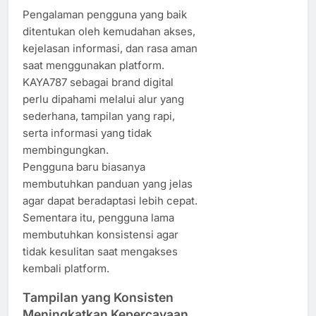
Pengalaman pengguna yang baik
ditentukan oleh kemudahan akses,
kejelasan informasi, dan rasa aman
saat menggunakan platform.
KAYA787 sebagai brand digital
perlu dipahami melalui alur yang
sederhana, tampilan yang rapi,
serta informasi yang tidak
membingungkan.
Pengguna baru biasanya
membutuhkan panduan yang jelas
agar dapat beradaptasi lebih cepat.
Sementara itu, pengguna lama
membutuhkan konsistensi agar
tidak kesulitan saat mengakses
kembali platform.
Tampilan yang Konsisten
Meningkatkan Kepercayaan