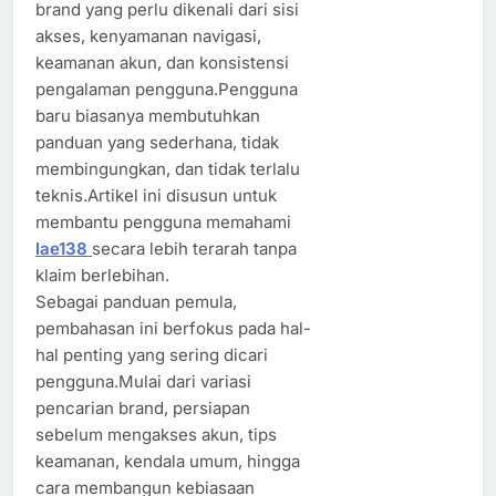
brand yang perlu dikenali dari sisi
akses, kenyamanan navigasi,
keamanan akun, dan konsistensi
pengalaman pengguna.Pengguna
baru biasanya membutuhkan
panduan yang sederhana, tidak
membingungkan, dan tidak terlalu
teknis.Artikel ini disusun untuk
membantu pengguna memahami
lae138
secara lebih terarah tanpa
klaim berlebihan.
Sebagai panduan pemula,
pembahasan ini berfokus pada hal-
hal penting yang sering dicari
pengguna.Mulai dari variasi
pencarian brand, persiapan
sebelum mengakses akun, tips
keamanan, kendala umum, hingga
cara membangun kebiasaan