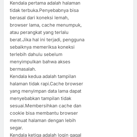
Kendala pertama adalah halaman
tidak terbuka.Penyebabnya bisa
berasal dari koneksi lemah,
browser lama, cache menumpuk,
atau perangkat yang terlalu
berat.Jika hal ini terjadi, pengguna
sebaiknya memeriksa koneksi
terlebih dahulu sebelum
menyimpulkan bahwa akses
bermasalah.
Kendala kedua adalah tampilan
halaman tidak rapi.Cache browser
yang menyimpan data lama dapat
menyebabkan tampilan tidak
sesuai.Membersihkan cache dan
cookie bisa membantu browser
memuat halaman dengan lebih
segar.
Kendala ketiga adalah login gagal