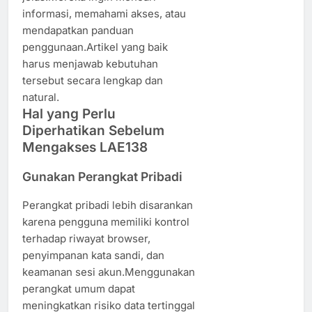
informasi, memahami akses, atau
mendapatkan panduan
penggunaan.Artikel yang baik
harus menjawab kebutuhan
tersebut secara lengkap dan
natural.
Hal yang Perlu
Diperhatikan Sebelum
Mengakses LAE138
Gunakan Perangkat Pribadi
Perangkat pribadi lebih disarankan
karena pengguna memiliki kontrol
terhadap riwayat browser,
penyimpanan kata sandi, dan
keamanan sesi akun.Menggunakan
perangkat umum dapat
meningkatkan risiko data tertinggal