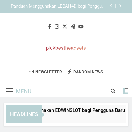
Skip
Panduan Menjelajahi Fitur EDWINSLOT bagi
to
Pengguna Baru
content
Panduan Menjelajahi Fitur LEBAH4D bagi
Pengguna Baru
Panduan Menggunakan EDWINSLOT bagi
Pengguna Baru
Panduan Menggunakan LEBAH4D bagi Pengguna
Baru
Panduan Menjelajahi Fitur EDWINSLOT bagi
Pengguna Baru
Pick Best
Dapatkan Headset Terbaik Dengan
Panduan Menjelajahi Fitur LEBAH4D bagi
NEWSLETTER
RANDOM NEWS
Headsets
Pengguna Baru
Rekomendasi Dari Pick Best Headsets.
Ulasan Dan Panduan Untuk Kualitas Suara
MENU
Terbaik.
nduan Menggunakan EDWINSLOT bagi Pengguna Baru
HEADLINES
Weeks Ago