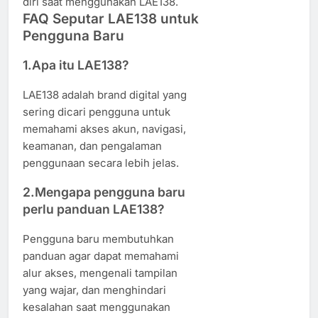
diri saat menggunakan LAE138.
FAQ Seputar LAE138 untuk
Pengguna Baru
1.Apa itu LAE138?
LAE138 adalah brand digital yang
sering dicari pengguna untuk
memahami akses akun, navigasi,
keamanan, dan pengalaman
penggunaan secara lebih jelas.
2.Mengapa pengguna baru
perlu panduan LAE138?
Pengguna baru membutuhkan
panduan agar dapat memahami
alur akses, mengenali tampilan
yang wajar, dan menghindari
kesalahan saat menggunakan