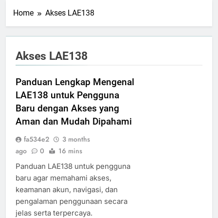
Home
Akses LAE138
Akses LAE138
Panduan Lengkap Mengenal
LAE138 untuk Pengguna
Baru dengan Akses yang
Aman dan Mudah Dipahami
fa534e2
3 months
ago
0
16 mins
Panduan LAE138 untuk pengguna
baru agar memahami akses,
keamanan akun, navigasi, dan
pengalaman penggunaan secara
jelas serta terpercaya.