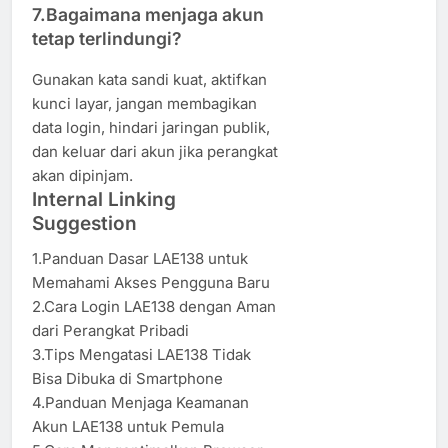
7.Bagaimana menjaga akun
tetap terlindungi?
Gunakan kata sandi kuat, aktifkan
kunci layar, jangan membagikan
data login, hindari jaringan publik,
dan keluar dari akun jika perangkat
akan dipinjam.
Internal Linking
Suggestion
1.Panduan Dasar LAE138 untuk
Memahami Akses Pengguna Baru
2.Cara Login LAE138 dengan Aman
dari Perangkat Pribadi
3.Tips Mengatasi LAE138 Tidak
Bisa Dibuka di Smartphone
4.Panduan Menjaga Keamanan
Akun LAE138 untuk Pemula