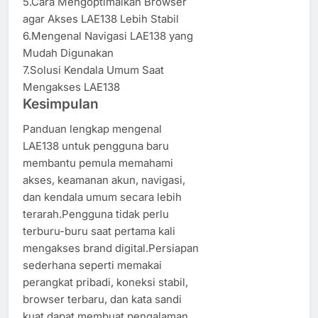
5.Cara Mengoptimalkan Browser
agar Akses LAE138 Lebih Stabil
6.Mengenal Navigasi LAE138 yang
Mudah Digunakan
7.Solusi Kendala Umum Saat
Mengakses LAE138
Kesimpulan
Panduan lengkap mengenal
LAE138 untuk pengguna baru
membantu pemula memahami
akses, keamanan akun, navigasi,
dan kendala umum secara lebih
terarah.Pengguna tidak perlu
terburu-buru saat pertama kali
mengakses brand digital.Persiapan
sederhana seperti memakai
perangkat pribadi, koneksi stabil,
browser terbaru, dan kata sandi
kuat dapat membuat pengalaman