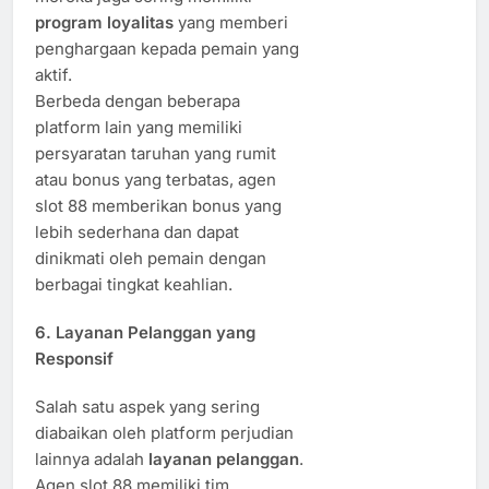
program loyalitas
yang memberi
penghargaan kepada pemain yang
aktif.
Berbeda dengan beberapa
platform lain yang memiliki
persyaratan taruhan yang rumit
atau bonus yang terbatas, agen
slot 88 memberikan bonus yang
lebih sederhana dan dapat
dinikmati oleh pemain dengan
berbagai tingkat keahlian.
6. Layanan Pelanggan yang
Responsif
Salah satu aspek yang sering
diabaikan oleh platform perjudian
lainnya adalah
layanan pelanggan
.
Agen slot 88 memiliki tim