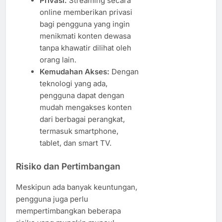
Privasi:
Streaming secara
online memberikan privasi
bagi pengguna yang ingin
menikmati konten dewasa
tanpa khawatir dilihat oleh
orang lain.
Kemudahan Akses:
Dengan
teknologi yang ada,
pengguna dapat dengan
mudah mengakses konten
dari berbagai perangkat,
termasuk smartphone,
tablet, dan smart TV.
Risiko dan Pertimbangan
Meskipun ada banyak keuntungan,
pengguna juga perlu
mempertimbangkan beberapa