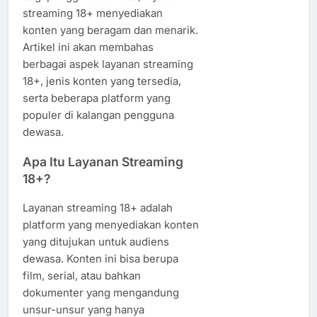
streaming 18+ menyediakan
konten yang beragam dan menarik.
Artikel ini akan membahas
berbagai aspek layanan streaming
18+, jenis konten yang tersedia,
serta beberapa platform yang
populer di kalangan pengguna
dewasa.
Apa Itu Layanan Streaming
18+?
Layanan streaming 18+ adalah
platform yang menyediakan konten
yang ditujukan untuk audiens
dewasa. Konten ini bisa berupa
film, serial, atau bahkan
dokumenter yang mengandung
unsur-unsur yang hanya