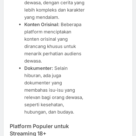
dewasa, dengan cerita yang
lebih kompleks dan karakter
yang mendalam.
Konten Orisinal:
Beberapa
platform menciptakan
konten orisinal yang
dirancang khusus untuk
menarik perhatian audiens
dewasa.
Dokumenter:
Selain
hiburan, ada juga
dokumenter yang
membahas isu-isu yang
relevan bagi orang dewasa,
seperti kesehatan,
hubungan, dan budaya.
Platform Populer untuk
Streaming 18+