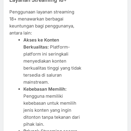
Penggunaan layanan streaming
18+ menawarkan berbagai
keuntungan bagi penggunanya,
antara lain:
Akses ke Konten
Berkualitas:
Platform-
platform ini seringkali
menyediakan konten
berkualitas tinggi yang tidak
tersedia di saluran
mainstream.
Kebebasan Memilih:
Pengguna memiliki
kebebasan untuk memilih
jenis konten yang ingin
ditonton tanpa tekanan dari
pihak lain.