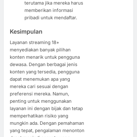
terutama jika mereka harus
memberikan informasi
pribadi untuk mendaftar.
Kesimpulan
Layanan streaming 18+
menyediakan banyak pilihan
konten menarik untuk pengguna
dewasa. Dengan berbagai jenis
konten yang tersedia, pengguna
dapat menemukan apa yang
mereka cari sesuai dengan
preferensi mereka. Namun,
penting untuk menggunakan
layanan ini dengan bijak dan tetap
memperhatikan risiko yang
mungkin ada. Dengan pemahaman
yang tepat, pengalaman menonton