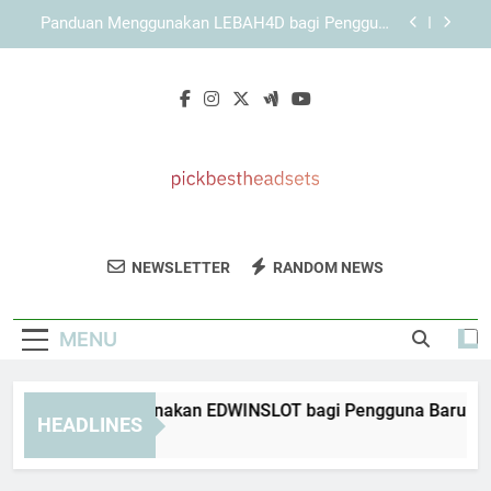
Skip
Panduan Menjelajahi Fitur EDWINSLOT bagi
to
Pengguna Baru
content
Panduan Menjelajahi Fitur LEBAH4D bagi
Pengguna Baru
Panduan Menggunakan EDWINSLOT bagi
Pengguna Baru
Panduan Menggunakan LEBAH4D bagi Pengguna
Baru
Panduan Menjelajahi Fitur EDWINSLOT bagi
Pengguna Baru
Pick Best
Dapatkan Headset Terbaik Dengan
Panduan Menjelajahi Fitur LEBAH4D bagi
NEWSLETTER
RANDOM NEWS
Headsets
Pengguna Baru
Rekomendasi Dari Pick Best Headsets.
Ulasan Dan Panduan Untuk Kualitas Suara
MENU
Terbaik.
anduan Menggunakan EDWINSLOT bagi Pengguna Baru
HEADLINES
Weeks Ago