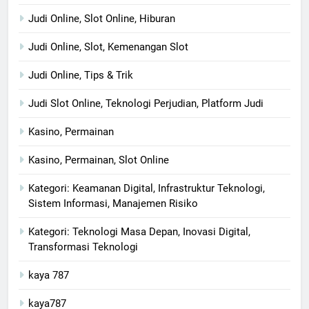
Judi Online, Slot Online, Hiburan
Judi Online, Slot, Kemenangan Slot
Judi Online, Tips & Trik
Judi Slot Online, Teknologi Perjudian, Platform Judi
Kasino, Permainan
Kasino, Permainan, Slot Online
Kategori: Keamanan Digital, Infrastruktur Teknologi,
Sistem Informasi, Manajemen Risiko
Kategori: Teknologi Masa Depan, Inovasi Digital,
Transformasi Teknologi
kaya 787
kaya787