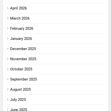
April 2026
March 2026
February 2026
January 2026
December 2025
November 2025
October 2025
September 2025
August 2025
July 2025
June 2025