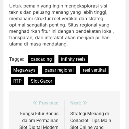
Untuk pemain yang ingin mengeksplorasi sisi
teknis dan peluang menang yang lebih tinggi,
memahami struktur reel vertikal dan strategi
optimal sangatlah penting. Situs regional yang
menghadirkan fitur ini dengan pendekatan lokal,
transparan, dan interaktif akan menjadi pilihan
utama di masa mendatang.
Tagged:
cascading
infinity reels
Megaways
pasar regional
reel vertikal
RTP
Slot Gacor
Previous:
Next:
Post
navigation
Fungsi Fitur Bonus
Strategi Menang di
dalam Permainan
Corlaslot: Tips Main
Slot Digital Modern
Slot Online yang