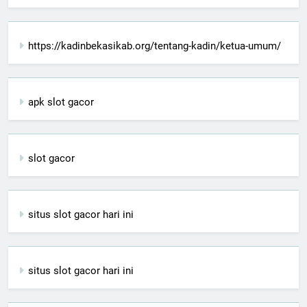
https://kadinbekasikab.org/tentang-kadin/ketua-umum/
apk slot gacor
slot gacor
situs slot gacor hari ini
situs slot gacor hari ini