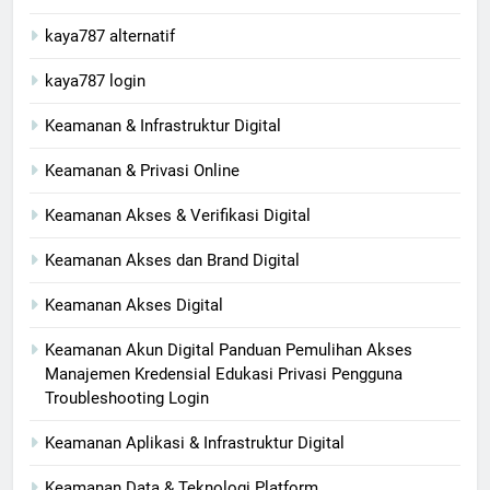
kaya787 alternatif
kaya787 login
Keamanan & Infrastruktur Digital
Keamanan & Privasi Online
Keamanan Akses & Verifikasi Digital
Keamanan Akses dan Brand Digital
Keamanan Akses Digital
Keamanan Akun Digital Panduan Pemulihan Akses
Manajemen Kredensial Edukasi Privasi Pengguna
Troubleshooting Login
Keamanan Aplikasi & Infrastruktur Digital
Keamanan Data & Teknologi Platform