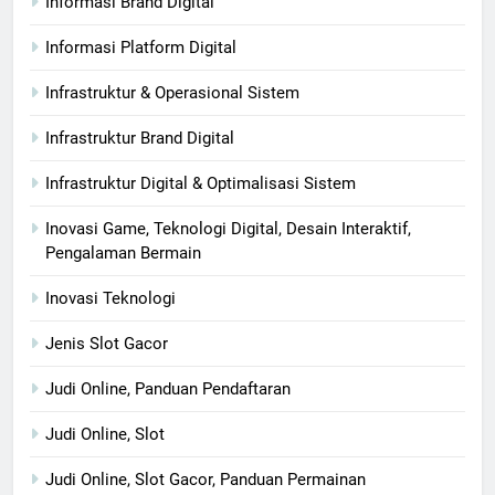
Informasi Brand Digital
Informasi Platform Digital
Infrastruktur & Operasional Sistem
Infrastruktur Brand Digital
Infrastruktur Digital & Optimalisasi Sistem
Inovasi Game, Teknologi Digital, Desain Interaktif,
Pengalaman Bermain
Inovasi Teknologi
Jenis Slot Gacor
Judi Online, Panduan Pendaftaran
Judi Online, Slot
Judi Online, Slot Gacor, Panduan Permainan