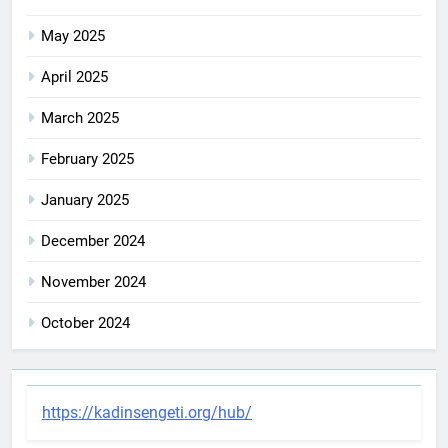
May 2025
April 2025
March 2025
February 2025
January 2025
December 2024
November 2024
October 2024
https://kadinsengeti.org/hub/