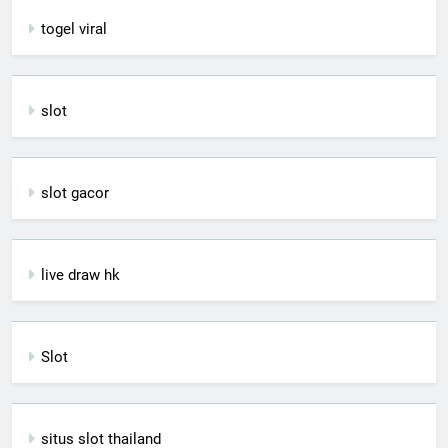
togel viral
slot
slot gacor
live draw hk
Slot
situs slot thailand