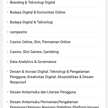
Branding & Teknologi Digital
Budaya Digital & Komunitas Online
Budaya Digital & Teknologi
campestre
Casino Online, Slot, Permainan Online
Casino, Slot Games, Gambling
Data Analytics & Governance
Desain & Inovasi Digital; Teknologi & Pengalaman
Pengguna; Kreativitas Digital; Aksesibilitas & Desain
Responsif
Desain Antarmuka dan Literasi Pengguna
Desain Antarmuka Permainan,Pengalaman
Pengguna,Optimasi Navigasi,Stabilitas Platform,Inovasi