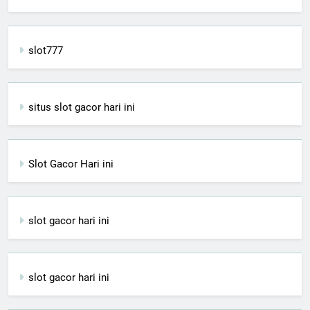
slot777
situs slot gacor hari ini
Slot Gacor Hari ini
slot gacor hari ini
slot gacor hari ini