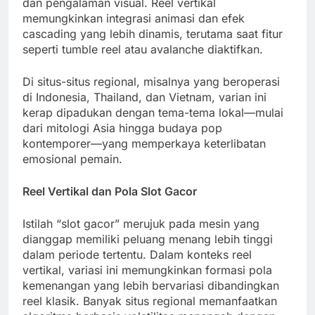
dan pengalaman visual. Reel vertikal
memungkinkan integrasi animasi dan efek
cascading yang lebih dinamis, terutama saat fitur
seperti tumble reel atau avalanche diaktifkan.
Di situs-situs regional, misalnya yang beroperasi
di Indonesia, Thailand, dan Vietnam, varian ini
kerap dipadukan dengan tema-tema lokal—mulai
dari mitologi Asia hingga budaya pop
kontemporer—yang memperkaya keterlibatan
emosional pemain.
Reel Vertikal dan Pola Slot Gacor
Istilah “slot gacor” merujuk pada mesin yang
dianggap memiliki peluang menang lebih tinggi
dalam periode tertentu. Dalam konteks reel
vertikal, variasi ini memungkinkan formasi pola
kemenangan yang lebih bervariasi dibandingkan
reel klasik. Banyak situs regional memanfaatkan