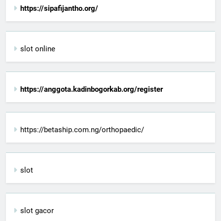
https://sipafijantho.org/
slot online
https://anggota.kadinbogorkab.org/register
https://betaship.com.ng/orthopaedic/
slot
slot gacor