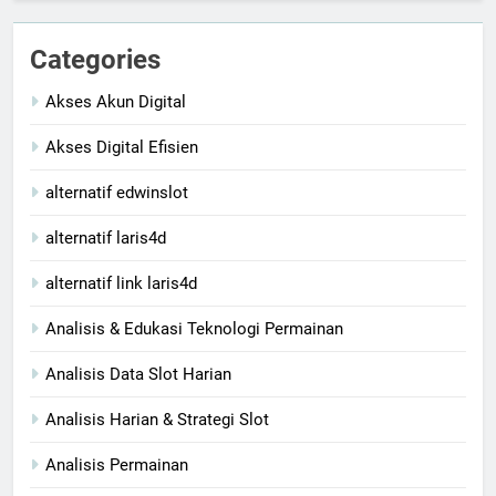
Categories
Akses Akun Digital
Akses Digital Efisien
alternatif edwinslot
alternatif laris4d
alternatif link laris4d
Analisis & Edukasi Teknologi Permainan
Analisis Data Slot Harian
Analisis Harian & Strategi Slot
Analisis Permainan