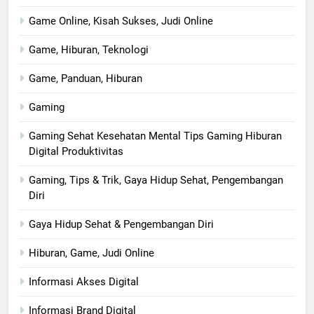
Game Online, Kisah Sukses, Judi Online
Game, Hiburan, Teknologi
Game, Panduan, Hiburan
Gaming
Gaming Sehat Kesehatan Mental Tips Gaming Hiburan
Digital Produktivitas
Gaming, Tips & Trik, Gaya Hidup Sehat, Pengembangan
Diri
Gaya Hidup Sehat & Pengembangan Diri
Hiburan, Game, Judi Online
Informasi Akses Digital
Informasi Brand Digital