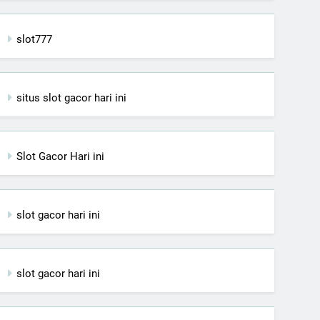
slot777
situs slot gacor hari ini
Slot Gacor Hari ini
slot gacor hari ini
slot gacor hari ini