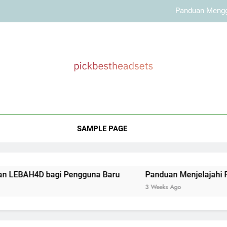
Panduan Mengg
Panduan Menjelajah
Panduan Menjelaj
Panduan Menggun
k Best Headsets
Panduan Mengg
Headset Terbaik Dengan Rekomendasi Dari Pick Best Headsets.
Panduan Menjelajah
SAMPLE PAGE
Panduan Menjelaj
bagi Pengguna Baru
Panduan Menjelajahi Fitur EDWI
3 Weeks Ago