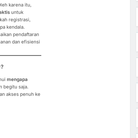
leh karena itu,
aktis
untuk
h registrasi,
pa kendala.
aikan pendaftaran
anan dan efisiensi
D?
hui
mengapa
 begitu saja.
an akses penuh ke