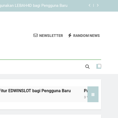
unakan LEBAH4D bagi Pengguna Baru
i Fitur EDWINSLOT bagi Pengguna Baru
ahi Fitur LEBAH4D bagi Pengguna Baru
NEWSLETTER
RANDOM NEWS
akan EDWINSLOT bagi Pengguna Baru
unakan LEBAH4D bagi Pengguna Baru
 Ulasan Dan Panduan Untuk Kualitas Suara Terbaik.
i Fitur EDWINSLOT bagi Pengguna Baru
ahi Fitur LEBAH4D bagi Pengguna Baru
NSLOT bagi Pengguna Baru
Panduan Menjelajahi Fitur L
3 Weeks Ago