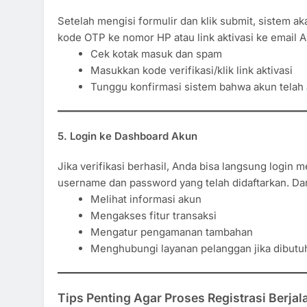
Setelah mengisi formulir dan klik submit, sistem a
kode OTP ke nomor HP atau link aktivasi ke email A
Cek kotak masuk dan spam
Masukkan kode verifikasi/klik link aktivasi
Tunggu konfirmasi sistem bahwa akun telah 
5.
Login ke Dashboard Akun
Jika verifikasi berhasil, Anda bisa langsung login
username dan password yang telah didaftarkan. Dari
Melihat informasi akun
Mengakses fitur transaksi
Mengatur pengamanan tambahan
Menghubungi layanan pelanggan jika dibutu
Tips Penting Agar Proses Registrasi Berjal