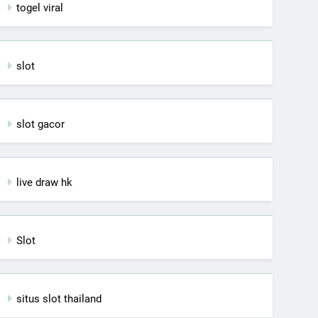
togel viral
slot
slot gacor
live draw hk
Slot
situs slot thailand