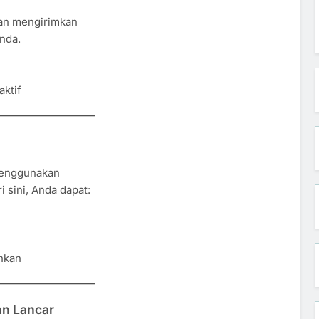
kan mengirimkan
nda.
aktif
 menggunakan
 sini, Anda dapat:
hkan
an Lancar