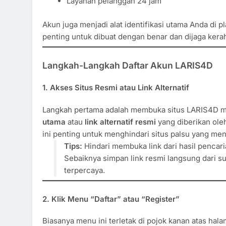
Layanan pelanggan 24 jam
Akun juga menjadi alat identifikasi utama Anda di p
penting untuk dibuat dengan benar dan dijaga kera
Langkah-Langkah Daftar Akun LARIS4D
1.
Akses Situs Resmi atau Link Alternatif
Langkah pertama adalah membuka situs LARIS4D m
utama
atau
link alternatif resmi
yang diberikan ole
ini penting untuk menghindari situs palsu yang meni
Tips:
Hindari membuka link dari hasil pencari
Sebaiknya simpan link resmi langsung dari 
terpercaya.
2.
Klik Menu “Daftar” atau “Register”
Biasanya menu ini terletak di pojok kanan atas hala