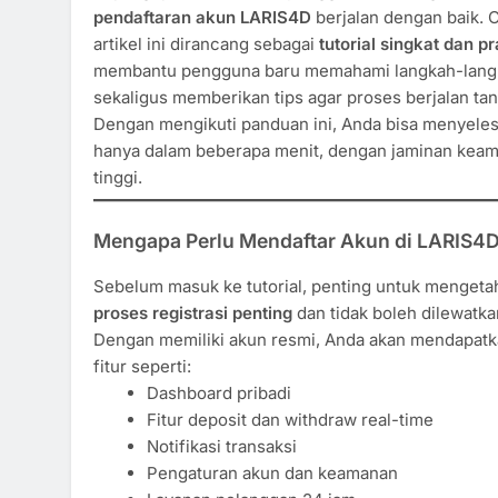
pendaftaran akun LARIS4D
berjalan dengan baik. O
artikel ini dirancang sebagai
tutorial singkat dan pr
membantu pengguna baru memahami langkah-langka
sekaligus memberikan tips agar proses berjalan tan
Dengan mengikuti panduan ini, Anda bisa menyeles
hanya dalam beberapa menit, dengan jaminan keam
tinggi.
Mengapa Perlu Mendaftar Akun di LARIS4
Sebelum masuk ke tutorial, penting untuk mengeta
proses registrasi penting
dan tidak boleh dilewatkan
Dengan memiliki akun resmi, Anda akan mendapatk
fitur seperti:
Dashboard pribadi
Fitur deposit dan withdraw real-time
Notifikasi transaksi
Pengaturan akun dan keamanan