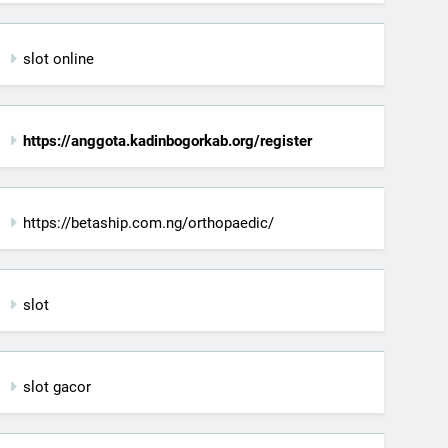
slot online
https://anggota.kadinbogorkab.org/register
https://betaship.com.ng/orthopaedic/
slot
slot gacor