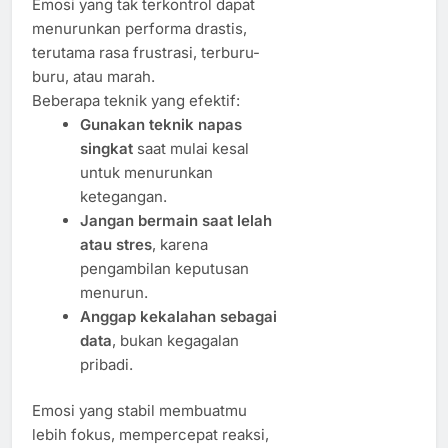
Emosi yang tak terkontrol dapat
menurunkan performa drastis,
terutama rasa frustrasi, terburu-
buru, atau marah.
Beberapa teknik yang efektif:
Gunakan teknik napas
singkat
saat mulai kesal
untuk menurunkan
ketegangan.
Jangan bermain saat lelah
atau stres
, karena
pengambilan keputusan
menurun.
Anggap kekalahan sebagai
data
, bukan kegagalan
pribadi.
Emosi yang stabil membuatmu
lebih fokus, mempercepat reaksi,