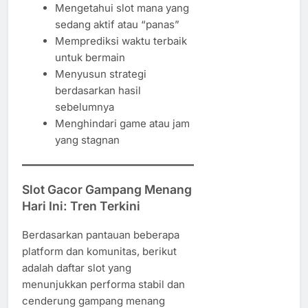
Mengetahui slot mana yang
sedang aktif atau “panas”
Memprediksi waktu terbaik
untuk bermain
Menyusun strategi
berdasarkan hasil
sebelumnya
Menghindari game atau jam
yang stagnan
Slot Gacor Gampang Menang
Hari Ini: Tren Terkini
Berdasarkan pantauan beberapa
platform dan komunitas, berikut
adalah daftar slot yang
menunjukkan performa stabil dan
cenderung gampang menang