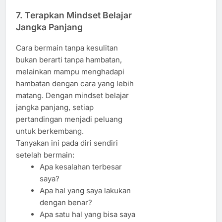
7. Terapkan Mindset Belajar
Jangka Panjang
Cara bermain tanpa kesulitan
bukan berarti tanpa hambatan,
melainkan mampu menghadapi
hambatan dengan cara yang lebih
matang. Dengan mindset belajar
jangka panjang, setiap
pertandingan menjadi peluang
untuk berkembang.
Tanyakan ini pada diri sendiri
setelah bermain:
Apa kesalahan terbesar
saya?
Apa hal yang saya lakukan
dengan benar?
Apa satu hal yang bisa saya