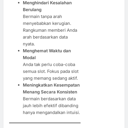
Menghindari Kesalahan
Berulang
Bermain tanpa arah
menyebabkan kerugian.
Rangkuman memberi Anda
arah berdasarkan data
nyata.
Menghemat Waktu dan
Modal
Anda tak perlu coba-coba
semua slot. Fokus pada slot
yang memang sedang aktif.
Meningkatkan Kesempatan
Menang Secara Konsisten
Bermain berdasarkan data
jauh lebih efektif dibanding
hanya mengandalkan intuisi.