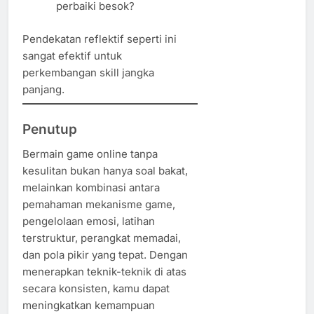
perbaiki besok?
Pendekatan reflektif seperti ini
sangat efektif untuk
perkembangan skill jangka
panjang.
Penutup
Bermain game online tanpa
kesulitan bukan hanya soal bakat,
melainkan kombinasi antara
pemahaman mekanisme game,
pengelolaan emosi, latihan
terstruktur, perangkat memadai,
dan pola pikir yang tepat. Dengan
menerapkan teknik-teknik di atas
secara konsisten, kamu dapat
meningkatkan kemampuan