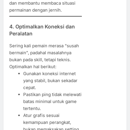
dan membantu membaca situasi
permainan dengan jernih.
4. Optimalkan Koneksi dan
Peralatan
Sering kali pemain merasa “susah
bermain”, padahal masalahnya
bukan pada skill, tetapi teknis.
Optimalkan hal berikut:
Gunakan koneksi internet
yang stabil, bukan sekadar
cepat.
Pastikan ping tidak melewati
batas minimal untuk game
tertentu.
Atur grafis sesuai
kemampuan perangkat,
bukan memaksakan setting