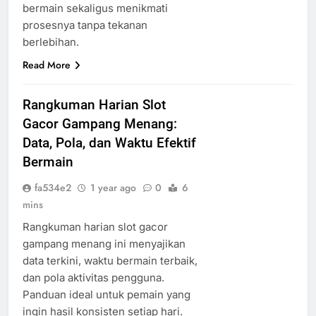
bermain sekaligus menikmati
prosesnya tanpa tekanan
berlebihan.
Read More
Rangkuman Harian Slot
Gacor Gampang Menang:
Data, Pola, dan Waktu Efektif
Bermain
fa534e2
1 year ago
0
6
mins
Rangkuman harian slot gacor
gampang menang ini menyajikan
data terkini, waktu bermain terbaik,
dan pola aktivitas pengguna.
Panduan ideal untuk pemain yang
ingin hasil konsisten setiap hari.