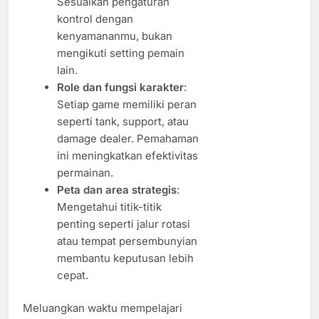
Sesuaikan pengaturan
kontrol dengan
kenyamananmu, bukan
mengikuti setting pemain
lain.
Role dan fungsi karakter
:
Setiap game memiliki peran
seperti tank, support, atau
damage dealer. Pemahaman
ini meningkatkan efektivitas
permainan.
Peta dan area strategis
:
Mengetahui titik-titik
penting seperti jalur rotasi
atau tempat persembunyian
membantu keputusan lebih
cepat.
Meluangkan waktu mempelajari