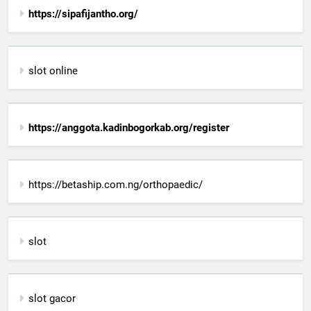
https://sipafijantho.org/
slot online
https://anggota.kadinbogorkab.org/register
https://betaship.com.ng/orthopaedic/
slot
slot gacor