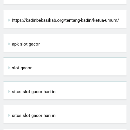
https://kadinbekasikab.org/tentang-kadin/ketua-umum/
apk slot gacor
slot gacor
situs slot gacor hari ini
situs slot gacor hari ini