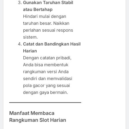
Gunakan Taruhan Stabil
atau Bertahap
Hindari mulai dengan
taruhan besar. Naikkan
perlahan sesuai respons
sistem.
Catat dan Bandingkan Hasil
Harian
Dengan catatan pribadi,
Anda bisa membentuk
rangkuman versi Anda
sendiri dan memvalidasi
pola gacor yang sesuai
dengan gaya bermain.
Manfaat Membaca
Rangkuman Slot Harian