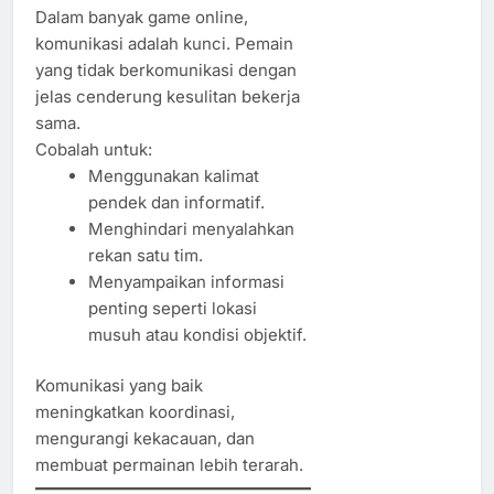
Dalam banyak game online,
komunikasi adalah kunci. Pemain
yang tidak berkomunikasi dengan
jelas cenderung kesulitan bekerja
sama.
Cobalah untuk:
Menggunakan kalimat
pendek dan informatif.
Menghindari menyalahkan
rekan satu tim.
Menyampaikan informasi
penting seperti lokasi
musuh atau kondisi objektif.
Komunikasi yang baik
meningkatkan koordinasi,
mengurangi kekacauan, dan
membuat permainan lebih terarah.