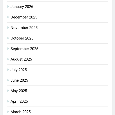
January 2026
December 2025
November 2025
October 2025
September 2025
August 2025
July 2025
June 2025
May 2025
April 2025
March 2025