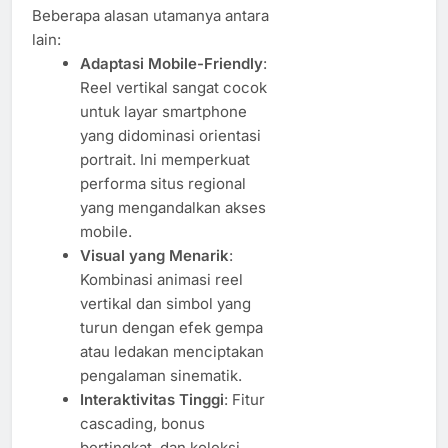
Beberapa alasan utamanya antara
lain:
Adaptasi Mobile-Friendly
:
Reel vertikal sangat cocok
untuk layar smartphone
yang didominasi orientasi
portrait. Ini memperkuat
performa situs regional
yang mengandalkan akses
mobile.
Visual yang Menarik
:
Kombinasi animasi reel
vertikal dan simbol yang
turun dengan efek gempa
atau ledakan menciptakan
pengalaman sinematik.
Interaktivitas Tinggi
: Fitur
cascading, bonus
bertingkat, dan koleksi