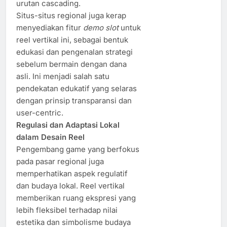
urutan cascading.
Situs-situs regional juga kerap
menyediakan fitur
demo slot
untuk
reel vertikal ini, sebagai bentuk
edukasi dan pengenalan strategi
sebelum bermain dengan dana
asli. Ini menjadi salah satu
pendekatan edukatif yang selaras
dengan prinsip transparansi dan
user-centric.
Regulasi dan Adaptasi Lokal
dalam Desain Reel
Pengembang game yang berfokus
pada pasar regional juga
memperhatikan aspek regulatif
dan budaya lokal. Reel vertikal
memberikan ruang ekspresi yang
lebih fleksibel terhadap nilai
estetika dan simbolisme budaya