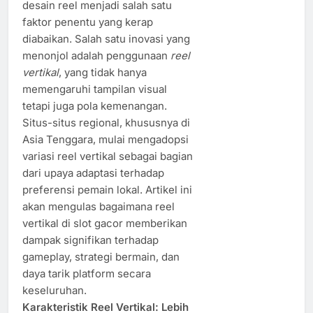
desain reel menjadi salah satu
faktor penentu yang kerap
diabaikan. Salah satu inovasi yang
menonjol adalah penggunaan
reel
vertikal
, yang tidak hanya
memengaruhi tampilan visual
tetapi juga pola kemenangan.
Situs-situs regional, khususnya di
Asia Tenggara, mulai mengadopsi
variasi reel vertikal sebagai bagian
dari upaya adaptasi terhadap
preferensi pemain lokal. Artikel ini
akan mengulas bagaimana reel
vertikal di slot gacor memberikan
dampak signifikan terhadap
gameplay, strategi bermain, dan
daya tarik platform secara
keseluruhan.
Karakteristik Reel Vertikal: Lebih