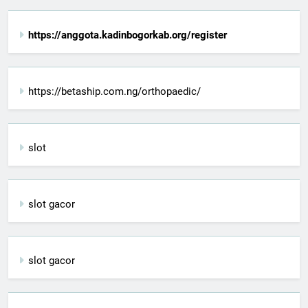
https://anggota.kadinbogorkab.org/register
https://betaship.com.ng/orthopaedic/
slot
slot gacor
slot gacor