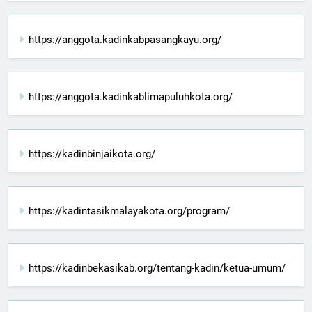
https://anggota.kadinkabpasangkayu.org/
https://anggota.kadinkablimapuluhkota.org/
https://kadinbinjaikota.org/
https://kadintasikmalayakota.org/program/
https://kadinbekasikab.org/tentang-kadin/ketua-umum/