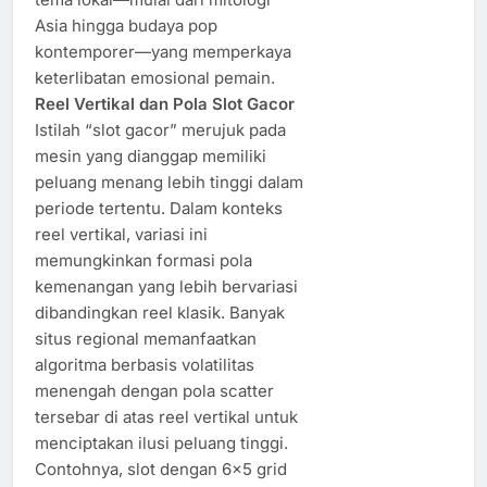
Asia hingga budaya pop
kontemporer—yang memperkaya
keterlibatan emosional pemain.
Reel Vertikal dan Pola Slot Gacor
Istilah “slot gacor” merujuk pada
mesin yang dianggap memiliki
peluang menang lebih tinggi dalam
periode tertentu. Dalam konteks
reel vertikal, variasi ini
memungkinkan formasi pola
kemenangan yang lebih bervariasi
dibandingkan reel klasik. Banyak
situs regional memanfaatkan
algoritma berbasis volatilitas
menengah dengan pola scatter
tersebar di atas reel vertikal untuk
menciptakan ilusi peluang tinggi.
Contohnya, slot dengan 6×5 grid