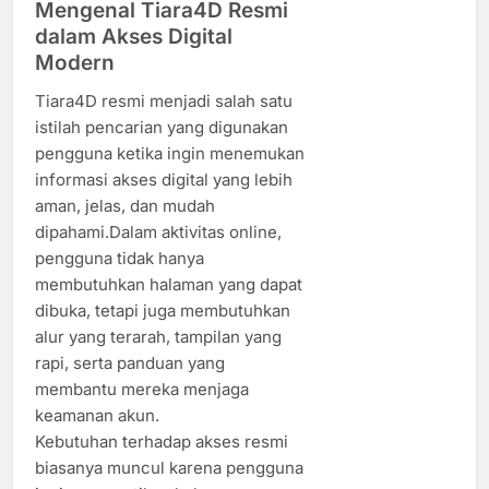
Mengenal Tiara4D Resmi
dalam Akses Digital
Modern
Tiara4D resmi menjadi salah satu
istilah pencarian yang digunakan
pengguna ketika ingin menemukan
informasi akses digital yang lebih
aman, jelas, dan mudah
dipahami.Dalam aktivitas online,
pengguna tidak hanya
membutuhkan halaman yang dapat
dibuka, tetapi juga membutuhkan
alur yang terarah, tampilan yang
rapi, serta panduan yang
membantu mereka menjaga
keamanan akun.
Kebutuhan terhadap akses resmi
biasanya muncul karena pengguna