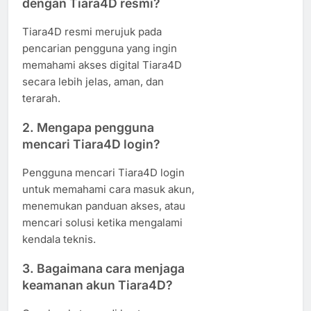
dengan Tiara4D resmi?
Tiara4D resmi merujuk pada
pencarian pengguna yang ingin
memahami akses digital Tiara4D
secara lebih jelas, aman, dan
terarah.
2. Mengapa pengguna
mencari Tiara4D login?
Pengguna mencari Tiara4D login
untuk memahami cara masuk akun,
menemukan panduan akses, atau
mencari solusi ketika mengalami
kendala teknis.
3. Bagaimana cara menjaga
keamanan akun Tiara4D?