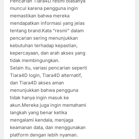
Pencarian Tiara4D resmi biasanya
muncul karena pengguna ingin
memastikan bahwa mereka
mendapatkan informasi yang jelas
tentang brand.Kata “resmi” dalam
pencarian sering menunjukkan
kebutuhan terhadap kepastian,
kepercayaan, dan arah akses yang
tidak membingungkan.
Selain itu, variasi pencarian seperti
Tiara4D login, Tiara4D alternatif,
dan Tiara4D akses aman
menunjukkan bahwa pengguna
tidak hanya ingin masuk ke
akun.Mereka juga ingin memahami
langkah yang benar ketika
mengalami kendala, menjaga
keamanan data, dan menggunakan
platform dengan lebih nyaman.