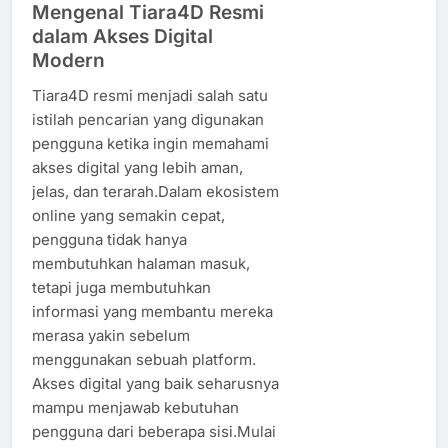
Mengenal Tiara4D Resmi
dalam Akses Digital
Modern
Tiara4D resmi menjadi salah satu
istilah pencarian yang digunakan
pengguna ketika ingin memahami
akses digital yang lebih aman,
jelas, dan terarah.Dalam ekosistem
online yang semakin cepat,
pengguna tidak hanya
membutuhkan halaman masuk,
tetapi juga membutuhkan
informasi yang membantu mereka
merasa yakin sebelum
menggunakan sebuah platform.
Akses digital yang baik seharusnya
mampu menjawab kebutuhan
pengguna dari beberapa sisi.Mulai