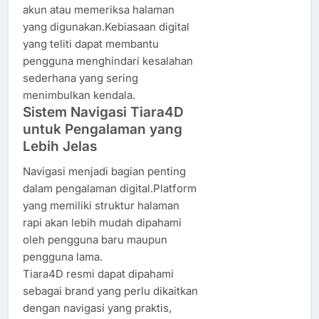
akun atau memeriksa halaman
yang digunakan.Kebiasaan digital
yang teliti dapat membantu
pengguna menghindari kesalahan
sederhana yang sering
menimbulkan kendala.
Sistem Navigasi Tiara4D
untuk Pengalaman yang
Lebih Jelas
Navigasi menjadi bagian penting
dalam pengalaman digital.Platform
yang memiliki struktur halaman
rapi akan lebih mudah dipahami
oleh pengguna baru maupun
pengguna lama.
Tiara4D resmi dapat dipahami
sebagai brand yang perlu dikaitkan
dengan navigasi yang praktis,