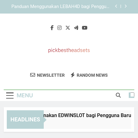
Skip
Panduan Menjelajahi Fitur EDWINSLOT bagi
to
Pengguna Baru
content
Panduan Menjelajahi Fitur LEBAH4D bagi
Pengguna Baru
Panduan Menggunakan EDWINSLOT bagi
Pengguna Baru
Panduan Menggunakan LEBAH4D bagi Pengguna
Baru
Panduan Menjelajahi Fitur EDWINSLOT bagi
Pengguna Baru
Pick Best
Dapatkan Headset Terbaik Dengan
Panduan Menjelajahi Fitur LEBAH4D bagi
NEWSLETTER
RANDOM NEWS
Headsets
Pengguna Baru
Rekomendasi Dari Pick Best Headsets.
Ulasan Dan Panduan Untuk Kualitas Suara
MENU
Terbaik.
anduan Menggunakan EDWINSLOT bagi Pengguna Baru
HEADLINES
Weeks Ago