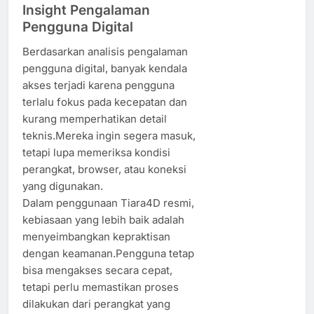
Insight Pengalaman
Pengguna Digital
Berdasarkan analisis pengalaman
pengguna digital, banyak kendala
akses terjadi karena pengguna
terlalu fokus pada kecepatan dan
kurang memperhatikan detail
teknis.Mereka ingin segera masuk,
tetapi lupa memeriksa kondisi
perangkat, browser, atau koneksi
yang digunakan.
Dalam penggunaan Tiara4D resmi,
kebiasaan yang lebih baik adalah
menyeimbangkan kepraktisan
dengan keamanan.Pengguna tetap
bisa mengakses secara cepat,
tetapi perlu memastikan proses
dilakukan dari perangkat yang