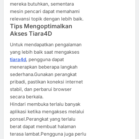
mereka butuhkan, sementara
mesin pencari dapat memahami
relevansi topik dengan lebih baik.
Tips Mengoptimalkan
Akses Tiara4D
Untuk mendapatkan pengalaman
yang lebih baik saat mengakses
tiara4d
, pengguna dapat
menerapkan beberapa langkah
sederhana.Gunakan perangkat
pribadi, pastikan koneksi internet
stabil, dan perbarui browser
secara berkala.
Hindari membuka terlalu banyak
aplikasi ketika mengakses melalui
ponsel.Perangkat yang terlalu
berat dapat membuat halaman
terasa lambat.Pengguna juga perlu