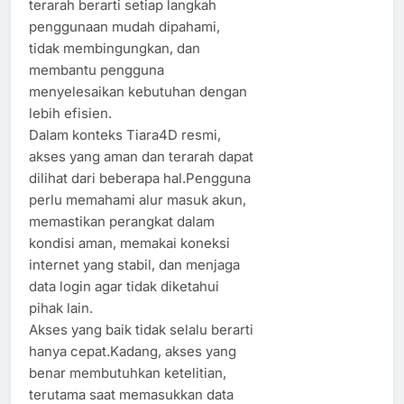
terarah berarti setiap langkah
penggunaan mudah dipahami,
tidak membingungkan, dan
membantu pengguna
menyelesaikan kebutuhan dengan
lebih efisien.
Dalam konteks Tiara4D resmi,
akses yang aman dan terarah dapat
dilihat dari beberapa hal.Pengguna
perlu memahami alur masuk akun,
memastikan perangkat dalam
kondisi aman, memakai koneksi
internet yang stabil, dan menjaga
data login agar tidak diketahui
pihak lain.
Akses yang baik tidak selalu berarti
hanya cepat.Kadang, akses yang
benar membutuhkan ketelitian,
terutama saat memasukkan data