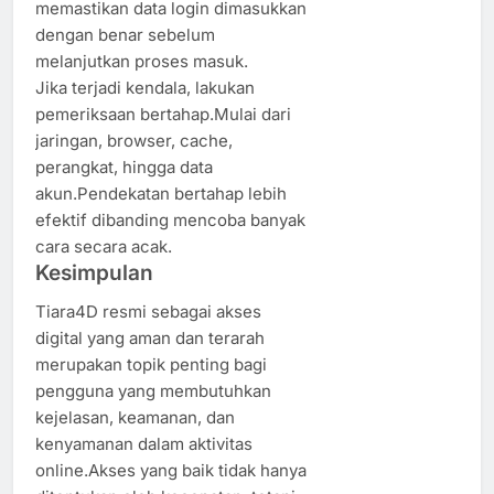
memastikan data login dimasukkan
dengan benar sebelum
melanjutkan proses masuk.
Jika terjadi kendala, lakukan
pemeriksaan bertahap.Mulai dari
jaringan, browser, cache,
perangkat, hingga data
akun.Pendekatan bertahap lebih
efektif dibanding mencoba banyak
cara secara acak.
Kesimpulan
Tiara4D resmi sebagai akses
digital yang aman dan terarah
merupakan topik penting bagi
pengguna yang membutuhkan
kejelasan, keamanan, dan
kenyamanan dalam aktivitas
online.Akses yang baik tidak hanya