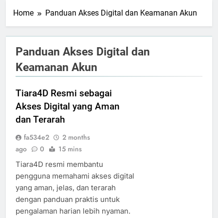
Home
Panduan Akses Digital dan Keamanan Akun
Panduan Akses Digital dan
Keamanan Akun
Tiara4D Resmi sebagai
Akses Digital yang Aman
dan Terarah
fa534e2
2 months
ago
0
15 mins
Tiara4D resmi membantu
pengguna memahami akses digital
yang aman, jelas, dan terarah
dengan panduan praktis untuk
pengalaman harian lebih nyaman.