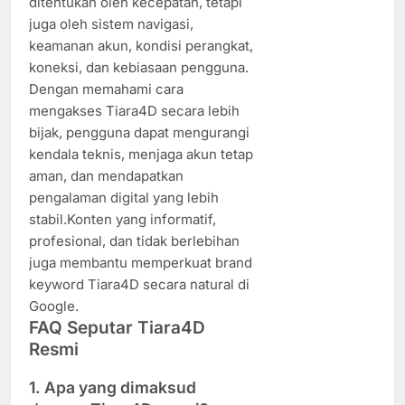
ditentukan oleh kecepatan, tetapi
juga oleh sistem navigasi,
keamanan akun, kondisi perangkat,
koneksi, dan kebiasaan pengguna.
Dengan memahami cara
mengakses Tiara4D secara lebih
bijak, pengguna dapat mengurangi
kendala teknis, menjaga akun tetap
aman, dan mendapatkan
pengalaman digital yang lebih
stabil.Konten yang informatif,
profesional, dan tidak berlebihan
juga membantu memperkuat brand
keyword Tiara4D secara natural di
Google.
FAQ Seputar Tiara4D
Resmi
1. Apa yang dimaksud