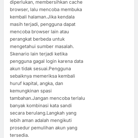
diperlukan, membersihkan cache
browser, lalu mencoba membuka
kembali halaman.Jika kendala
masih terjadi, pengguna dapat
mencoba browser lain atau
perangkat berbeda untuk
mengetahui sumber masalah.
Skenario lain terjadi ketika
pengguna gagal login karena data
akun tidak sesuai.Pengguna
sebaiknya memeriksa kembali
huruf kapital, angka, dan
kemungkinan spasi
tambahan.Jangan mencoba terlalu
banyak kombinasi kata sandi
secara berulang.Langkah yang
lebih aman adalah mengikuti
prosedur pemulihan akun yang
tersedia.