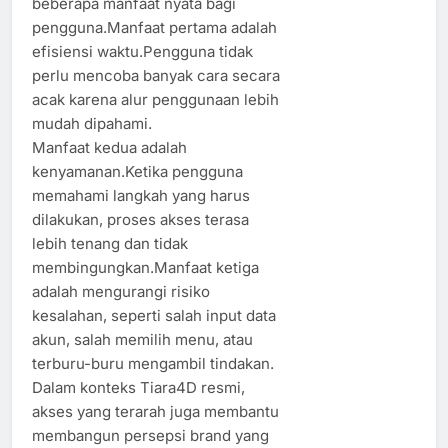
beberapa manfaat nyata bagi
pengguna.Manfaat pertama adalah
efisiensi waktu.Pengguna tidak
perlu mencoba banyak cara secara
acak karena alur penggunaan lebih
mudah dipahami.
Manfaat kedua adalah
kenyamanan.Ketika pengguna
memahami langkah yang harus
dilakukan, proses akses terasa
lebih tenang dan tidak
membingungkan.Manfaat ketiga
adalah mengurangi risiko
kesalahan, seperti salah input data
akun, salah memilih menu, atau
terburu-buru mengambil tindakan.
Dalam konteks Tiara4D resmi,
akses yang terarah juga membantu
membangun persepsi brand yang