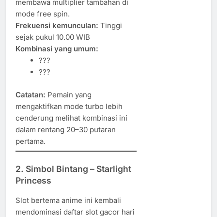
membawa multiplier tambahan di
mode free spin.
Frekuensi kemunculan:
Tinggi
sejak pukul 10.00 WIB
Kombinasi yang umum:
???
???
Catatan:
Pemain yang
mengaktifkan mode turbo lebih
cenderung melihat kombinasi ini
dalam rentang 20–30 putaran
pertama.
2. Simbol Bintang – Starlight
Princess
Slot bertema anime ini kembali
mendominasi daftar slot gacor hari