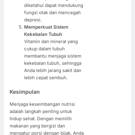
diketahui dapat mendukung
fungsi otak dan mencegah
depresi.
Memperkuat Sistem
Kekebalan Tubuh
Vitamin dan mineral yang
cukup dalam tubuh
membantu menjaga sistem
kekebalan tubuh, sehingga
Anda lebih jarang sakit dan
lebih cepat sembuh.
Kesimpulan
Menjaga keseimbangan nutrisi
adalah langkah penting untuk
hidup sehat. Dengan memilih
makanan yang bergizi dan
mengatur porsi dengan bijak, Anda