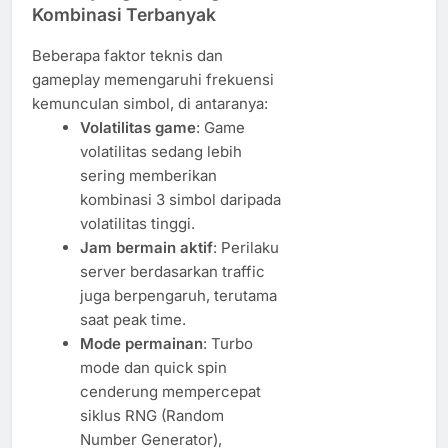
Kombinasi Terbanyak
Beberapa faktor teknis dan
gameplay memengaruhi frekuensi
kemunculan simbol, di antaranya:
Volatilitas game
: Game
volatilitas sedang lebih
sering memberikan
kombinasi 3 simbol daripada
volatilitas tinggi.
Jam bermain aktif
: Perilaku
server berdasarkan traffic
juga berpengaruh, terutama
saat peak time.
Mode permainan
: Turbo
mode dan quick spin
cenderung mempercepat
siklus RNG (Random
Number Generator),