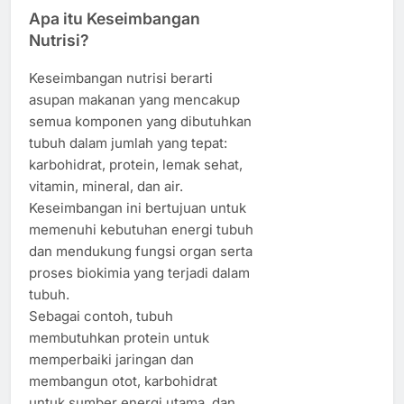
Apa itu Keseimbangan
Nutrisi?
Keseimbangan nutrisi berarti
asupan makanan yang mencakup
semua komponen yang dibutuhkan
tubuh dalam jumlah yang tepat:
karbohidrat, protein, lemak sehat,
vitamin, mineral, dan air.
Keseimbangan ini bertujuan untuk
memenuhi kebutuhan energi tubuh
dan mendukung fungsi organ serta
proses biokimia yang terjadi dalam
tubuh.
Sebagai contoh, tubuh
membutuhkan protein untuk
memperbaiki jaringan dan
membangun otot, karbohidrat
untuk sumber energi utama, dan