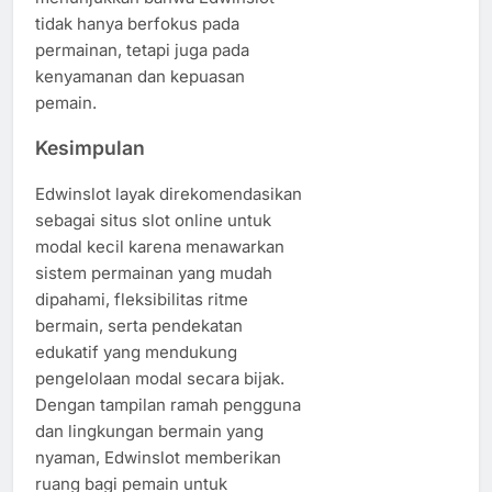
tidak hanya berfokus pada
permainan, tetapi juga pada
kenyamanan dan kepuasan
pemain.
Kesimpulan
Edwinslot layak direkomendasikan
sebagai situs slot online untuk
modal kecil karena menawarkan
sistem permainan yang mudah
dipahami, fleksibilitas ritme
bermain, serta pendekatan
edukatif yang mendukung
pengelolaan modal secara bijak.
Dengan tampilan ramah pengguna
dan lingkungan bermain yang
nyaman, Edwinslot memberikan
ruang bagi pemain untuk