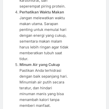
karbohidrat, dan
seperempat piring protein.
Perhatikan Waktu Makan
Jangan melewatkan waktu
makan utama. Sarapan
penting untuk memulai hari
dengan energi yang cukup,
sementara makan malam
harus lebih ringan agar tidak
memberatkan tubuh saat
tidur.
Minum Air yang Cukup
Pastikan Anda terhidrasi
dengan baik sepanjang hari.
Minumlah air putih secara
teratur, dan hindari
minuman manis yang bisa
menambah kalori tanpa
memberi manfaat.