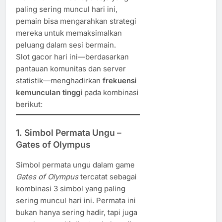
paling sering muncul hari ini,
pemain bisa mengarahkan strategi
mereka untuk memaksimalkan
peluang dalam sesi bermain.
Slot gacor hari ini—berdasarkan
pantauan komunitas dan server
statistik—menghadirkan
frekuensi
kemunculan tinggi
pada kombinasi
berikut:
1. Simbol Permata Ungu –
Gates of Olympus
Simbol permata ungu dalam game
Gates of Olympus
tercatat sebagai
kombinasi 3 simbol yang paling
sering muncul hari ini. Permata ini
bukan hanya sering hadir, tapi juga