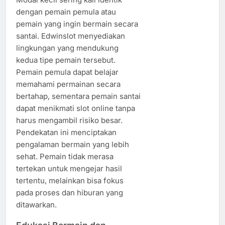
dengan pemain pemula atau
pemain yang ingin bermain secara
santai. Edwinslot menyediakan
lingkungan yang mendukung
kedua tipe pemain tersebut.
Pemain pemula dapat belajar
memahami permainan secara
bertahap, sementara pemain santai
dapat menikmati slot online tanpa
harus mengambil risiko besar.
Pendekatan ini menciptakan
pengalaman bermain yang lebih
sehat. Pemain tidak merasa
tertekan untuk mengejar hasil
tertentu, melainkan bisa fokus
pada proses dan hiburan yang
ditawarkan.