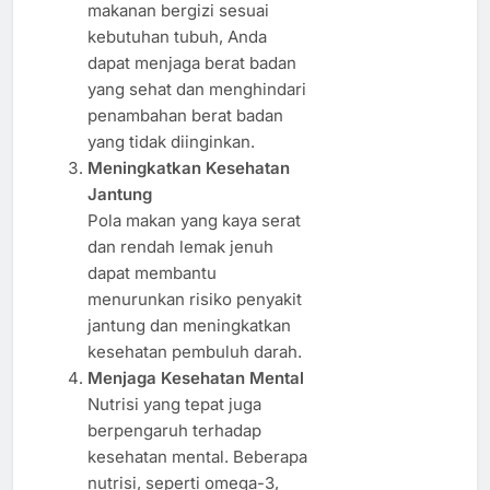
makanan bergizi sesuai
kebutuhan tubuh, Anda
dapat menjaga berat badan
yang sehat dan menghindari
penambahan berat badan
yang tidak diinginkan.
Meningkatkan Kesehatan
Jantung
Pola makan yang kaya serat
dan rendah lemak jenuh
dapat membantu
menurunkan risiko penyakit
jantung dan meningkatkan
kesehatan pembuluh darah.
Menjaga Kesehatan Mental
Nutrisi yang tepat juga
berpengaruh terhadap
kesehatan mental. Beberapa
nutrisi, seperti omega-3,