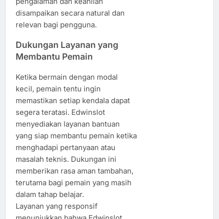
pengalaman dan keahlian
disampaikan secara natural dan
relevan bagi pengguna.
Dukungan Layanan yang
Membantu Pemain
Ketika bermain dengan modal
kecil, pemain tentu ingin
memastikan setiap kendala dapat
segera teratasi. Edwinslot
menyediakan layanan bantuan
yang siap membantu pemain ketika
menghadapi pertanyaan atau
masalah teknis. Dukungan ini
memberikan rasa aman tambahan,
terutama bagi pemain yang masih
dalam tahap belajar.
Layanan yang responsif
menunjukkan bahwa Edwinslot