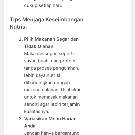
cukup setiap hari.
Tips Menjaga Keseimbangan
Nutrisi
Pilih Makanan Segar dan
Tidak Olahan
Makanan segar, seperti
sayur, buah, dan protein
tanpa proses pengolahan,
lebih kaya nutrisi
dibandingkan dengan
makanan olahan. Usahakan
untuk memasak makanan
sendiri agar lebih terjamin
kualitasnya.
Variasikan Menu Harian
Anda
Jangan hanya bergantung