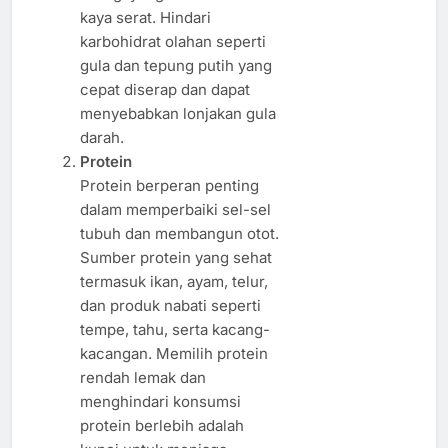
kaya serat. Hindari
karbohidrat olahan seperti
gula dan tepung putih yang
cepat diserap dan dapat
menyebabkan lonjakan gula
darah.
Protein
Protein berperan penting
dalam memperbaiki sel-sel
tubuh dan membangun otot.
Sumber protein yang sehat
termasuk ikan, ayam, telur,
dan produk nabati seperti
tempe, tahu, serta kacang-
kacangan. Memilih protein
rendah lemak dan
menghindari konsumsi
protein berlebih adalah