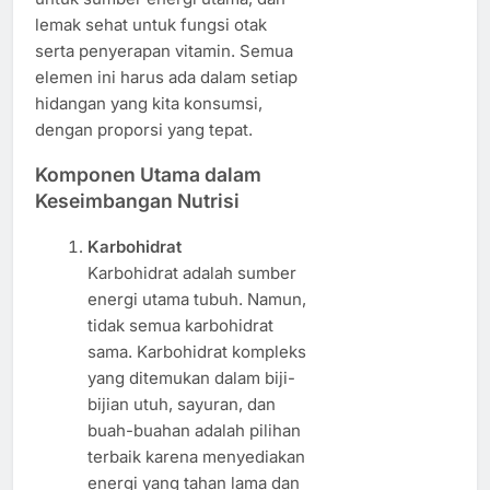
lemak sehat untuk fungsi otak
serta penyerapan vitamin. Semua
elemen ini harus ada dalam setiap
hidangan yang kita konsumsi,
dengan proporsi yang tepat.
Komponen Utama dalam
Keseimbangan Nutrisi
Karbohidrat
Karbohidrat adalah sumber
energi utama tubuh. Namun,
tidak semua karbohidrat
sama. Karbohidrat kompleks
yang ditemukan dalam biji-
bijian utuh, sayuran, dan
buah-buahan adalah pilihan
terbaik karena menyediakan
energi yang tahan lama dan