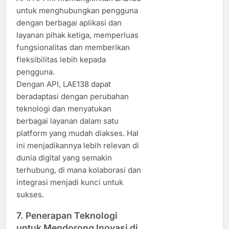
untuk menghubungkan pengguna
dengan berbagai aplikasi dan
layanan pihak ketiga, memperluas
fungsionalitas dan memberikan
fleksibilitas lebih kepada
pengguna.
Dengan API, LAE138 dapat
beradaptasi dengan perubahan
teknologi dan menyatukan
berbagai layanan dalam satu
platform yang mudah diakses. Hal
ini menjadikannya lebih relevan di
dunia digital yang semakin
terhubung, di mana kolaborasi dan
integrasi menjadi kunci untuk
sukses.
7.
Penerapan Teknologi
untuk Mendorong Inovasi di