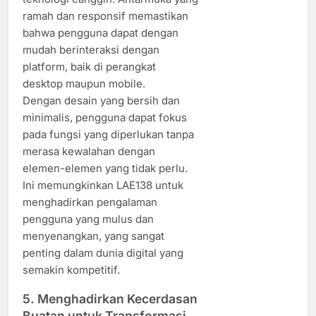
ramah dan responsif memastikan
bahwa pengguna dapat dengan
mudah berinteraksi dengan
platform, baik di perangkat
desktop maupun mobile.
Dengan desain yang bersih dan
minimalis, pengguna dapat fokus
pada fungsi yang diperlukan tanpa
merasa kewalahan dengan
elemen-elemen yang tidak perlu.
Ini memungkinkan LAE138 untuk
menghadirkan pengalaman
pengguna yang mulus dan
menyenangkan, yang sangat
penting dalam dunia digital yang
semakin kompetitif.
5.
Menghadirkan Kecerdasan
Buatan untuk Transformasi