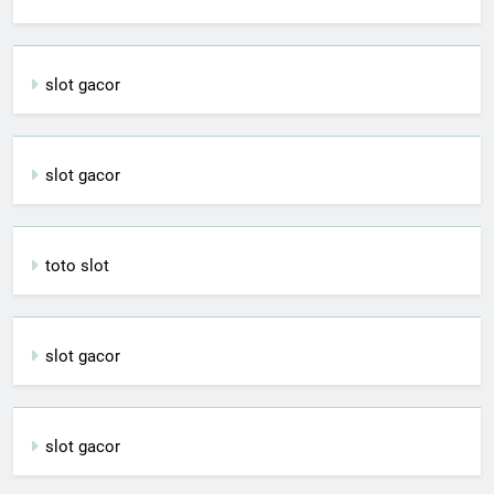
slot gacor
slot gacor
toto slot
slot gacor
slot gacor