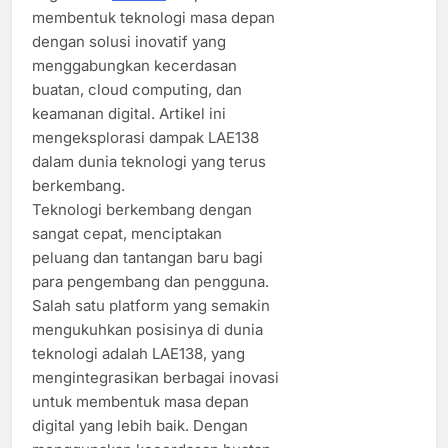
membentuk teknologi masa depan
dengan solusi inovatif yang
menggabungkan kecerdasan
buatan, cloud computing, dan
keamanan digital. Artikel ini
mengeksplorasi dampak LAE138
dalam dunia teknologi yang terus
berkembang.
Teknologi berkembang dengan
sangat cepat, menciptakan
peluang dan tantangan baru bagi
para pengembang dan pengguna.
Salah satu platform yang semakin
mengukuhkan posisinya di dunia
teknologi adalah LAE138, yang
mengintegrasikan berbagai inovasi
untuk membentuk masa depan
digital yang lebih baik. Dengan