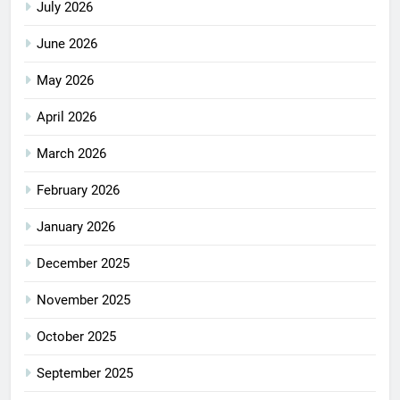
July 2026
June 2026
May 2026
April 2026
March 2026
February 2026
January 2026
December 2025
November 2025
October 2025
September 2025