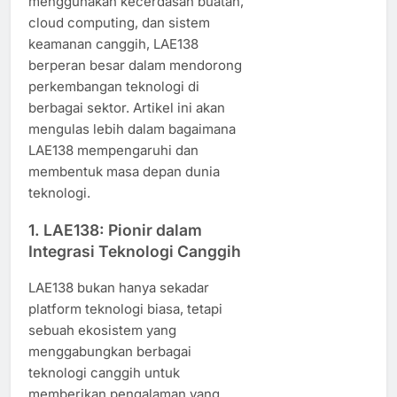
menggunakan kecerdasan buatan,
cloud computing, dan sistem
keamanan canggih, LAE138
berperan besar dalam mendorong
perkembangan teknologi di
berbagai sektor. Artikel ini akan
mengulas lebih dalam bagaimana
LAE138 mempengaruhi dan
membentuk masa depan dunia
teknologi.
1.
LAE138: Pionir dalam
Integrasi Teknologi Canggih
LAE138 bukan hanya sekadar
platform teknologi biasa, tetapi
sebuah ekosistem yang
menggabungkan berbagai
teknologi canggih untuk
memberikan pengalaman yang