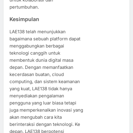
pertumbuhan.
Kesimpulan
LAE138 telah menunjukkan
bagaimana sebuah platform dapat
menggabungkan berbagai
teknologi canggih untuk
membentuk dunia digital masa
depan. Dengan memanfaatkan
kecerdasan buatan, cloud
computing, dan sistem keamanan
yang kuat, LAE138 tidak hanya
menyediakan pengalaman
pengguna yang luar biasa tetapi
juga memperkenalkan inovasi yang
akan mengubah cara kita
berinteraksi dengan teknologi. Ke
depan, LAE138 berpotensi