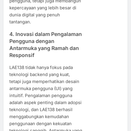
pengguna, tetapi juga membangun
kepercayaan yang lebih besar di
dunia digital yang penuh
tantangan.
4.
Inovasi dalam Pengalaman
Pengguna dengan
Antarmuka yang Ramah dan
Responsif
LAE138 tidak hanya fokus pada
teknologi backend yang kuat,
tetapi juga memperhatikan desain
antarmuka pengguna (UI) yang
intuitif. Pengalaman pengguna
adalah aspek penting dalam adopsi
teknologi, dan LAE138 berhasil
menggabungkan kemudahan
penggunaan dengan kekuatan
teknologi canggih. Antarmuka yang