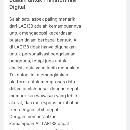
Digital
Salah satu aspek paling menarik
dari LAE138 adalah kemampuannya
untuk mengadopsi kecerdasan
buatan dalam berbagai bentuk. AI
di LAE138 tidak hanya digunakan
untuk personalisasi pengalaman
pengguna, tetapi juga untuk
analisis data yang lebih mendalam.
Teknologi ini memungkinkan
platform untuk memproses data
dalam jumlah besar dengan cepat,
memberikan wawasan yang lebih
akurat, dan merespons perubahan
tren dengan lebih cepat.
Dengan memanfaatkan
kemampuan AI, LAE138 dapat