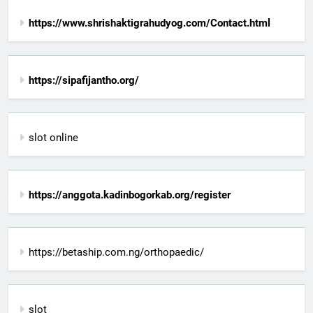
https://www.shrishaktigrahudyog.com/Contact.html
https://sipafijantho.org/
slot online
https://anggota.kadinbogorkab.org/register
https://betaship.com.ng/orthopaedic/
slot