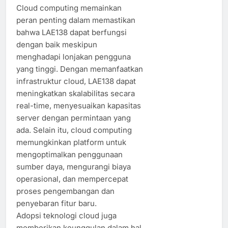
Cloud computing memainkan
peran penting dalam memastikan
bahwa LAE138 dapat berfungsi
dengan baik meskipun
menghadapi lonjakan pengguna
yang tinggi. Dengan memanfaatkan
infrastruktur cloud, LAE138 dapat
meningkatkan skalabilitas secara
real-time, menyesuaikan kapasitas
server dengan permintaan yang
ada. Selain itu, cloud computing
memungkinkan platform untuk
mengoptimalkan penggunaan
sumber daya, mengurangi biaya
operasional, dan mempercepat
proses pengembangan dan
penyebaran fitur baru.
Adopsi teknologi cloud juga
memberikan keunggulan dalam hal