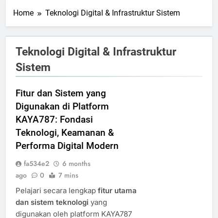
Home
Teknologi Digital & Infrastruktur Sistem
Teknologi Digital & Infrastruktur
Sistem
Fitur dan Sistem yang
Digunakan di Platform
KAYA787: Fondasi
Teknologi, Keamanan &
Performa Digital Modern
fa534e2
6 months
ago
0
7 mins
Pelajari secara lengkap
fitur utama
dan sistem teknologi
yang
digunakan oleh platform KAYA787