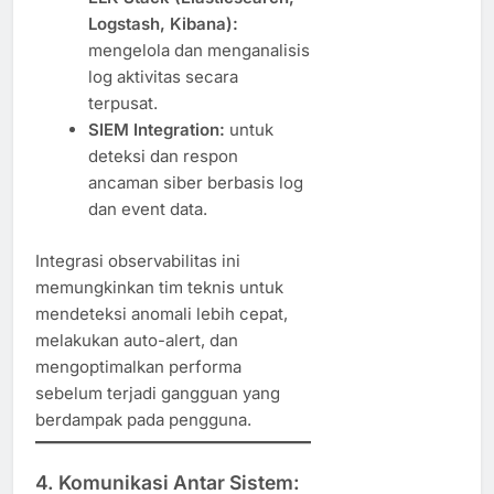
Logstash, Kibana):
mengelola dan menganalisis
log aktivitas secara
terpusat.
SIEM Integration:
untuk
deteksi dan respon
ancaman siber berbasis log
dan event data.
Integrasi observabilitas ini
memungkinkan tim teknis untuk
mendeteksi anomali lebih cepat,
melakukan auto-alert, dan
mengoptimalkan performa
sebelum terjadi gangguan yang
berdampak pada pengguna.
4. Komunikasi Antar Sistem: