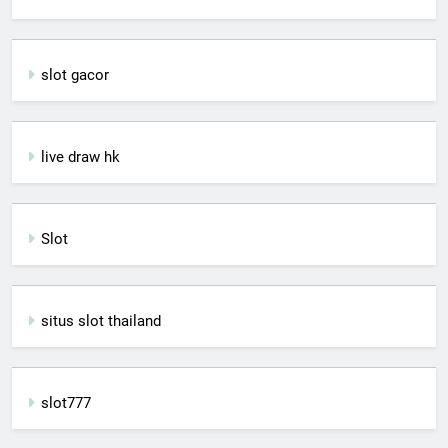
slot gacor
live draw hk
Slot
situs slot thailand
slot777