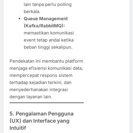
lain tanpa perlu polling
berkala.
Queue Management
(Kafka/RabbitMQ):
memastikan komunikasi
event tetap andal ketika
beban tinggi sekalipun.
Pendekatan ini membantu platform
menjaga efisiensi komunikasi data,
mempercepat respons sistem
terhadap kejadian terkini, dan
menyederhanakan integrasi
dengan layanan lain.
5. Pengalaman Pengguna
(UX) dan Interface yang
Intuitif