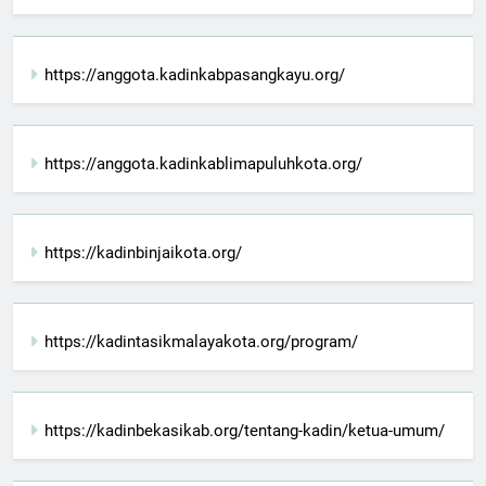
https://anggota.kadinkabpasangkayu.org/
https://anggota.kadinkablimapuluhkota.org/
https://kadinbinjaikota.org/
https://kadintasikmalayakota.org/program/
https://kadinbekasikab.org/tentang-kadin/ketua-umum/