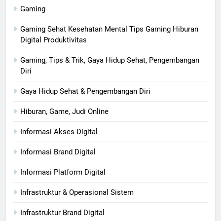
Gaming
Gaming Sehat Kesehatan Mental Tips Gaming Hiburan
Digital Produktivitas
Gaming, Tips & Trik, Gaya Hidup Sehat, Pengembangan
Diri
Gaya Hidup Sehat & Pengembangan Diri
Hiburan, Game, Judi Online
Informasi Akses Digital
Informasi Brand Digital
Informasi Platform Digital
Infrastruktur & Operasional Sistem
Infrastruktur Brand Digital