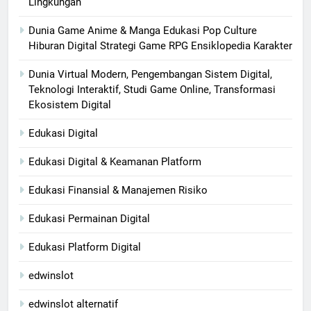
Lingkungan
Dunia Game Anime & Manga Edukasi Pop Culture
Hiburan Digital Strategi Game RPG Ensiklopedia Karakter
Dunia Virtual Modern, Pengembangan Sistem Digital,
Teknologi Interaktif, Studi Game Online, Transformasi
Ekosistem Digital
Edukasi Digital
Edukasi Digital & Keamanan Platform
Edukasi Finansial & Manajemen Risiko
Edukasi Permainan Digital
Edukasi Platform Digital
edwinslot
edwinslot alternatif