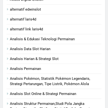
alternatif edwinslot
alternatif laris4d
alternatif link laris4d
Analisis & Edukasi Teknologi Permainan
Analisis Data Slot Harian
Analisis Harian & Strategi Slot
Analisis Permainan
Analisis Pokémon, Statistik Pokémon Legendaris,
Strategi Pertarungan, Tipe Listrik, Pokémon Alola
Analisis Slot Online & Strategi Permainan
Analisis Struktur Permainan,Studi Pola Jangka