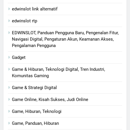
edwinslot link alternatif
edwinslot rtp
EDWINSLOT, Panduan Pengguna Baru, Pengenalan Fitur,
Navigasi Digital, Pengaturan Akun, Keamanan Akses,
Pengalaman Pengguna
Gadget
Game & Hiburan, Teknologi Digital, Tren Industri,
Komunitas Gaming
Game & Strategi Digital
Game Online, Kisah Sukses, Judi Online
Game, Hiburan, Teknologi
Game, Panduan, Hiburan