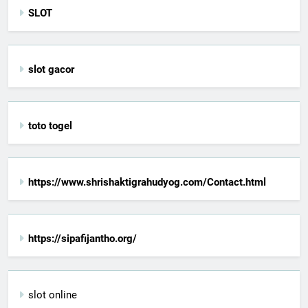
SLOT
slot gacor
toto togel
https://www.shrishaktigrahudyog.com/Contact.html
https://sipafijantho.org/
slot online