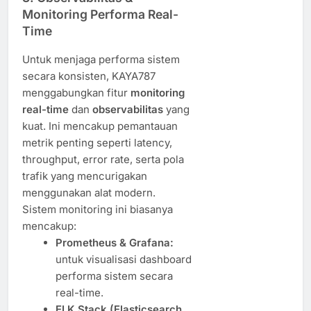
Monitoring Performa Real-
Time
Untuk menjaga performa sistem
secara konsisten, KAYA787
menggabungkan fitur
monitoring
real-time
dan
observabilitas
yang
kuat. Ini mencakup pemantauan
metrik penting seperti latency,
throughput, error rate, serta pola
trafik yang mencurigakan
menggunakan alat modern.
Sistem monitoring ini biasanya
mencakup:
Prometheus & Grafana:
untuk visualisasi dashboard
performa sistem secara
real-time.
ELK Stack (Elasticsearch,