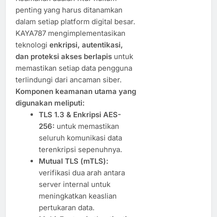
penting yang harus ditanamkan
dalam setiap platform digital besar.
KAYA787 mengimplementasikan
teknologi
enkripsi, autentikasi,
dan proteksi akses berlapis
untuk
memastikan setiap data pengguna
terlindungi dari ancaman siber.
Komponen keamanan utama yang
digunakan meliputi:
TLS 1.3 & Enkripsi AES-
256:
untuk memastikan
seluruh komunikasi data
terenkripsi sepenuhnya.
Mutual TLS (mTLS):
verifikasi dua arah antara
server internal untuk
meningkatkan keaslian
pertukaran data.