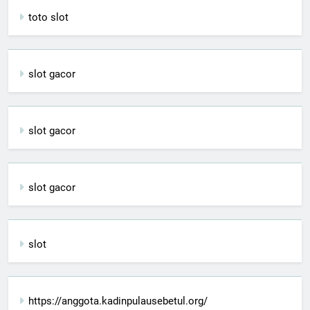
toto slot
slot gacor
slot gacor
slot gacor
slot
https://anggota.kadinpulausebetul.org/