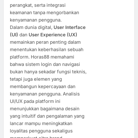
perangkat, serta integrasi
keamanan tanpa mengorbankan
kenyamanan pengguna.
Dalam dunia digital,
User Interface
(UI)
dan
User Experience (UX)
memainkan peran penting dalam
menentukan keberhasilan sebuah
platform. Horas88 memahami
bahwa sistem login dan navigasi
bukan hanya sekadar fungsi teknis,
tetapi juga elemen yang
membangun kepercayaan dan
kenyamanan pengguna. Analisis
UI/UX pada platform ini
menunjukkan bagaimana desain
yang intuitif dan pengalaman yang
lancar mampu meningkatkan
loyalitas pengguna sekaligus