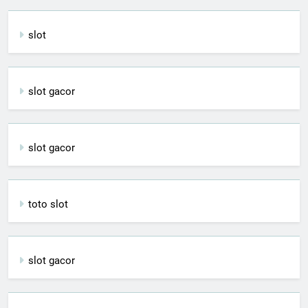
slot
slot gacor
slot gacor
toto slot
slot gacor