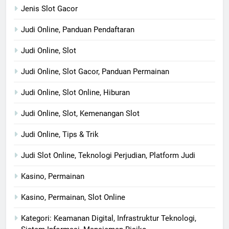
Jenis Slot Gacor
Judi Online, Panduan Pendaftaran
Judi Online, Slot
Judi Online, Slot Gacor, Panduan Permainan
Judi Online, Slot Online, Hiburan
Judi Online, Slot, Kemenangan Slot
Judi Online, Tips & Trik
Judi Slot Online, Teknologi Perjudian, Platform Judi
Kasino, Permainan
Kasino, Permainan, Slot Online
Kategori: Keamanan Digital, Infrastruktur Teknologi,