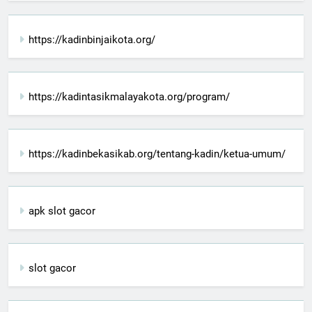
https://kadinbinjaikota.org/
https://kadintasikmalayakota.org/program/
https://kadinbekasikab.org/tentang-kadin/ketua-umum/
apk slot gacor
slot gacor