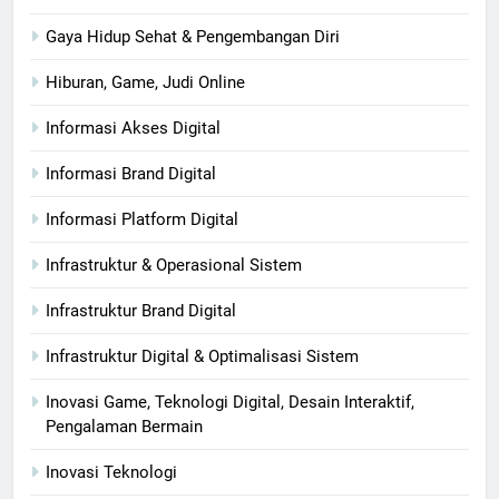
Gaya Hidup Sehat & Pengembangan Diri
Hiburan, Game, Judi Online
Informasi Akses Digital
Informasi Brand Digital
Informasi Platform Digital
Infrastruktur & Operasional Sistem
Infrastruktur Brand Digital
Infrastruktur Digital & Optimalisasi Sistem
Inovasi Game, Teknologi Digital, Desain Interaktif,
Pengalaman Bermain
Inovasi Teknologi