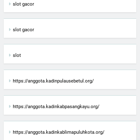
slot gacor
slot gacor
slot
https://anggota.kadinpulausebetul.org/
https://anggota.kadinkabpasangkayu.org/
https://anggota.kadinkablimapuluhkota.org/