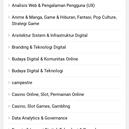
Analisis Web & Pengalaman Pengguna (UX)
Anime & Manga, Game & Hiburan, Fantasi, Pop Culture,
Strategi Game
Arsitektur Sistem & Infrastruktur Digital
Branding & Teknologi Digital
Budaya Digital & Komunitas Online
Budaya Digital & Teknologi
campestre
Casino Online, Slot, Permainan Online
Casino, Slot Games, Gambling
Data Analytics & Governance