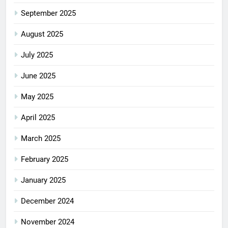
September 2025
August 2025
July 2025
June 2025
May 2025
April 2025
March 2025
February 2025
January 2025
December 2024
November 2024