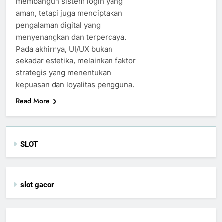
membangun sistem login yang
aman, tetapi juga menciptakan
pengalaman digital yang
menyenangkan dan terpercaya.
Pada akhirnya, UI/UX bukan
sekadar estetika, melainkan faktor
strategis yang menentukan
kepuasan dan loyalitas pengguna.
Read More
SLOT
slot gacor