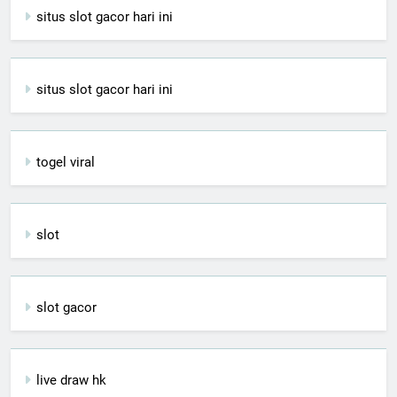
situs slot gacor hari ini
situs slot gacor hari ini
togel viral
slot
slot gacor
live draw hk