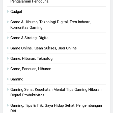
Pengalaman Pengguna
Gadget
Game & Hiburan, Teknologi Digital, Tren Industri,
Komunitas Gaming
Game & Strategi Digital
Game Online, Kisah Sukses, Judi Online
Game, Hiburan, Teknologi
Game, Panduan, Hiburan
Gaming
Gaming Sehat Kesehatan Mental Tips Gaming Hiburan
Digital Produktivitas
Gaming, Tips & Trik, Gaya Hidup Sehat, Pengembangan
Diri